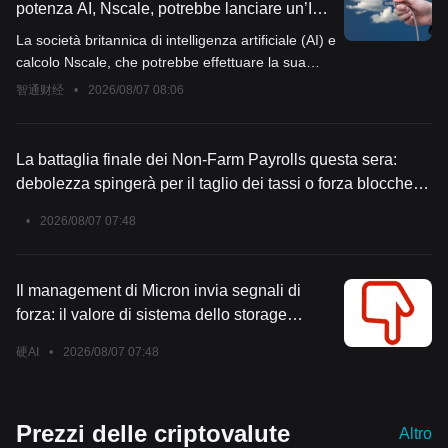
potenza AI, Nscale, potrebbe lanciare un’IPO
BCA Research afferma che il prezzo dell'oro potrebbe avere
negli Stati Uniti a settembre! I ricavi del
La società britannica di intelligenza artificiale (AI) e
ulteriore spazio di crescita, non escludendo la possibilità di
secondo trimestre superano i 100 milioni di
calcolo Nscale, che potrebbe effettuare la sua
raggiungere nuovi massimi storici.
dollari, con contratti in mano per 51 miliardi
prima offerta pubblica iniziale (IPO) negli Stati
智通财经
•
2026/08/07 08:06
di dollari e una valutazione che punta ai 25
Uniti a settembre, sta presentando ai potenziali
miliardi di dollari
investitori la crescita della propria attività.
La battaglia finale dei Non-Farm Payrolls questa sera:
debolezza spingerà per il taglio dei tassi o forza bloccherà
nuovi aumenti? Analisi completa dei flussi di capitale e dei
•
2026/08/07 07:48
titoli azionari USA che ne beneficiano
Il management di Micron invia segnali di
forza: il valore di sistema dello storage
supera il 50%, la domanda di agenti AI lato
硬AI
•
2026/08/07 07:48
CPU è in “pre-campionato”
Prezzi delle criptovalute
Altro