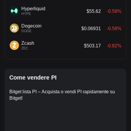
Hyperliquid
$55.62
-0.59%
HYPE
Dogecoin
$0.06931
-0.59%
DOGE
Zcash
$503.17
-0.82%
ZEC
Come vendere PI
Bitget lista PI – Acquista o vendi PI rapidamente su
Bitget!