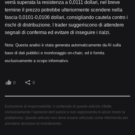
verrà superata la resistenza a 0,0111 dollari, nel breve
termine il prezzo potrebbe ulteriormente scendere nella
fascia 0,0101-0,0106 dollari, consigliando cautela contro i
rischi di distribuzione. I trader suggeriscono di attendere
segnali di conferma ed evitare di inseguire i rialzi.
Nota: Questa analisi è stata generata automaticamente da AI sulla
base di dati pubblici e monitoraggio on-chain, ed è fornita
esclusivamente a scopo informativo.
0
0
Esclusione di responsabilità: il contenuto di questo articolo riflette
esclusivamente l’opinione dell’autore e non rappresenta in alcun modo la
piattaforma. Questo articolo non deve essere utilizzato come riferimento per
prendere decisioni di investimento.