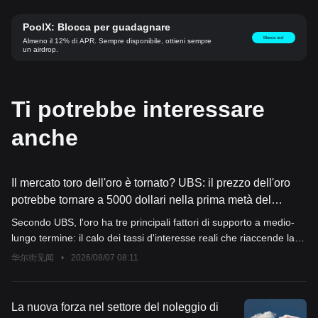
PoolX: Blocca per guadagnare
Blocca ora!
Almeno il 12% di APR. Sempre disponibile, ottieni sempre
un airdrop.
Ti potrebbe interessare
anche
Il mercato toro dell'oro è tornato? UBS: il prezzo dell'oro
potrebbe tornare a 5000 dollari nella prima metà del
prossimo anno
Secondo UBS, l'oro ha tre principali fattori di supporto a medio-
lungo termine: il calo dei tassi d'interesse reali che riaccende la
domanda d'investimento, l'indebolimento del dollaro che incentiva
华尔街见闻
•
2026/08/07 08:11
una diversificazione degli asset e gli acquisti sostenuti da parte
delle banche centrali. UBS suggerisce di considerare un
eventuale ribasso del prezzo dell'oro verso i 4000 dollari come
La nuova forza nel settore del noleggio di
un'opportunità strategica di accumulo. Anche il chief strategist di