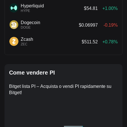
Hyperliquid
$54.81
+1.00%
HYPE
Dogecoin
$0.06997
-0.19%
DOGE
Zcash
$511.52
+0.78%
ZEC
Come vendere PI
Bitget lista PI – Acquista o vendi PI rapidamente su
Bitget!