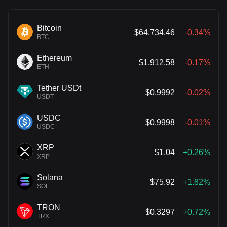
nell'acquisto di azioni ordinarie di Alphabet, portando Google
ufficialmente tra le prime cinque posizioni del portafoglio.
Bitcoin
$64,734.46
-0.34%
BTC
Ethereum
$1,912.58
-0.17%
ETH
Tether USDt
$0.9992
-0.02%
USDT
USDC
$0.9998
-0.01%
USDC
XRP
$1.04
+0.26%
XRP
Solana
$75.92
+1.82%
SOL
TRON
$0.3297
+0.72%
TRX