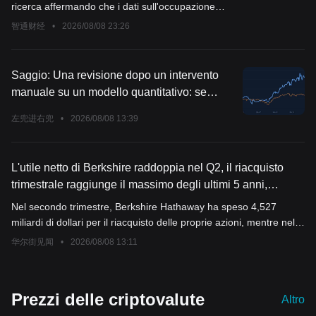
invariati
ricerca affermando che i dati sull'occupazione
supportano la decisione della Federal Reserve di
智通财经
•
2026/08/08 23:26
mantenere invariata la politica monetaria.
Saggio: Una revisione dopo un intervento
manuale su un modello quantitativo: se
potessi rifarlo, lo farei di nuovo?
左兜进右兜
•
2026/08/08 13:39
L'utile netto di Berkshire raddoppia nel Q2, il riacquisto
trimestrale raggiunge il massimo degli ultimi 5 anni,
Google entra tra le prime cinque partecipazioni
Nel secondo trimestre, Berkshire Hathaway ha speso 4,527
miliardi di dollari per il riacquisto delle proprie azioni, mentre nel
primo trimestre l'ammontare dei riacquisti era stato di soli circa
华尔街见闻
•
2026/08/08 13:11
235 milioni di dollari. Nel primo semestre, il totale dei riacquisti ha
raggiunto circa 4,76 miliardi di dollari, con la stragrande
maggioranza concentrata nel secondo trimestre. Inoltre, nel
Prezzi delle criptovalute
Altro
secondo trimestre la società ha acquistato azioni nette per circa
19,8 miliardi di dollari, inclusi circa 10 miliardi di dollari investiti