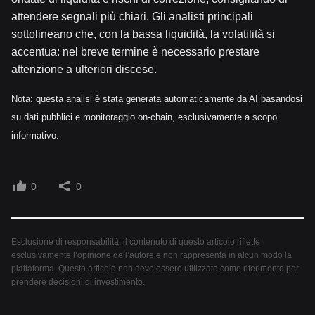
attendere segnali più chiari. Gli analisti principali
sottolineano che, con la bassa liquidità, la volatilità si
accentua: nel breve termine è necessario prestare
attenzione a ulteriori discese.
Nota: questa analisi è stata generata automaticamente da AI basandosi
su dati pubblici e monitoraggio on-chain, esclusivamente a scopo
informativo.
0
0
Esclusione di responsabilità: il contenuto di questo articolo riflette
esclusivamente l’opinione dell’autore e non rappresenta in alcun modo la
piattaforma. Questo articolo non deve essere utilizzato come riferimento per
prendere decisioni di investimento.