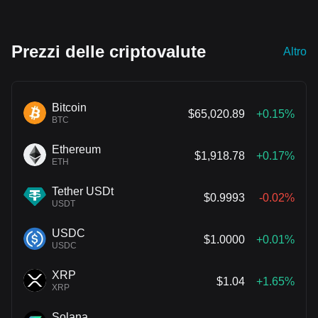
Prezzi delle criptovalute
Altro
Bitcoin
$65,020.89
+0.15%
BTC
Ethereum
$1,918.78
+0.17%
ETH
Tether USDt
$0.9993
-0.02%
USDT
USDC
$1.0000
+0.01%
USDC
XRP
$1.04
+1.65%
XRP
Solana