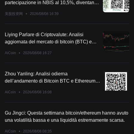
partecipazione in NBIS al 10,5%, diventando
la prima istituzione per quota detenuta!
美股投资网
•
2026/08/08 16:39
Liying Parlare di Criptovalute: Analisi
aggiornata del mercato di bitcoin (BTC) e
ethereum (ETH) del 9 agosto
AiCoin
•
2026/08/08 16:27
Zhou Yanling: Analisi odierna
dell’andamento di Bitcoin BTC e Ethereum
ETH aggiornata al 9 agosto
AiCoin
•
2026/08/08 16:08
Gu Jingci: Questa settimana bitcoin/ethereum hanno avuto
una volatilità bassa e una liquidità estremamente scarsa.
AiCoin
•
2026/08/08 08:35