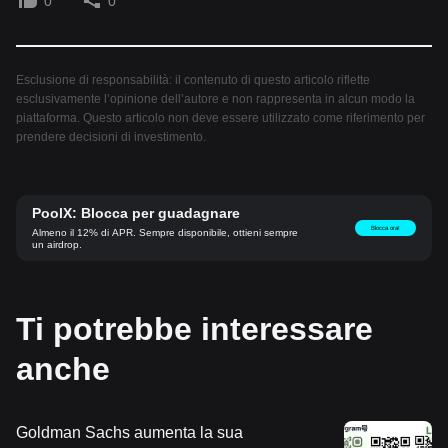
0
0
Esclusione di responsabilità: il contenuto di questo articolo riflette
esclusivamente l’opinione dell’autore e non rappresenta in alcun modo la
piattaforma. Questo articolo non deve essere utilizzato come riferimento per
prendere decisioni di investimento.
PoolX: Blocca per guadagnare
Blocca ora!
Almeno il 12% di APR. Sempre disponibile, ottieni sempre
un airdrop.
Ti potrebbe interessare
anche
Goldman Sachs aumenta la sua