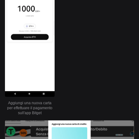
Aggiungi una nuova carta
per effettuare il pagamento
sull'app Bitget