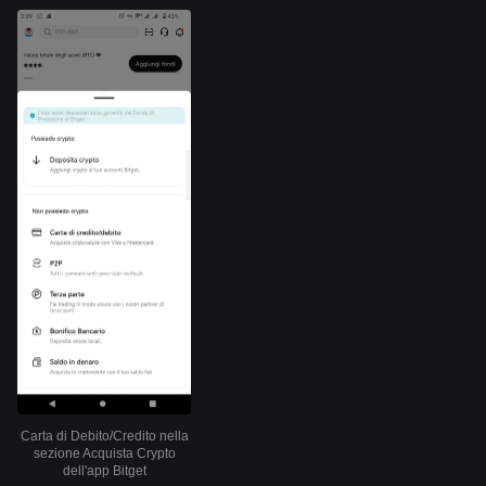
Carta di Debito/Credito nella
sezione Acquista Crypto
dell'app Bitget