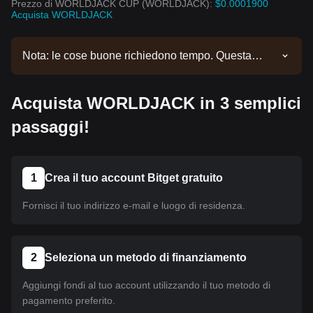
Prezzo di WORLDJACK CUP (WORLDJACK):
$0.0001900
Acquista WORLDJACK
Nota: le cose buone richiedono tempo. Questa
moneta non è ancora stata listata. Continua a
seguire i nostri annunci per aggiornamenti sul
Acquista WORLDJACK in 3 semplici
listing. Una volta disponibile su Bitget, puoi seguire
il nostro tutorial per acquistare la moneta. Lo stesso
passaggi!
tutorial è valido per tutte le criptovalute listate su
Bitget.
1
Crea il tuo account Bitget gratuito
Fornisci il tuo indirizzo e-mail e luogo di residenza.
2
Seleziona un metodo di finanziamento
Aggiungi fondi al tuo account utilizzando il tuo metodo di
pagamento preferito.