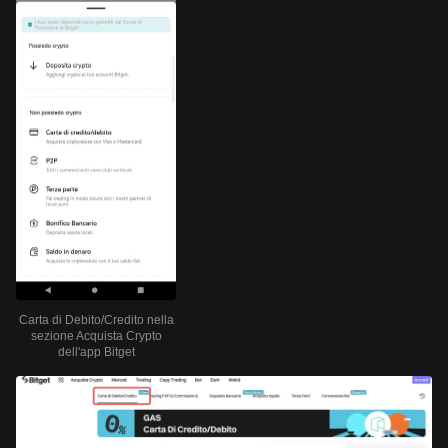
Carta di Debito/Credito nella
sezione Acquista Crypto
dell'app Bitget