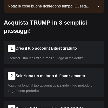
Nota: le cose buone richiedono tempo. Questa
moneta non è ancora stata listata. Continua a
seguire i nostri annunci per aggiornamenti sul
Acquista TRUMP in 3 semplici
listing. Una volta disponibile su Bitget, puoi seguire
il nostro tutorial per acquistare la moneta. Lo stesso
passaggi!
tutorial è valido per tutte le criptovalute listate su
Bitget.
1
Crea il tuo account Bitget gratuito
Fornisci il tuo indirizzo e-mail e luogo di residenza.
2
Seleziona un metodo di finanziamento
Aggiungi fondi al tuo account utilizzando il tuo metodo di
pagamento preferito.