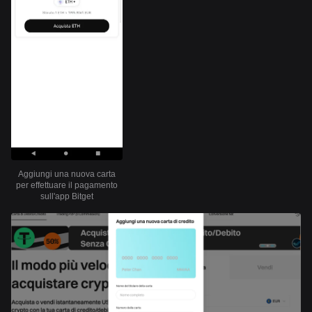
Aggiungi una nuova carta
per effettuare il pagamento
sull'app Bitget