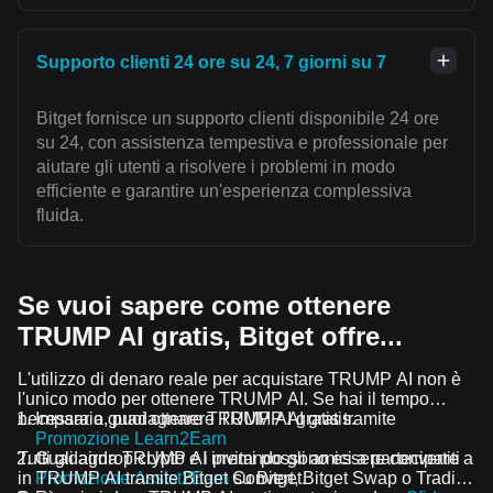
Supporto clienti 24 ore su 24, 7 giorni su 7
Bitget fornisce un supporto clienti disponibile 24 ore
su 24, con assistenza tempestiva e professionale per
aiutare gli utenti a risolvere i problemi in modo
efficiente e garantire un'esperienza complessiva
fluida.
Se vuoi sapere come ottenere
TRUMP AI gratis, Bitget offre...
L'utilizzo di denaro reale per acquistare TRUMP AI non è
l'unico modo per ottenere TRUMP AI. Se hai il tempo
necessario, puoi ottenere TRUMP AI gratis.
Impara a guadagnare TRUMP AI gratis tramite
Promozione Learn2Earn
Tutti gli airdrop crypto e i premi possono essere convertiti
Guadagna TRUMP AI invitando gli amici a partecipare a
in TRUMP AI tramite Bitget Convert, Bitget Swap o Trading
Promozione Assist2Earn
su Bitget.