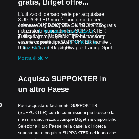
gratis, Bitget offre...
L'utilizzo di denaro reale per acquistare
SUPPOKTER non è l'unico modo per
ottenere SUPPOKTER. Se hai il tempo
Impara a guadagnare SUPPOKTER gratis
necessario, puoi ottenere SUPPOKTER
tramite
Promozione Learn2Earn
gratis.
Tutti gli airdrop crypto e i premi possono
Guadagna SUPPOKTER invitando gli
essere convertiti in SUPPOKTER tramite
amici a partecipare a
Promozione
Bitget Convert, Bitget Swap o Trading Spot.
Assist2Earn
su Bitget.
Ricevi airdrop SUPPOKTER gratis
Mostra di più
partecipando a
Sfide e promozioni in
corso
Acquista SUPPOKTER in
un altro Paese
o
Puoi acquistare facilmente SUPPOKTER
(SUPPOKTER) con le commissioni più basse e la
massima sicurezza ovunque Bitget sia disponibile.
Seleziona il tuo Paese nella casella di ricerca
sottostante e acquista SUPPOKTER nel luogo che