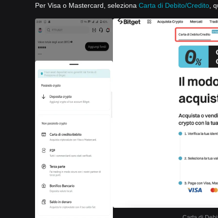
Per Visa o Mastercard, seleziona
Carta di Debito/Credito
, q
Carta di Debi