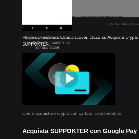
Inserisci i dati del
Per le carte Diners Club/Discover, clicca su Acquista Crypt
Aggiungi una nuova carta
per effettuare il pagamento
SUPPOKTER.
sull'app Bitget
Come acquistare crypto con carta di credito/debito
Acquista SUPPOKTER con Google Pay 