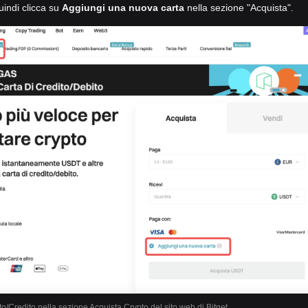
uindi clicca su
Aggiungi una nuova carta
nella sezione "Acquista".
to/Credito nella sezione Acquista Crypto del sito web di Bitget