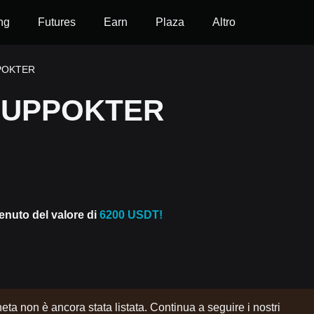
ng
Futures
Earn
Plaza
Altro
PPOKTER
 SUPPOKTER
venuto del valore di
6200 USDT!
a non è ancora stata listata. Continua a seguire i nostri