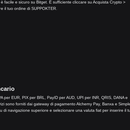
acile e sicuro su Bitget. È sufficiente cliccare su Acquista Crypto >
are il tuo ordine di SUPPOKTER.
cario
SEPA per EUR, PIX per BRL, PayID per AUD, UPI per INR, QRIS, DANA e
i sono forniti dai gateway di pagamento Alchemy Pay, Banxa e Simpl
 di navigazione superiore e selezionare una valuta fiat per inserire il t