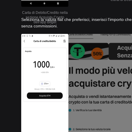
Carta di Debito/Credito nella
sezione Acquista Crypto
Seleziona la valuta fiat che preferisci, inserisci l'importo c
dell'app Bitget
senza commissioni.