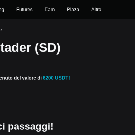
ng
Futures
Earn
Plaza
Altro
r
tader (SD)
venuto del valore di
6200 USDT!
ci passaggi!