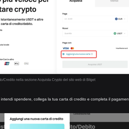
to/Credito nella sezione Acquista Crypto del sito web di Bitget
he intendi spendere, collega la tua carta di credito e completa il pagamen