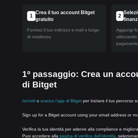
Crea il tuo account Bitget
Selez
1
2
gratuito
finan
Fornisci il tuo indirizzo e-mail e luogo
Aggiungi fo
di residenza.
utilizzando
pagamento 
1º passaggio: Crea un accou
di Bitget
Iscriviti
o
scarica l’app di Bitget
per iniziare il tuo percorso s
Sign up for a Bitget account using your email address or m
Verifica la tua identità per aderire alla compliance e miglior
Puoi accedere alla
pagina di verifica dell'identità
, selezionar