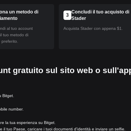
iona un metodo di
Concludi il tuo acquisto di
3
ziamento
Stader
ndi al tuo account
Acquista Stader con appena $1.
 il tuo metodo di
preferito.
nt gratuito sul sito web o sull'ap
u Bitget.
obile number.
are la tua esperienza su Bitget.
e il tuo Paese, caricare i tuoi documenti d'identità e inviare un selfie.