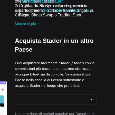
ottenere Stader gratis.
Promozione Learn2Earn
Tutti gli airdrop crypto e i premi possono
Guadagna Stader invitando gli amici a
essere convertiti in Stader tramite Bitget
partecipare a
Promozione Assist2Earn
su
Convert, Bitget Swap o Trading Spot.
Bitget.
Ricevi airdrop Stader gratis partecipando
Mostra di più
a
Sfide e promozioni in corso
Acquista Stader in un altro
Paese
Puoi acquistare facilmente Stader (Stader) con le
commissioni più basse e la massima sicurezza
ovunque Bitget sia disponibile. Seleziona il tuo
Paese nella casella di ricerca sottostante e
acquista Stader nel luogo che preferisci:
Una selezione di regioni popolari per l'acquisto di