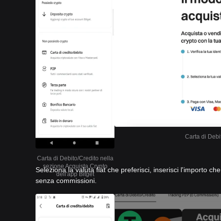
Carta di Debi
Carta di Debito/Credito nella
sezione Acquista Crypto
Seleziona la valuta fiat che preferisci, inserisci l'importo c
dell'app Bitget
senza commissioni.