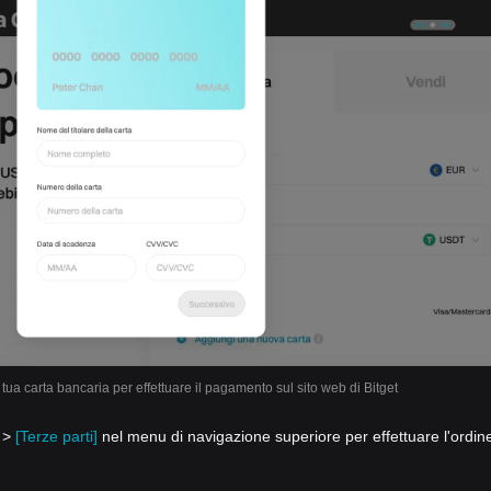
la tua carta bancaria per effettuare il pagamento sul sito web di Bitget
o >
[Terze parti]
nel menu di navigazione superiore per effettuare l'ordin