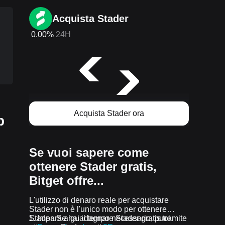
Acquista Stader
0.00%
24H
Acquista Stader ora
p
Se vuoi sapere come
ottenere Stader gratis,
Bitget offre...
L'utilizzo di denaro reale per acquistare
Stader non è l'unico modo per ottenere
Stader. Se hai il tempo necessario, puoi
Impara a guadagnare Stader gratis tramite