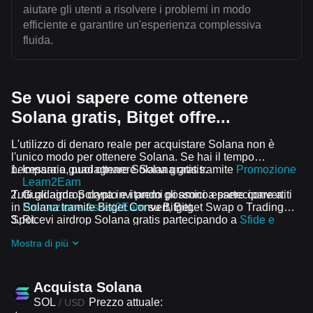
aiutare gli utenti a risolvere i problemi in modo
efficiente e garantire un'esperienza complessiva
fluida.
Se vuoi sapere come ottenere
Solana gratis, Bitget offre...
L'utilizzo di denaro reale per acquistare Solana non è
l'unico modo per ottenere Solana. Se hai il tempo
necessario, puoi ottenere Solana gratis.
Impara a guadagnare Solana gratis tramite
Promozione
Learn2Earn
Tutti gli airdrop crypto e i premi possono essere convertiti
Guadagna Solana invitando gli amici a partecipare a
in Solana tramite Bitget Convert, Bitget Swap o Trading
Promozione Assist2Earn
su Bitget.
Spot.
Ricevi airdrop Solana gratis partecipando a
Sfide e
promozioni in corso
Mostra di più
Acquista Solana
SOL
Prezzo attuale:
/
USD