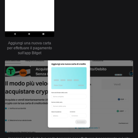
Aggiungi una nuova carta
per effettuare il pagamento
sull'app Bitget