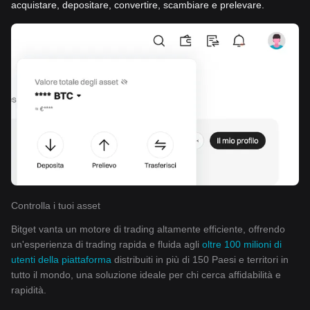
acquistare, depositare, convertire, scambiare e prelevare.
Controlla i tuoi asset
Bitget vanta un motore di trading altamente efficiente, offrendo
un'esperienza di trading rapida e fluida agli
oltre 100 milioni di
utenti della piattaforma
distribuiti in più di 150 Paesi e territori in
tutto il mondo, una soluzione ideale per chi cerca affidabilità e
rapidità.