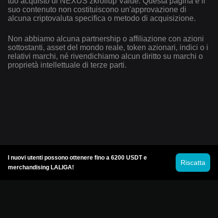
tuo acquisto di NEXUS zkrollup Value. Questa pagina e il
suo contenuto non costituiscono un'approvazione di
alcuna criptovaluta specifica o metodo di acquisizione.
Non abbiamo alcuna partnership o affiliazione con azioni
sottostanti, asset del mondo reale, token azionari, indici o i
relativi marchi, né rivendichiamo alcun diritto su marchi o
proprietà intellettuale di terze parti.
I nuovi utenti possono ottenere fino a 6200 USDT e
Riscatta
merchandising LALIGA!