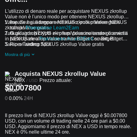
L'utilizzo di denaro reale per acquistare NEXUS zkrollup
Value non è l'unico modo per ottenere NEXUS zkrollup
Value. Se hai il tempo necessario, puoi ottenere NEXUS
Impara a guadagnare NEXUS zkrollup Value gratis
zkrollup Value gratis.
tramite
Promozione Learn2Earn
Tutti gli airdrop crypto e i premi possono essere convertiti
Guadagna NEXUS zkrollup Value invitando gli amici a
in NEXUS zkrollup Value tramite Bitget Convert, Bitget
partecipare a
Promozione Assist2Earn
su Bitget.
Swap o Trading Spot.
Ricevi airdrop NEXUS zkrollup Value gratis
partecipando a
Sfide e promozioni in corso
Mostra di più
Acquista NEXUS zkrollup Value
NEX
Prezzo attuale:
/
USD
$0.007800
0
0.00%
24H
Il prezzo live di NEXUS zkrollup Value oggi è $0.007800
USD, con un volume di trading nelle 24 ore pari a $0.00
USD. Aggiorniamo il prezzo di NEX a USD in tempo reale.
NEX è 0% nelle ultime 24 ore.