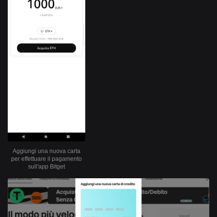
Aggiungi una nuova carta
per effettuare il pagamento
sull'app Bitget