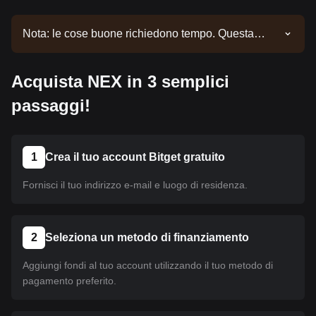
Nota: le cose buone richiedono tempo. Questa
moneta non è ancora stata listata. Continua a
seguire i nostri annunci per aggiornamenti sul
Acquista NEX in 3 semplici
listing. Una volta disponibile su Bitget, puoi seguire
il nostro tutorial per acquistare la moneta. Lo stesso
passaggi!
tutorial è valido per tutte le criptovalute listate su
Bitget.
1
Crea il tuo account Bitget gratuito
Fornisci il tuo indirizzo e-mail e luogo di residenza.
2
Seleziona un metodo di finanziamento
Aggiungi fondi al tuo account utilizzando il tuo metodo di
pagamento preferito.