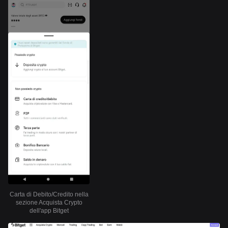
Carta di Debito/Credito nella
sezione Acquista Crypto
dell'app Bitget