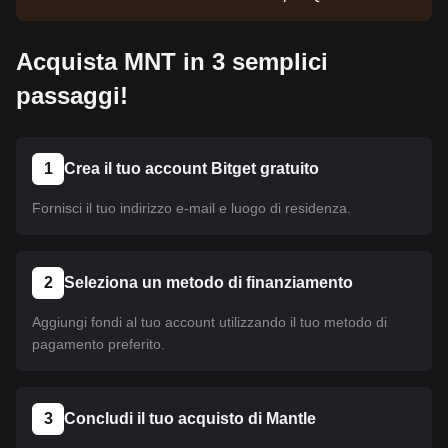
moneta non è ancora stata listata. Continua a
seguire i nostri annunci per aggiornamenti sul
Acquista MNT in 3 semplici
listing. Una volta disponibile su Bitget, puoi seguire
il nostro tutorial per acquistare la moneta. Lo stesso
passaggi!
tutorial è valido per tutte le criptovalute listate su
Bitget.
1
Crea il tuo account Bitget gratuito
Fornisci il tuo indirizzo e-mail e luogo di residenza.
2
Seleziona un metodo di finanziamento
Aggiungi fondi al tuo account utilizzando il tuo metodo di
pagamento preferito.
3
Concludi il tuo acquisto di Mantle