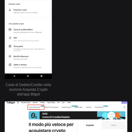
Carta di Debito/Credito nella
sezione Acquista Crypto
dell'app Bitget