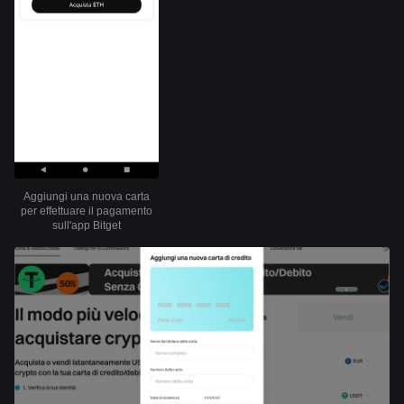
Aggiungi una nuova carta
per effettuare il pagamento
sull'app Bitget