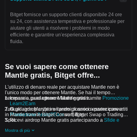
Bitget fornisce un supporto clienti disponibile 24 ore
su 24, con assistenza tempestiva e professionale per
aiutare gli utenti a risolvere i problemi in modo
efficiente e garantire un'esperienza complessiva
fluida.
Se vuoi sapere come ottenere
Mantle gratis, Bitget offre...
L'utilizzo di denaro reale per acquistare Mantle non è
l'unico modo per ottenere Mantle. Se hai il tempo
necessario, puoi ottenere Mantle gratis.
Impara a guadagnare Mantle gratis tramite
Promozione
Learn2Earn
Tutti gli airdrop crypto e i premi possono essere convertiti
Guadagna Mantle invitando gli amici a partecipare a
in Mantle tramite Bitget Convert, Bitget Swap o Trading
Promozione Assist2Earn
su Bitget.
Spot.
Ricevi airdrop Mantle gratis partecipando a
Sfide e
promozioni in corso
Mostra di più