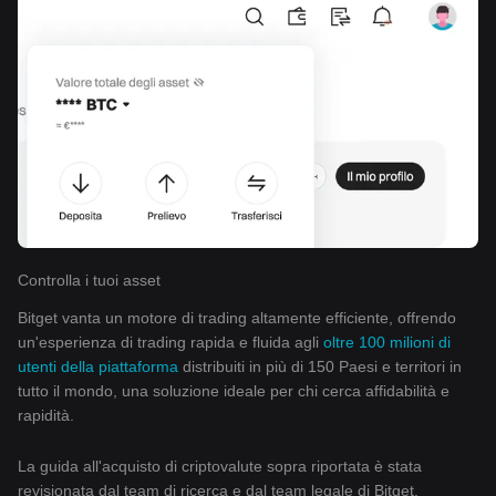
Controlla i tuoi asset
Bitget vanta un motore di trading altamente efficiente, offrendo
un'esperienza di trading rapida e fluida agli
oltre 100 milioni di
utenti della piattaforma
distribuiti in più di 150 Paesi e territori in
tutto il mondo, una soluzione ideale per chi cerca affidabilità e
rapidità.
La guida all'acquisto di criptovalute sopra riportata è stata
revisionata dal team di ricerca e dal team legale di Bitget.