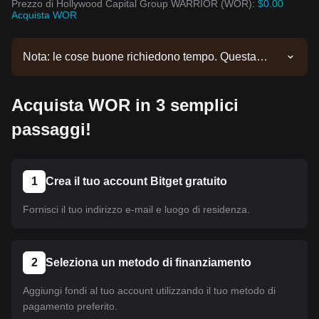
Prezzo di Hollywood Capital Group WARRIOR (WOR):
$0.00
Acquista WOR
Nota: le cose buone richiedono tempo. Questa
moneta non è ancora stata listata. Continua a
seguire i nostri annunci per aggiornamenti sul
Acquista WOR in 3 semplici
listing. Una volta disponibile su Bitget, puoi seguire
il nostro tutorial per acquistare la moneta. Lo stesso
passaggi!
tutorial è valido per tutte le criptovalute listate su
Bitget.
1
Crea il tuo account Bitget gratuito
Fornisci il tuo indirizzo e-mail e luogo di residenza.
2
Seleziona un metodo di finanziamento
Aggiungi fondi al tuo account utilizzando il tuo metodo di
pagamento preferito.