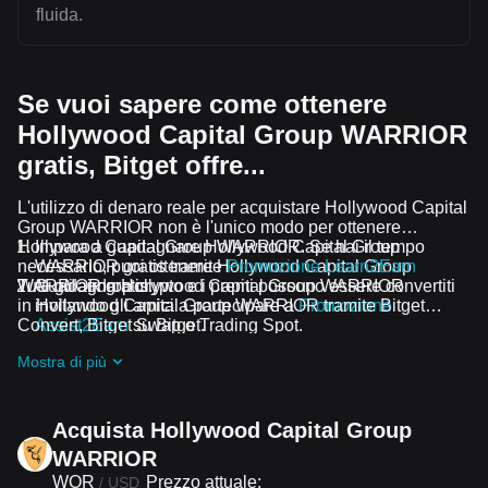
fluida.
Se vuoi sapere come ottenere
Hollywood Capital Group WARRIOR
gratis, Bitget offre...
L'utilizzo di denaro reale per acquistare Hollywood Capital
Group WARRIOR non è l'unico modo per ottenere
Hollywood Capital Group WARRIOR. Se hai il tempo
Impara a guadagnare Hollywood Capital Group
necessario, puoi ottenere Hollywood Capital Group
WARRIOR gratis tramite
Promozione Learn2Earn
WARRIOR gratis.
Tutti gli airdrop crypto e i premi possono essere convertiti
Guadagna Hollywood Capital Group WARRIOR
in Hollywood Capital Group WARRIOR tramite Bitget
invitando gli amici a partecipare a
Promozione
Convert, Bitget Swap o Trading Spot.
Assist2Earn
su Bitget.
Ricevi airdrop Hollywood Capital Group WARRIOR
Mostra di più
gratis partecipando a
Sfide e promozioni in corso
Acquista Hollywood Capital Group
WARRIOR
WOR
Prezzo attuale:
/
USD