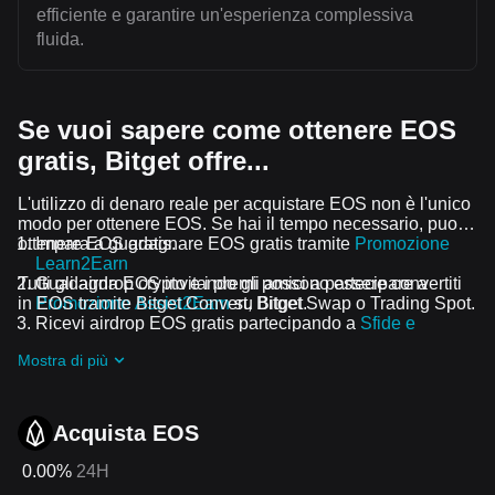
efficiente e garantire un'esperienza complessiva
fluida.
Se vuoi sapere come ottenere EOS
gratis, Bitget offre...
L'utilizzo di denaro reale per acquistare EOS non è l'unico
modo per ottenere EOS. Se hai il tempo necessario, puoi
ottenere EOS gratis.
Impara a guadagnare EOS gratis tramite
Promozione
Learn2Earn
Tutti gli airdrop crypto e i premi possono essere convertiti
Guadagna EOS invitando gli amici a partecipare a
in EOS tramite Bitget Convert, Bitget Swap o Trading Spot.
Promozione Assist2Earn
su Bitget.
Ricevi airdrop EOS gratis partecipando a
Sfide e
promozioni in corso
Mostra di più
Acquista EOS
0.00%
24H