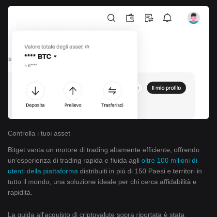
Controlla i tuoi asset
Bitget vanta un motore di trading altamente efficiente, offrendo
un'esperienza di trading rapida e fluida agli
oltre 100 milioni di
utenti della piattaforma
distribuiti in più di 150 Paesi e territori in
tutto il mondo, una soluzione ideale per chi cerca affidabilità e
rapidità.
La guida all'acquisto di criptovalute sopra riportata è stata