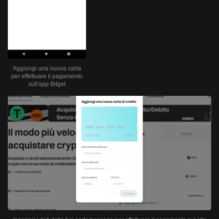
Aggiungi una nuova carta
per effettuare il pagamento
sull'app Bitget