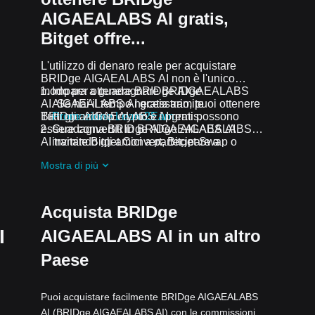
AIGAEALABS AI gratis,
Bitget offre...
L'utilizzo di denaro reale per acquistare
BRIDge AIGAEALABS AI non è l'unico
modo per ottenere BRIDge AIGAEALABS
Impara a guadagnare BRIDge
AI. Se hai il tempo necessario, puoi ottenere
AIGAEALABS AI gratis tramite
BRIDge AIGAEALABS AI gratis.
Tutti gli airdrop crypto e i premi possono
Promozione Learn2Earn
essere convertiti in BRIDge AIGAEALABS
Guadagna BRIDge AIGAEALABS AI
AI tramite Bitget Convert, Bitget Swap o
invitando gli amici a partecipare a
Trading Spot.
Promozione Assist2Earn
su Bitget.
Mostra di più
Ricevi airdrop BRIDge AIGAEALABS AI
gratis partecipando a
Sfide e promozioni
in corso
Acquista BRIDge
I
AIGAEALABS AI in un altro
Paese
Puoi acquistare facilmente BRIDge AIGAEALABS
AI (BRIDge AIGAEALABS AI) con le commissioni