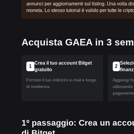
annunci per aggiornamenti sul listing. Una volta disp
moneta. Lo stesso tutorial è valido per tutte le cripto
Acquista GAEA in 3 semp
Crea il tuo account Bitget
Selez
1
2
gratuito
finan
Fornisci il tuo indirizzo e-mail e luogo
Aggiungi fo
di residenza.
utilizzando
pagamento 
1º passaggio: Crea un accou
di Bitget