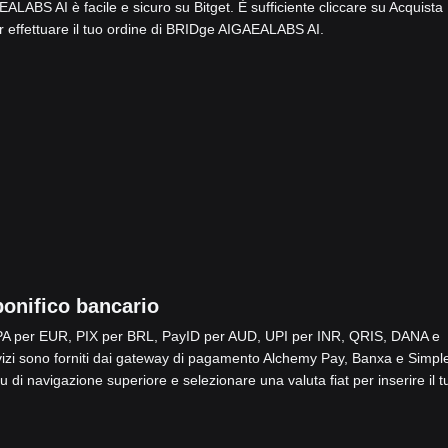
LABS AI è facile e sicuro su Bitget. È sufficiente cliccare su Acquista
 effettuare il tuo ordine di BRIDge AIGAEALABS AI.
onifico bancario
SEPA per EUR, PIX per BRL, PayID per AUD, UPI per INR, QRIS, DANA e
i sono forniti dai gateway di pagamento Alchemy Pay, Banxa e Simpl
 di navigazione superiore e selezionare una valuta fiat per inserire il t