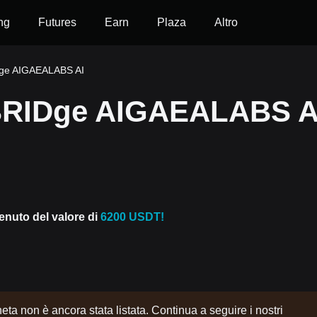
ng
Futures
Earn
Plaza
Altro
Dge AIGAEALABS AI
BRIDge AIGAEALABS A
venuto del valore di
6200 USDT!
a non è ancora stata listata. Continua a seguire i nostri