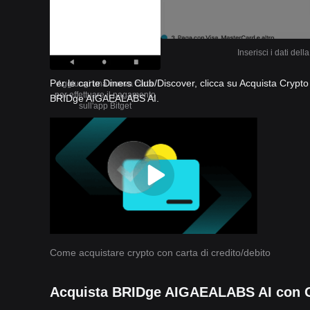
Inserisci i dati del
Per le carte Diners Club/Discover, clicca su Acquista Crypt
Aggiungi una nuova carta
per effettuare il pagamento
BRIDge AIGAEALABS AI.
sull'app Bitget
Come acquistare crypto con carta di credito/debito
Acquista BRIDge AIGAEALABS AI con G