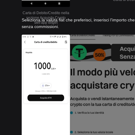
Carta di Debito/Credito nella
sezione Acquista Crypto
Seleziona la valuta fiat che preferisci, inserisci l'importo c
dell'app Bitget
senza commissioni.