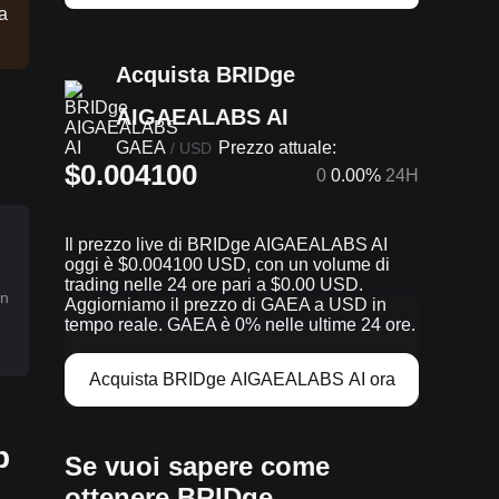
la
Acquista BRIDge
AIGAEALABS AI
GAEA
Prezzo attuale:
/
USD
$0.004100
0
0.00%
24H
Il prezzo live di BRIDge AIGAEALABS AI
oggi è $0.004100 USD, con un volume di
trading nelle 24 ore pari a $0.00 USD.
on
Aggiorniamo il prezzo di GAEA a USD in
tempo reale. GAEA è 0% nelle ultime 24 ore.
Acquista BRIDge AIGAEALABS AI ora
p
Se vuoi sapere come
ottenere BRIDge