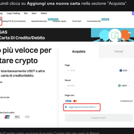
uindi clicca su
Aggiungi una nuova carta
nella sezione "Acquista".
to/Credito nella sezione Acquista Crypto del sito web di Bitget