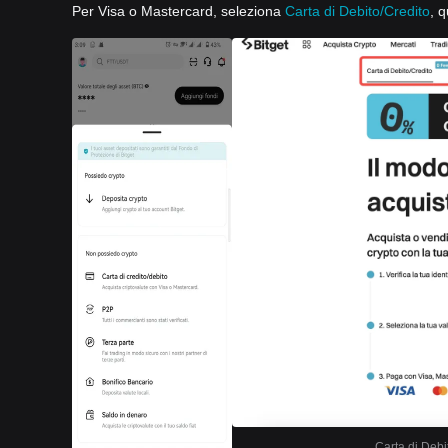
Per Visa o Mastercard, seleziona
Carta di Debito/Credito
, q
Carta di Debi