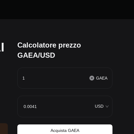
I
Calcolatore prezzo
GAEA/USD
GAEA
USD
Acquista GAEA