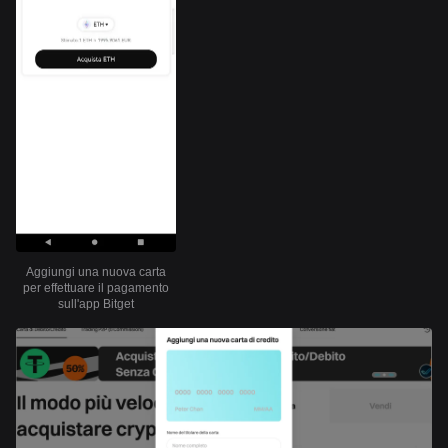
Aggiungi una nuova carta
per effettuare il pagamento
sull'app Bitget