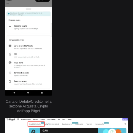
Carta di Debito/Credito nella
sezione Acquista Crypto
dell'app Bitget