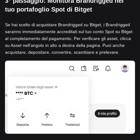
3° passaggio: Monitora Brandrigged nel
tuo portafoglio Spot di Bitget
Se hai scelto di acquistare Brandrigged su Bitget, i Brandrigged
saranno immediatamente accreditati sul tuo conto Spot su Bitget
al completamento del pagamento. Per verificare gli asset, clicca
su Asset nell'angolo in alto a destra della pagina. Puoi anche
acquistare, depositare, convertire, scambiare e prelevare.