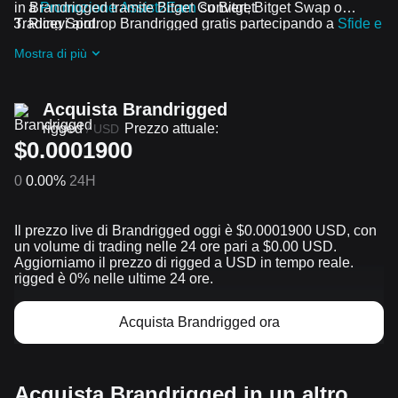
in Brandrigged tramite Bitget Convert, Bitget Swap o
a
Promozione Assist2Earn
su Bitget.
Trading Spot.
Ricevi airdrop Brandrigged gratis partecipando a
Sfide e
promozioni in corso
Mostra di più
Acquista Brandrigged
rigged
Prezzo attuale:
/
USD
$0.0001900
0
0.00%
24H
Il prezzo live di Brandrigged oggi è $0.0001900 USD, con
un volume di trading nelle 24 ore pari a $0.00 USD.
Aggiorniamo il prezzo di rigged a USD in tempo reale.
rigged è 0% nelle ultime 24 ore.
Acquista Brandrigged ora
Acquista Brandrigged in un altro