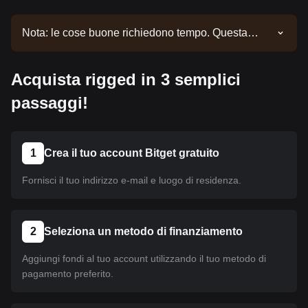
Nota: le cose buone richiedono tempo. Questa
moneta non è ancora stata listata. Continua a
seguire i nostri annunci per aggiornamenti sul
Acquista rigged in 3 semplici
listing. Una volta disponibile su Bitget, puoi seguire
il nostro tutorial per acquistare la moneta. Lo stesso
passaggi!
tutorial è valido per tutte le criptovalute listate su
Bitget.
1
Crea il tuo account Bitget gratuito
Fornisci il tuo indirizzo e-mail e luogo di residenza.
2
Seleziona un metodo di finanziamento
Aggiungi fondi al tuo account utilizzando il tuo metodo di
pagamento preferito.