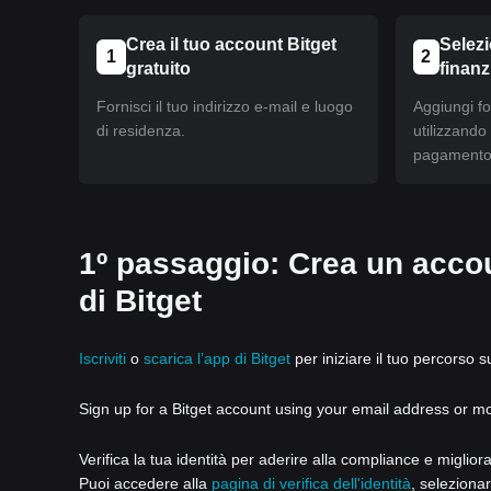
Crea il tuo account Bitget
Selez
1
2
gratuito
finan
Fornisci il tuo indirizzo e-mail e luogo
Aggiungi fo
di residenza.
utilizzando
pagamento 
1º passaggio: Crea un accou
di Bitget
Iscriviti
o
scarica l’app di Bitget
per iniziare il tuo percorso s
Sign up for a Bitget account using your email address or m
Verifica la tua identità per aderire alla compliance e miglior
Puoi accedere alla
pagina di verifica dell'identità
, selezionar