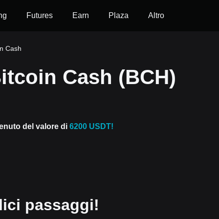
ng
Futures
Earn
Plaza
Altro
in Cash
itcoin Cash (BCH)
venuto del valore di
6200 USDT!
ici passaggi!