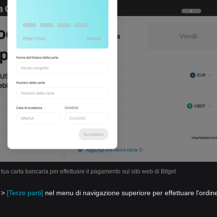
la tua carta bancaria per effettuare il pagamento sul sito web di Bitget
o >
[Terze parti]
nel menu di navigazione superiore per effettuare l'ordin