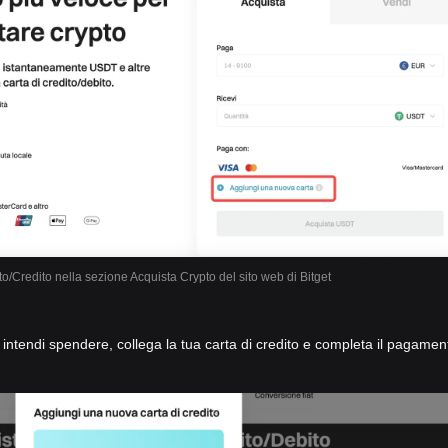
to/Credito nella sezione Acquista Crypto del sito web di Bitget
he intendi spendere, collega la tua carta di credito e completa il pagamen