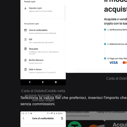
Carta di Debi
Carta di Debito/Credito nella
sezione Acquista Crypto
Seleziona la valuta fiat che preferisci, inserisci l'importo c
dell'app Bitget
senza commissioni.