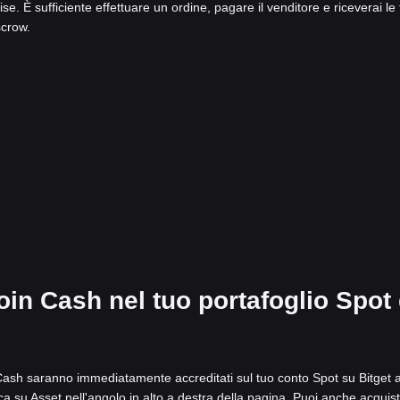
. È sufficiente effettuare un ordine, pagare il venditore e riceverai le
scrow.
oin Cash nel tuo portafoglio Spot 
n Cash saranno immediatamente accreditati sul tuo conto Spot su Bitget a
a su Asset nell'angolo in alto a destra della pagina. Puoi anche acquis