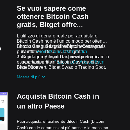
Se vuoi sapere come
ottenere Bitcoin Cash
gratis, Bitget offre...
L'utilizzo di denaro reale per acquistare
Bitcoin Cash non è l'unico modo per ottenere
o
Bitcoin Cash. Se hai il tempo necessario,
Impara a guadagnare Bitcoin Cash gratis
puoi ottenere Bitcoin Cash gratis.
tramite
Promozione Learn2Earn
Tutti gli airdrop crypto e i premi possono
Guadagna Bitcoin Cash invitando gli amici
essere convertiti in Bitcoin Cash tramite
a partecipare a
Promozione Assist2Earn
Bitget Convert, Bitget Swap o Trading Spot.
su Bitget.
Ricevi airdrop Bitcoin Cash gratis
Mostra di più
partecipando a
Sfide e promozioni in
corso
Acquista Bitcoin Cash in
un altro Paese
Puoi acquistare facilmente Bitcoin Cash (Bitcoin
Cash) con le commissioni più basse e la massima