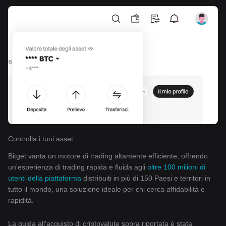
Controlla i tuoi asset
Bitget vanta un motore di trading altamente efficiente, offrendo
un'esperienza di trading rapida e fluida agli
oltre 100 milioni di
utenti della piattaforma
distribuiti in più di 150 Paesi e territori in
tutto il mondo, una soluzione ideale per chi cerca affidabilità e
rapidità.
La guida all'acquisto di criptovalute sopra riportata è stata