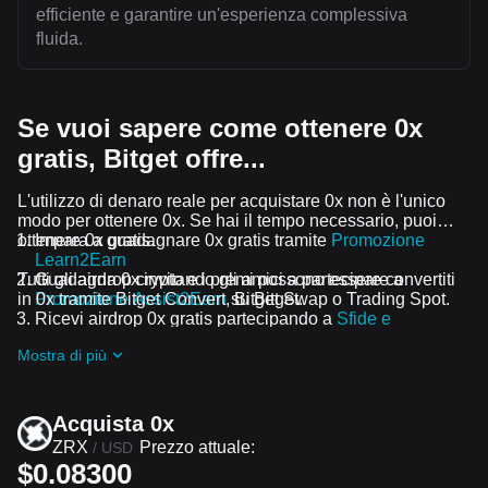
efficiente e garantire un'esperienza complessiva
fluida.
Se vuoi sapere come ottenere 0x
gratis, Bitget offre...
L'utilizzo di denaro reale per acquistare 0x non è l'unico
modo per ottenere 0x. Se hai il tempo necessario, puoi
ottenere 0x gratis.
Impara a guadagnare 0x gratis tramite
Promozione
Learn2Earn
Tutti gli airdrop crypto e i premi possono essere convertiti
Guadagna 0x invitando gli amici a partecipare a
in 0x tramite Bitget Convert, Bitget Swap o Trading Spot.
Promozione Assist2Earn
su Bitget.
Ricevi airdrop 0x gratis partecipando a
Sfide e
promozioni in corso
Mostra di più
Acquista 0x
ZRX
Prezzo attuale:
/
USD
$0.08300