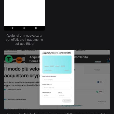
Aggiungi una nuova carta
per effettuare il pagamento
sull'app Bitget