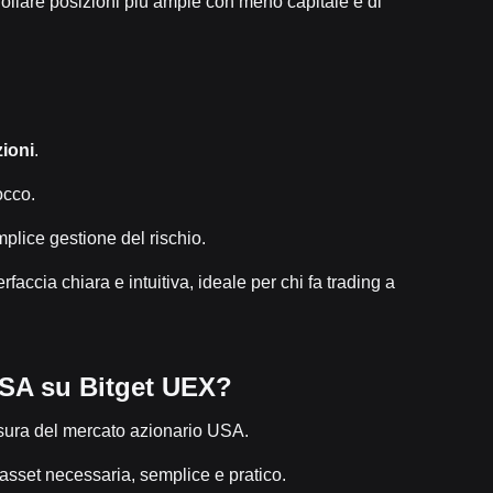
rollare posizioni più ampie con meno capitale e di
ioni
.
occo.
plice gestione del rischio.
faccia chiara e intuitiva, ideale per chi fa trading a
 USA su Bitget UEX?
usura del mercato azionario USA.
asset necessaria, semplice e pratico.