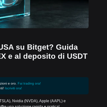
USA su Bitget? Guida
EX e al deposito di USDT
zioni e oro.
Fai trading ora!
ti!
Iscriviti ora!
 (TSLA), Nvidia (NVDA), Apple (AAPL) e
ffre una soluzione rapida e pratica!