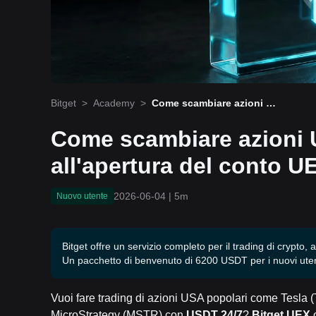
Bitget
>
Academy
>
Come scambiare azioni U
SA su Bitget? Guida all'ap
ertura del conto UEX e al
Come scambiare azioni 
deposito di USDT
all'apertura del conto U
2026-06-04
|
5m
Nuovo utente
Bitget offre un servizio completo per il trading di crypto, a
Un pacchetto di benvenuto di 6200 USDT per i nuovi uten
Vuoi fare trading di azioni USA popolari come Tesla
MicroStrategy (MSTR) con
USDT 24/7
?
Bitget UEX
o