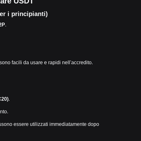
tare USDT
r i principianti)
2P
.
no facili da usare e rapidi nell'accredito.
C20)
.
nto.
sono essere utilizzati immediatamente dopo