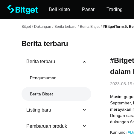
Beli kripto
Pasar
Trading
Bitget
/
Dukungan
/
Berita terbaru
/
Berita Bitget
/
#BitgetTurns5: B
Berita terbaru
#Bitge
Berita terbaru
dalam 
Pengumuman
2023-08-15 
Berita Bitget
Musim gugur 
September, 
merayakan m
Listing baru
Dengan cara
dukungan An
Pembaruan produk
Kunjungi
#B