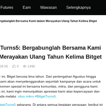
Futures
Earn
Wawasan
Selengkapnya
ergabunglah Bersama Kami dalam Merayakan Ulang Tahun Kelima Bitget
tTurns5: Bergabunglah Bersama Kami
Merayakan Ulang Tahun Kelima Bitget
09:55
0
1496
ini, Bitget berusia lima tahun. Dari pertengahan Agustus hingga
kami akan menyelenggarakan sejumlah kampanye dan acara untuk
omen spesial ini bersama komunitas, mitra, dan pengguna kami.
 ini, kami ingin menunjukkan apresiasi kami atas kepercayaan dan
da melalui
situs mikro #BitgetTurns5
.
itgetTurns5
sekarang. Di antara semua kegiatan perayaan, berikut ini