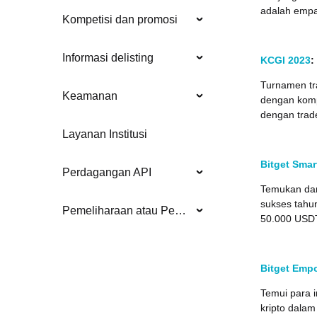
adalah empat
Kompetisi dan promosi
Informasi delisting
KCGI 2023
:
Turnamen tra
Keamanan
dengan komp
dengan trad
Layanan Institusi
Bitget Smar
Perdagangan API
Temukan dan
sukses tahun
Pemeliharaan atau Pembaruan Sistem
50.000 USD
Bitget Emp
Temui para 
kripto dalam