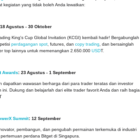
 kegiatan yang tidak boleh Anda lewatkan:
 18 Agustus - 30 Oktober
ding King's Cup Global Invitation (KCGI) kembali hadir! Bergabunglah
etisi
perdagangan spot
, futures, dan
copy trading
, dan bersainglah
er top lainnya untuk memenangkan 2.650.000
USD
T.
t Awards
: 23 Agustus - 1 September
 dapatkan wawasan berharga dari para trader teratas dan investor
 ini. Dukung dan belajarlah dari elite trader favorit Anda dan raih bagi
T
owerX Summit
: 12 September
inovator, pembangun, dan pengubah permainan terkemuka di industri
 pertemuan perdana Bitget di Singapura.