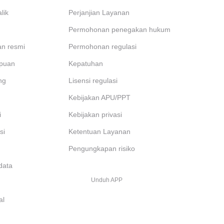
lik
Perjanjian Layanan
Permohonan penegakan hukum
ran resmi
Permohonan regulasi
ipuan
Kepatuhan
ng
Lisensi regulasi
Kebijakan APU/PPT
i
Kebijakan privasi
si
Ketentuan Layanan
Pengungkapan risiko
data
Unduh APP
al