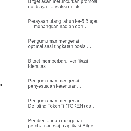
Bitget akan meluncurkan promosi
nol biaya transaksi untuk
perdagangan spot BTC/USDT
dan ETH/USDT
Perayaan ulang tahun ke-5 Bitget
— menangkan hadiah dari
Collect2Earn!
Pengumuman mengenai
optimalisasi tingkatan posisi
untuk BCHUSDT dan
PEPEUSDT di Bitget
Bitget memperbarui verifikasi
identitas
Pengumuman mengenai
an
penyesuaian ketentuan
pengendalian risiko
Pengumuman mengenai
Delisting TokenFi (TOKEN) dan
Rencana Buyback
Pemberitahuan mengenai
pembaruan wajib aplikasi Bitget