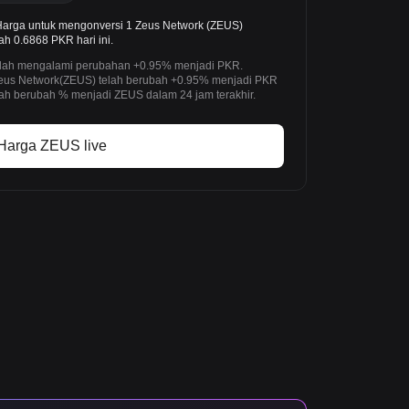
arga untuk mengonversi 1 Zeus Network (ZEUS)
h 0.6868 PKR hari ini.
telah mengalami perubahan +0.95% menjadi PKR.
 Zeus Network(ZEUS) telah berubah +0.95% menjadi PKR
ah berubah % menjadi ZEUS dalam 24 jam terakhir.
Harga ZEUS live