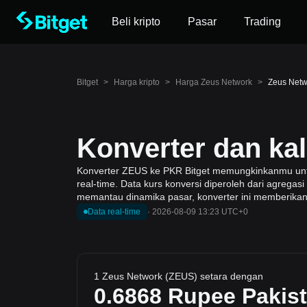
Beli kripto
Pasar
Trading
Bitget
>
Harga kripto
>
Harga Zeus Network
>
Zeus Netw
Konverter dan ka
Konverter ZEUS ke PKR Bitget memungkinkanmu untuk
real-time. Data kurs konversi diperoleh dari agregas
memantau dinamika pasar, konverter ini memberikan 
Data real-time
·
2026-08-09 13:23 UTC+0
1 Zeus Network (ZEUS) setara dengan
0.6868
Rupee Pakis