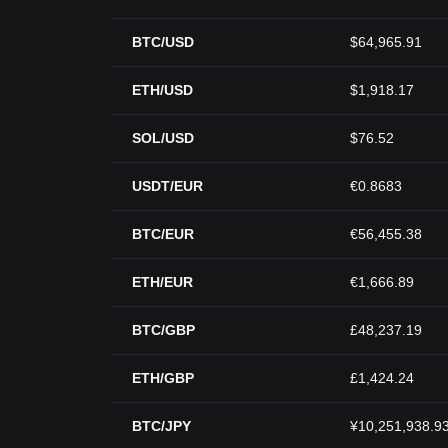
BTC/USD
$64,965.91
ETH/USD
$1,918.17
SOL/USD
$76.52
USDT/EUR
€0.8683
BTC/EUR
€56,455.38
ETH/EUR
€1,666.89
BTC/GBP
£48,237.19
ETH/GBP
£1,424.24
BTC/JPY
¥10,251,938.9