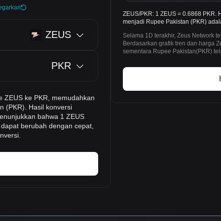
egarkan
ZEUS/PKR: 1 ZEUS = 0.6868 PKR. H
menjadi Rupee Pakistan (PKR) adala
ZEUS
Selama 1D terakhir, Zeus Network 
Berdasarkan grafik tren dan harga
sementara Rupee Pakistan(PKR) tel
PKR
-time ZEUS ke PKR, memudahkan
 (PKR). Hasil konversi
i menunjukkan bahwa 1 ZEUS
to dapat berubah dengan cepat,
nversi.