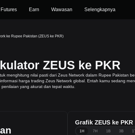
Futures
Earn
Wawasan
Selengkapnya
ork ke Rupee Pakistan (ZEUS ke PKR)
lkulator ZEUS ke PKR
 menghitung nilai pasti dari Zeus Network dalam Rupee Pakistan be
i informasi harga trading Zeus Network global. Entah kamu sedang mere
penilaian yang akurat dan tepat waktu.
Grafik ZEUS ke PKR
tan
1H
7H
1B
3B
1