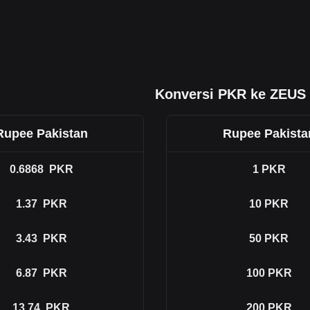
Konversi PKR ke ZEUS
Rupee Pakistan
Rupee Pakista
0.6868
PKR
1
PKR
1.37
PKR
10
PKR
3.43
PKR
50
PKR
6.87
PKR
100
PKR
13.74
PKR
200
PKR