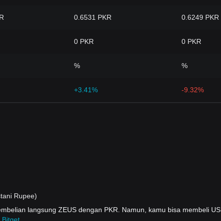
KR
0.6531 PKR
0.6249 PKR
0 PKR
0 PKR
%
%
+3.41%
-9.32%
tani Rupee)
 pembelian langsung ZEUS dengan PKR. Namun, kamu bisa membeli 
 Bitget
.