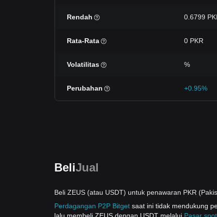
Rendah
0.6799 P
Rata-Rata
0 PKR
Volatilitas
%
Perubahan
+0.95%
Beli
Jual
Beli ZEUS (atau USDT) untuk penawaran PKR (Pakis
Perdagangan P2P Bitget
saat ini tidak mendukung
lalu membeli ZEUS dengan USDT melalui
Pasar spot