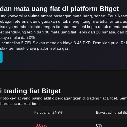
dan mata uang fiat di platform Bitget
kung konversi real-time antara pasangan mata uang, seperti Zeus Net
sebagai referensi dan digunakan untuk menghitung nilai tukar antara a
isalnya membeli kripto dengan fiat atau menjual kripto untuk mendapat f
itget mendukung lebih dari 80 mata uang fiat, lebih dari 20 bahasa, da
iaya mulai dari 0%.
rti pembelian 5 ZEUS akan menelan biaya 3.43 PKR. Demikian pula, ₨
dak termasuk biaya platform atau gas.
trading fiat Bitget
to-ke-fiat yang paling aktif diperdagangkan di trading fiat Bitget. Sem
barui secara real-time.
Perubahan 24j (%)
Biaya trading fiat Bi
-0.02%
0%