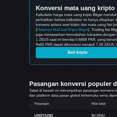
Konversi mata uang kripto 
Kalkulator harga mata uang kripto Bitget mendu
perhatikan bahwa kalkulator ini hanya ditujukan 
konversi antara aset kripto dan mata uang fiat (m
(
Halaman Beli/Jual Kripto Bitget
). Trading fiat B
juga menawarkan kemudahan transaksi dengan b
1 ZEUS saat ini bernilai 0.6868 PKR, yang bera
₨50 PKR dapat dikonversi menjadi 7.28 ZEUS, ti
Beli kripto
Pasangan konversi populer di 
Tabel di bawah ini menunjukkan pasangan konversi krip
dan platform data pasar global terkemuka serta diper
Pasangan
Nilai tukar
USDT/USD
$0.9992