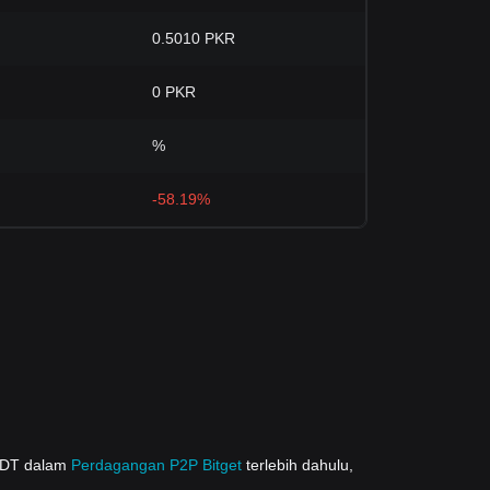
0.5010 PKR
0 PKR
%
-58.19%
USDT dalam
Perdagangan P2P Bitget
terlebih dahulu,