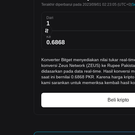
Terakhir diperbarui pada 2023/09/01 02:23:05
(UTC+0)
S
Dari
Ke
Konverter Bitget menyediakan nilai tukar real
konversi Zeus Network (ZEUS) ke Rupee Pakistan
didasarkan pada data real-time. Hasil konvers
saat ini bernilai 0.6868 PKR. Karena harga krip
kami sarankan untuk memeriksa kembali hasil ko
Beli kripto