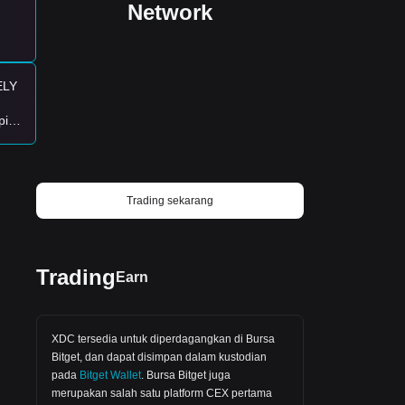
Network
ELY
pi
bali
s di
h
Trading sekarang
Trading
Earn
XDC tersedia untuk diperdagangkan di
Bursa
Bitget
, dan dapat disimpan dalam kustodian
pada
Bitget Wallet
.
Bursa Bitget
juga
ma
merupakan salah satu platform CEX pertama