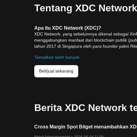
Tentang XDC Network
Apa itu XDC Network (XDC)?
XDC Network, yang sebelumnya dikenal sebagai XinFi
menggabungkan manfaat dari blockchain publik (
pub
tahun 2017
di Singapura oleh para founder yakni Rit
memecahkan masalah seperti biaya transaksi yang 
Tampilkan lebih banyak
sulit yang telah meng
hambat jaringan blockchain se
keuangan dan menawarkan pengalaman pengguna yang 
Sumber
Beli/jual sekarang
Whitepaper resmi:
https://xinfin.org/docs/whitepaper-
Situs web resmi:
https://xdc.org/
Bagaimana Cara Kerja XDC Network?
XDC Network beroperasi dengan algoritma konsens
jaringan untuk menangani 2.000 transaksi per deti
Berita XDC Network t
transaksi, XDPoS juga meningkatkan keamanan siber
Penggunaan teknologi sharding pada jaringan ini s
Network juga mendukung smart contract yang komp
proses pengembangan bagi para kreator.
Cross Margin Spot Bitget menambahkan X
Salah satu fitur yang menonjol adalah kepatuhan ja