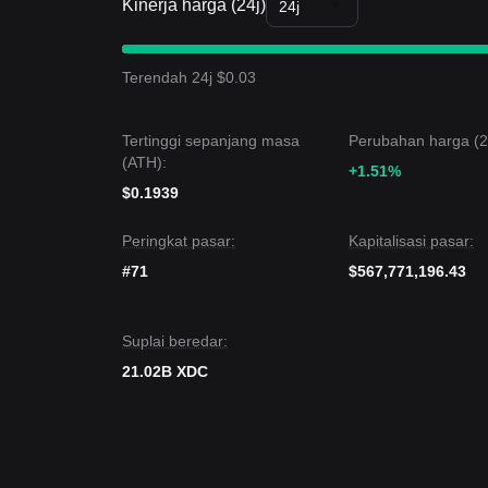
7 hari terakhir, dan sentimen pasar secara umum
Kinerja harga (24j)
24j
Dari analisis struktural jangka menengah, harga XD
$0,0380
.
Prospek Pasar
Terendah 24j $0.03
Jika harga XDC menembus
$0,0380
, target harga
Jika harga XDC jatuh di bawah
$0,0325
, target h
Konsensus Pasar
Tertinggi sepanjang masa
Perubahan harga (24
Analisis komprehensif dari berbagai analis meny
(ATH):
konsolidasi dalam jangka pendek, selama harga tet
+1.51%
akan tetap
bullish-netral
.
$0.1939
Peringkat pasar:
Kapitalisasi pasar:
#71
$567,771,196.43
Suplai beredar:
21.02B XDC