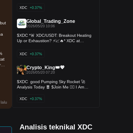
order. Entry lies within HVN + not
affected by any weak zone, the current
XDC
+0.37%
support zone is around 0.51% wide. The
uptrend has lasted 6 hours 5 minutes,
)
with the largest price increase recorded
Global_Trading_Zone
ebut
at 11.05%. If price loses this support
2026/05/20 10:06
zone, the trend will likely reverse
downward.
ma
$XDC *🚨 XDC/USDT: Breakout Heating
Up or Exhaustion? ⚡📈🔥* XDC at
*$0.03558* up *+11.05%*, breaking
above EMA100 at $0.03365 on high
0%
XDC
+0.37%
volume. RSI 67 bullish, price now testing
kat
resistance near 24h high $0.03685.
ra
EMA200 at $0.0414 is the next hurdle ⚠️.
Crypto_King👑💖
2026/05/20 07:20
*Next move?* Break $0.037 = target
EMA200, reject = pullback to $0.0336 🔻.
$XDC good Pumping Sky Rocket 🚀
*Action:* Bullish above EMA100 with
Analysis Today 🧧 $Join Me 👍🏻 I Am
volume. Watch for follow-through ✅❌
Live$
#XDC #RWA #Crypto 🪙
XDC
+0.37%
lalu
ap
Analisis teknikal XDC