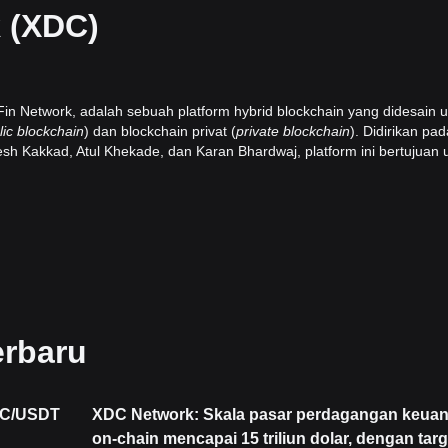
 (XDC)
n Network, adalah sebuah platform hybrid blockchain yang didesain 
lic blockchain
) dan blockchain privat (
private blockchain
). Didirikan pad
esh Kakkad, Atul Khekade, dan Karan Bhardwaj, platform ini bertujuan 
tinggi, kecepatan jaringan yang lambat, dan pengalaman pengembang
belumnya. Jaringan ini utamanya berfokus pada peningkatan layanan
lancar melalui infrastruktur dan teknologi mutakhir.
tech.pdf
us
XinFin Delegated Proof-of-Sta
ke
(XDPoS). Teknologi ini memungkin
k (TPS) yang mana adalah hal yang mengesankan. Selain mempercepat
erbaru
 dan memungkinkan interoperabilitas dengan platform b
lockchain lain
emakin meningkatkan kecepatan transaksi, melampaui batas 2.000 TPS
atibel dengan
Ethereum
Virtual Machine
(EVM), sehingga menyederha
DC/USDT
XDC Network: Skala pasar perdagangan keua
ringan terhadap standar pesan pembayaran global ISO 20022, sehingg
on-chain mencapai 15 triliun dolar, dengan targ