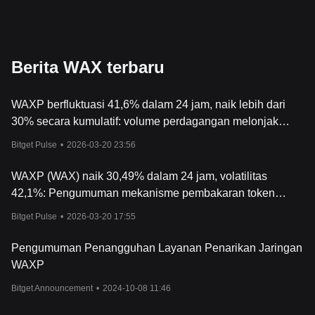
Berita WAX terbaru
WAXP berfluktuasi 41,6% dalam 24 jam, naik lebih dari
30% secara kumulatif: volume perdagangan melonjak
lebih dari 5000% didorong oleh terobosan teknologi
Bitget Pulse
•
2026-03-20 23:56
WAXP (WAX) naik 30,49% dalam 24 jam, volatilitas
42,1%: Pengumuman mekanisme pembakaran token
deflasi baru menjadi pendorong
Bitget Pulse
•
2026-03-20 17:55
Pengumuman Penangguhan Layanan Penarikan Jaringan
WAXP
Bitget Announcement
•
2024-10-08 11:46