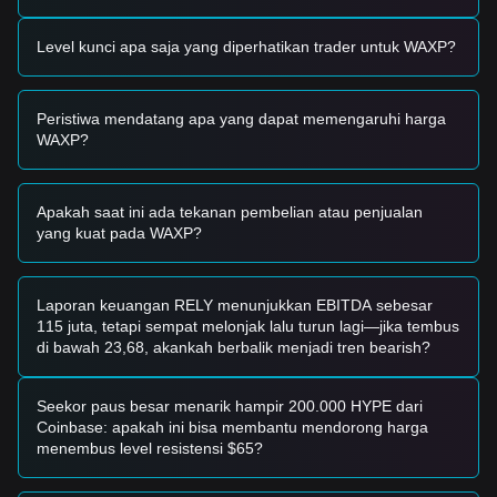
Sinyal Trading
Berdasarkan struktur teknis dan momentum pasar saat ini,
Level kunci apa saja yang diperhatikan trader untuk WAXP?
analis memberikan strategi trading referensi berikut:
Zona Potensial untuk Beli
• Jika harga WAX mendekati kisaran
$0.00360 - $0.00372
Peristiwa mendatang apa yang dapat memengaruhi harga
dan menunjukkan tanda-tanda stabilisasi atau pantulan, itu
WAXP?
dapat menjadi peluang beli jangka pendek.
• Jika harga WAX menembus
$0.00400
dengan volume
signifikan, hal tersebut dapat mengonfirmasi pergeseran
menuju tren naik yang baru.
Apakah saat ini ada tekanan pembelian atau penjualan
Skenario Risiko
yang kuat pada WAXP?
• Jika harga WAX turun di bawah
$0.00353
, pasar dapat
memasuki fase penyesuaian yang lebih dalam, yang
berpotensi menguji level support makro
$0.00320
.
Laporan keuangan RELY menunjukkan EBITDA sebesar
Strategi Beli
115 juta, tetapi sempat melonjak lalu turun lagi—jika tembus
Berdasarkan struktur pasar saat ini, analis menawarkan
di bawah 23,68, akankah berbalik menjadi tren bearish?
strategi referensi berikut:
Investor Konservatif
• Tunggu hingga harga WAX pullback ke level support
Seekor paus besar menarik hampir 200.000 HYPE dari
$0.00360
dan amati apakah muncul sinyal pembalikan yang
Coinbase: apakah ini bisa membantu mendorong harga
terkonfirmasi sebelum masuk secara bertahap.
menembus level resistensi $65?
• Sebagai alternatif, tunggu terjadinya breakout yang tegas
dan bertahan di atas resistance
$0.00407
sebelum