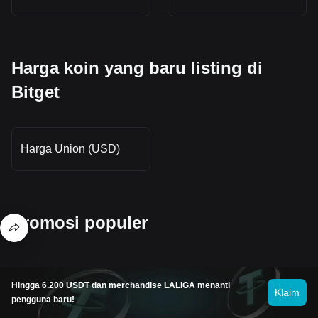
Harga koin yang baru listing di
Bitget
Harga Union (USD)
Promosi populer
Hingga 6.200 USDT dan merchandise LALIGA menanti
Klaim
Di mana saya dapat membeli WAX
pengguna baru!