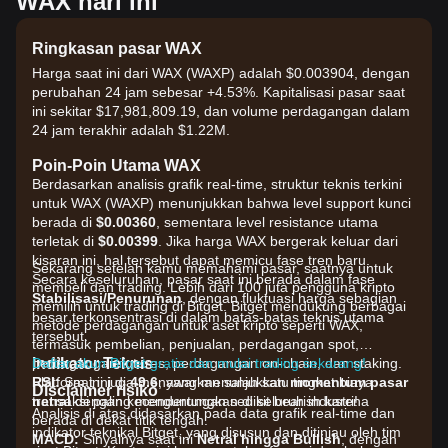
WAX hari ini
Ringkasan pasar WAX
Harga saat ini dari WAX (WAXP) adalah $0.003904, dengan
perubahan 24 jam sebesar +4.53%. Kapitalisasi pasar saat
ini sekitar $17,981,809.19, dan volume perdagangan dalam
24 jam terakhir adalah $1.22M.
Poin-Poin Utama WAX
Berdasarkan analisis grafik real-time, struktur teknis terkini
untuk WAX (WAXP) menunjukkan bahwa level support kunci
berada di
$0.00360
, sementara level resistance utama
terletak di
$0.00399
. Jika harga WAX bergerak keluar dari
kisaran ini, hal tersebut dapat memicu fase tren baru.
Sekarang setelah kamu memahami pasar, saatnya untuk
Secara keseluruhan, pasar saat ini berada dalam fase
membeli dan trading. Lebih dari 100 juta pengguna kripto
Stabilisasi/Penurunan
, dengan fluktuasi harga sebagian
memilih untuk trading di Bitget. Bitget mendukung berbagai
besar terkonsentrasi di dalam batas-batas teknis utama
metode perdagangan untuk aset kripto seperti WAX,
tersebut.
termasuk pembelian, penjualan, perdagangan spot,
Indikator Teknis
perdagangan futures, perdagangan on-chain, dan staking.
Daftar akun Bitget gratis dan mulai trading sekarang!
RSI:
Platform ini juga menawarkan salah satu tingkat biaya
Saat ini di
49.6
, yang menunjukkan
momentum pasar
Disclaimer risiko
netral
transaksi paling menguntungkan di seluruh industri!
dengan kecenderungan sedikit bearish karena
Analisis di atas didasarkan pada data grafik real-time dan
berada di dekat titik tengah.
indikator teknikal Bitget, yang disusun dan ditinjau oleh tim
MACD:
Sinyalnya saat ini
Netral hingga Bullish
, dengan