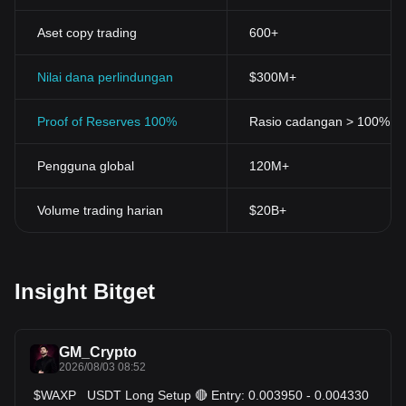
Aset copy trading
600+
Nilai dana perlindungan
$300M+
Proof of Reserves 100%
Rasio cadangan > 100% (div
Pengguna global
120M+
Volume trading harian
$20B+
Insight Bitget
GM_Crypto
2026/08/03 08:52
‍ $WAXP USDT Long Setup 🔴 Entry: 0.003950 - 0.004330