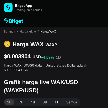
Bitget App
Trading lebih cerdas
Beranda
/
Harga kripto
/
Harga WAX
Harga WAX
WAXP
$0.003904
USD
+4.53%
1D
Harga WAX (WAXP) dalam United States Dollar adalah
$0.003904 USD.
Grafik harga live WAX/USD
(WAXP/USD)
1H
7H
1B
3B
1T
Semua