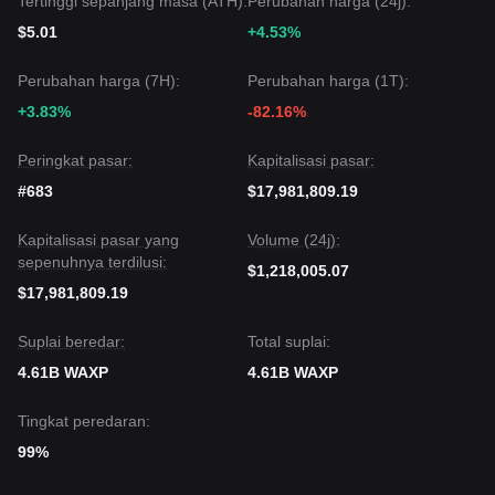
Tertinggi sepanjang masa (ATH):
Perubahan harga (24j):
Konsensus umum di kalangan analis adalah bahwa
meskipun WAX mungkin mengalami volatilitas berkelanjutan
$5.01
+4.53%
atau konsolidasi dalam jangka pendek,
tren menengah
dapat menstabil atau berbalik positif jika harga tetap berada
Perubahan harga (7H):
Perubahan harga (1T):
di atas support kritis di
$0.00360
. Namun, sinyal moving
+3.83%
-82.16%
average yang berlaku saat ini menunjukkan bahwa kehati-
hatian diperlukan.
Peringkat pasar:
Kapitalisasi pasar:
#683
$17,981,809.19
Kapitalisasi pasar yang
Volume (24j):
sepenuhnya terdilusi:
$1,218,005.07
$17,981,809.19
Suplai beredar:
Total suplai:
4.61B WAXP
4.61B WAXP
Tingkat peredaran:
99%