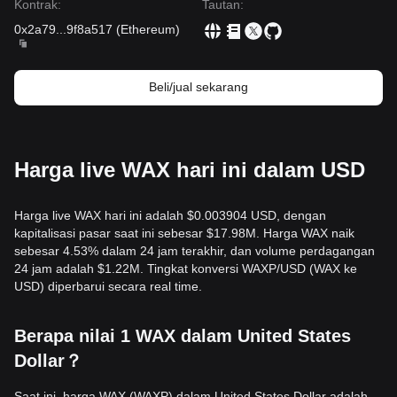
Kontrak
:
Tautan
:
0x2a79
...
9f8a517
(
Ethereum
)
Beli/jual sekarang
Harga live WAX hari ini dalam USD
Harga live WAX hari ini adalah $0.003904 USD, dengan
kapitalisasi pasar saat ini sebesar $17.98M. Harga WAX naik
sebesar 4.53% dalam 24 jam terakhir, dan volume perdagangan
24 jam adalah $1.22M. Tingkat konversi WAXP/USD (WAX ke
USD) diperbarui secara real time.
Berapa nilai 1 WAX dalam United States
Dollar？
Saat ini, harga WAX (WAXP) dalam United States Dollar adalah