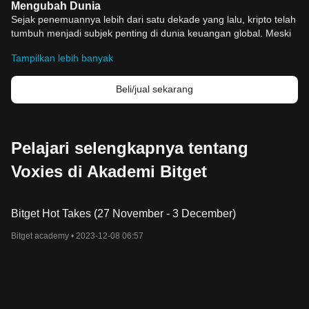
Mengubah Dunia
Sejak penemuannya lebih dari satu dekade yang lalu, kripto telah
tumbuh menjadi subjek penting di dunia keuangan global. Meski
pada awalnya banyak dianggap sebagai tren atau bahkan
Tampilkan lebih banyak
lelucon, kripto saat ini menunjukkan pengaruh yang signifikan
dalam berbagai sektor - dari keuangan hingga teknologi, hukum
dan bahkan seni. Dalam artikel ini, kita akan membahas
Beli/jual sekarang
signifikansi historis dari kripto dan fitur-fitur inti yang membuatnya
begitu unik dan revolusioner.
Sejarah Kripto
Kripto pertama kali muncul di tahun 2008, ketika seorang individu
Pelajari selengkapnya tentang
atau kelompok yang menggunakan pseudonim Satoshi
Voxies di Akademi Bitget
Nakamoto merilis buku putih untuk
Bitcoin
, mata uang digital
pertama. Bitcoin dirancang dengan tujuan untuk memungkinkan
transaksi finansial secara langsung antar individu, melewati bank
atau perusahaan keuangan lainnya sebagai perantara.
Bitget Hot Takes (27 November - 3 December)
Namun, bukan hanya tentang membuat transaksi finansial lebih
Bitget academy •
2023-12-08 06:57
efisien. Bitcoin dihasilkan dari pandangan kritis terhadap sistem
moneter tradisional dan keinginan untuk mengedepankan privasi,
otonomi, dan desentralisasi dalam dunia keuangan.
Fitur Penting Kripto
Sementara banyak
mata uang kripto
telah lahir sejak awal