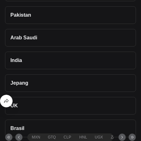
Pakistan
Arab Saudi
India
Jepang
UK
Brasil
MXN
GTQ
CLP
HNL
UGX
ZAR
TND