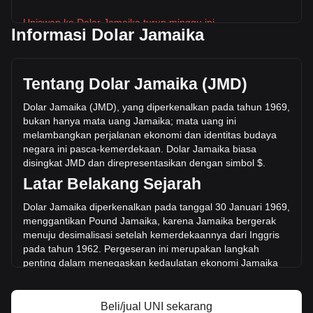
Uniswap ke Dolar Jamaika turun minggu ini.
Informasi Dolar Jamaika
Harga pasar Uniswap saat ini adalah $636.67 per UNI,
dengan total kapitalisasi pasar sebesar $397,563,641,045.3
JMD berdasarkan suplai beredar sebanyak 624,438,400
Tentang Dolar Jamaika (JMD)
UNI. Volume perdagangan sebesar Uniswap telah berubah
-30.57% ($-7,836,207,868.94 JMD) dalam 24 jam terakhir.
Dolar Jamaika (JMD), yang diperkenalkan pada tahun 1969,
Pada hari perdagangan terakhir, volume perdagangan UNI
bukan hanya mata uang Jamaika; mata uang ini
adalah $25,630,132,166.79.
melambangkan perjalanan ekonomi dan identitas budaya
negara ini pasca-kemerdekaan. Dolar Jamaika biasa
disingkat JMD dan direpresentasikan dengan simbol $
.
Info lebih lanjut tentang Uniswap di Bitget
Latar Belakang Sejarah
Harga Uniswap
Dolar Jamaika diperkenalkan pada tanggal 30 Januari 1969,
Prediksi harga Uniswap
menggantikan Pound Jamaika, karena Jamaika bergerak
Apa itu Uniswap (UNI)
menuju desimalisasi setelah kemerdekaannya dari Inggris
Kalkulator profit Uniswap
pada tahun 1962. Pergeseran ini merupakan langkah
penting dalam m
enegaskan kedaulatan ekonomi Jamaika
dan meninggalkan masa lalu kolonialnya.
Desain dan Simbolisme
Beli/jual UNI sekarang