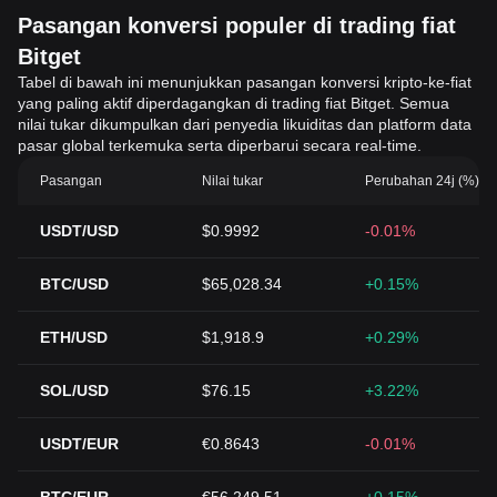
Pasangan konversi populer di trading fiat
Bitget
Tabel di bawah ini menunjukkan pasangan konversi kripto-ke-fiat
yang paling aktif diperdagangkan di trading fiat Bitget. Semua
nilai tukar dikumpulkan dari penyedia likuiditas dan platform data
pasar global terkemuka serta diperbarui secara real-time.
Pasangan
Nilai tukar
Perubahan 24j (%)
USDT/USD
$0.9992
-0.01%
BTC/USD
$65,028.34
+0.15%
ETH/USD
$1,918.9
+0.29%
SOL/USD
$76.15
+3.22%
USDT/EUR
€0.8643
-0.01%