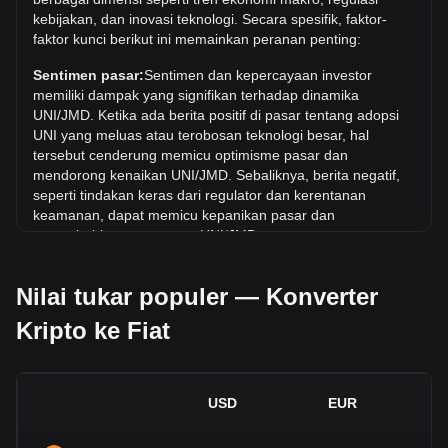
$7,121. Masih harus dilihat apakah nilai 1 UNI/JMD akan
kebijakan, dan inovasi teknologi. Secara spesifik, faktor-
melampaui nilai tertinggi saat ini.
faktor kunci berikut ini memainkan peranan penting:
Berapa tren harga di JMD?
Sentimen pasar:
Sentimen dan kepercayaan investor
Selama 7 hari terakhir, nilai tukar Uniswap (UNI) telah turun
memiliki dampak yang signifikan terhadap dinamika
sebesar 0.65%. Selama bulan terakhir, nilai tukar Uniswap
UNI/JMD. Ketika ada berita positif di pasar tentang adopsi
(UNI) telah naik sebesar 17.63% terhadap Dolar Jamaika
UNI yang meluas atau terobosan teknologi besar, hal
(JMD).
tersebut cenderung memicu optimisme pasar dan
mendorong kenaikan UNI/JMD. Sebaliknya, berita negatif,
seperti tindakan keras dari regulator dan kerentanan
keamanan, dapat memicu kepanikan pasar dan
menyebabkan penurunan UNI/JMD.
Lingkungan regulasi:
Kebijakan dan regulasi pemerintah
Nilai tukar populer — Konverter
seputar mata uang kripto memiliki dampak langsung pada
penerimaannya, yang pada gilirannya menentukan nilainya
Kripto ke Fiat
relatif terhadap mata uang tradisional seperti dolar AS.
Regulasi yang jelas dan mendukung dapat meningkatkan
kepercayaan investor terhadap mata uang kripto dan
menaikkan nilainya. Sebaliknya, kebijakan regulasi yang
USD
EUR
tidak jelas atau terlalu ketat dapat menghambat
perkembangan mata uang kripto dan menyebabkan nilainya