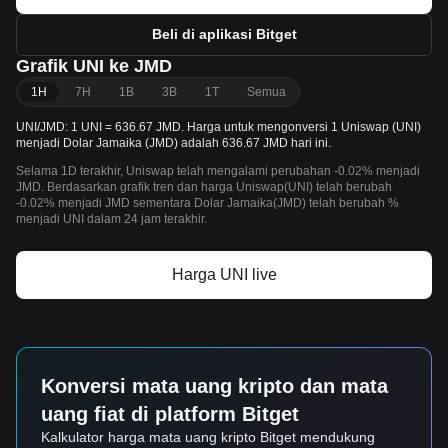
Beli di aplikasi Bitget
Grafik UNI ke JMD
1H
7H
1B
3B
1T
Semua
UNI/JMD: 1 UNI = 636.67 JMD. Harga untuk mengonversi 1 Uniswap (UNI)
menjadi Dolar Jamaika (JMD) adalah 636.67 JMD hari ini.
Selama 1D terakhir, Uniswap telah mengalami perubahan -0.02% menjadi
JMD. Berdasarkan grafik tren dan harga Uniswap(UNI) telah berubah
-0.02% menjadi JMD sementara Dolar Jamaika(JMD) telah berubah %
menjadi UNI dalam 24 jam terakhir.
Harga UNI live
Konversi mata uang kripto dan mata
uang fiat di platform Bitget
Kalkulator harga mata uang kripto Bitget mendukung