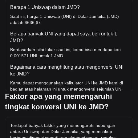
Berapa 1 Uniswap dalam JMD?
Saat ini, harga 1 Uniswap (UNI) di Dolar Jamaika (JMD)
adalah $636.67.
Berapa banyak UNI yang dapat saya beli untuk 1
JMD?
Berdasarkan nilai tukar saat ini, kamu bisa mendapatkan
0.001571 UNI untuk 1 JMD.
Bagaimana cara menghitung atau mengonversi UNI
ke JMD?
Kamu dapat menggunakan kalkulator UNI ke JMD kami di
bagian atas halaman ini untuk mengonversi sejumlah UNI
Faktor apa yang memengaruhi
ke JMD. Kami juga menyertakan tabel referensi cepat untuk
konversi yang paling populer. Misalnya, 5 JMD setara
tingkat konversi UNI ke JMD?
dengan 0.007853 UNI, sedangkan 5 UNI akan berharga
sekitar 3,183.37JMD.
Berapa harga UNI/JMD tertinggi sepanjang sejarah?
Terdapat banyak faktor yang memengaruhi hubungan
antara Uniswap dan Dolar Jamaika, yang mencakup
Harga tertinggi sepanjang masa untuk 1 UNI di JMD adalah
berbagai dimensi seperti tren ekonomi makro, regulasi