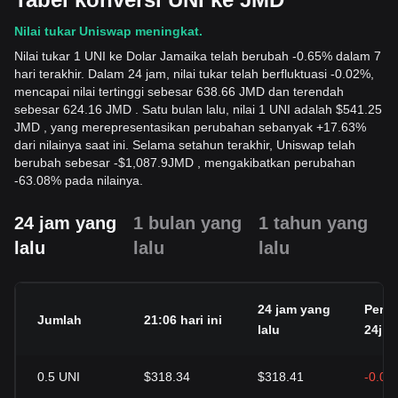
Nilai tukar Uniswap meningkat.
Nilai tukar 1 UNI ke Dolar Jamaika telah berubah -0.65% dalam 7
hari terakhir. Dalam 24 jam, nilai tukar telah berfluktuasi -0.02%,
mencapai nilai tertinggi sebesar 638.66 JMD dan terendah
sebesar 624.16 JMD . Satu bulan lalu, nilai 1 UNI adalah $541.25
JMD , yang merepresentasikan perubahan sebanyak +17.63%
dari nilainya saat ini. Selama setahun terakhir, Uniswap telah
berubah sebesar
-
$
1,087.9
JMD
, mengakibatkan perubahan
-63.08% pada nilainya.
24 jam yang
1 bulan yang
1 tahun yang
lalu
lalu
lalu
24 jam yang
Peru
Jumlah
21:06 hari ini
lalu
24j
0.5
UNI
$318.34
$318.41
-0.02