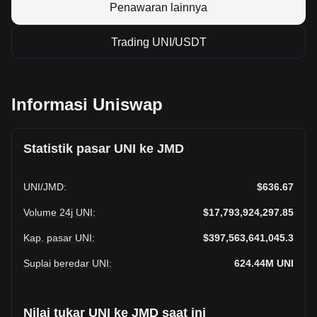
Penawaran lainnya
Trading UNI/USDT
Informasi Uniswap
Statistik pasar UNI ke JMD
UNI
/
JMD
:
$636.67
Volume 24j UNI
:
$17,793,924,297.85
Kap. pasar UNI
:
$397,563,641,045.3
Suplai beredar UNI
:
624.44M
UNI
Nilai tukar UNI ke JMD saat ini