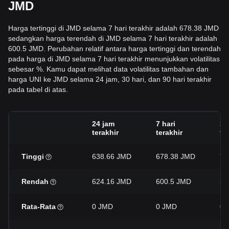
JMD
Harga tertinggi di JMD selama 7 hari terakhir adalah 678.38 JMD
sedangkan harga terendah di JMD selama 7 hari terakhir adalah
600.5 JMD. Perubahan relatif antara harga tertinggi dan terendah
pada harga di JMD selama 7 hari terakhir menunjukkan volatilitas
sebesar %. Kamu dapat melihat data volatilitas tambahan dan
harga UNI ke JMD selama 24 jam, 30 hari, dan 90 hari terakhir
pada tabel di atas.
24 jam
7 hari
30
terakhir
terakhir
te
Tinggi
638.66 JMD
678.38 JMD
72
Rendah
624.16 JMD
600.5 JMD
53
Rata-Rata
0 JMD
0 JMD
0 