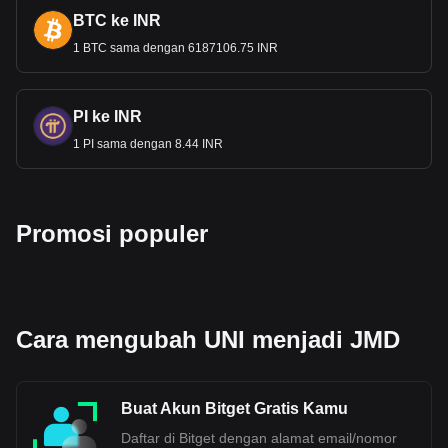
populer adalah UNI ke JMD, dengan kode Uniswap
BTC ke INR
adalah UNI. Gunakan kalkulator mata uang kripto
1 BTC sama dengan 6187106.75 INR
kami sekarang untuk melihat berapa banyak mata
uang kripto yang bisa kamu pertukarkan dengan JMD.
PI ke INR
1 PI sama dengan 8.44 INR
Promosi populer
Cara mengubah UNI menjadi JMD
Buat Akun Bitget Gratis Kamu
Daftar di Bitget dengan alamat email/nomor