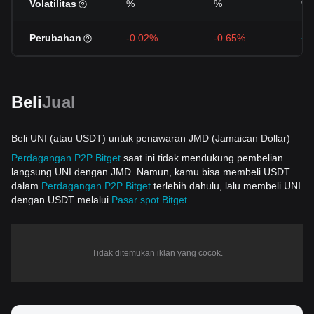
Volatilitas
%
%
%
Perubahan
-0.02%
-0.65%
+1
Beli
Jual
Beli UNI (atau USDT) untuk penawaran JMD (Jamaican Dollar)
Perdagangan P2P Bitget
saat ini tidak mendukung pembelian
langsung UNI dengan JMD. Namun, kamu bisa membeli USDT
dalam
Perdagangan P2P Bitget
terlebih dahulu, lalu membeli UNI
dengan USDT melalui
Pasar spot Bitget
.
Tidak ditemukan iklan yang cocok.