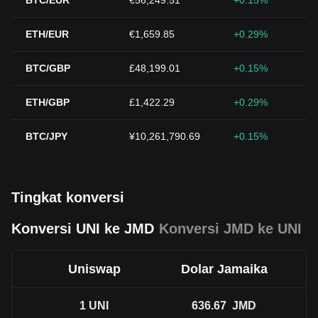
BTC/EUR
€56,249.51
+0.15%
ETH/EUR
€1,659.85
+0.29%
BTC/GBP
£48,199.01
+0.15%
ETH/GBP
£1,422.29
+0.29%
BTC/JPY
¥10,261,790.69
+0.15%
Tingkat konversi
Konversi UNI ke JMD
Konversi JMD ke UNI
Uniswap
Dolar Jamaika
1
UNI
636.67
JMD