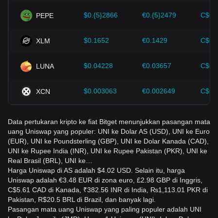
perubahan harga Uniswap di masa depan dan
menyesuaikan strategi investasi mereka di pasar yang terus
$0.{5}2866
€0.{5}2479
C$0.
PEPE
berkembang.
$0.1652
€0.1429
C$0.
XLM
$0.04228
€0.03657
C$0.
LUNA
$0.003063
€0.002649
C$0.
XCN
Data pertukaran kripto ke fiat Bitget menunjukkan pasangan mata
uang Uniswap yang populer: UNI ke Dolar AS (USD), UNI ke Euro
(EUR), UNI ke Poundsterling (GBP), UNI ke Dolar Kanada (CAD),
UNI ke Rupee India (INR), UNI ke Rupee Pakistan (PKR), UNI ke
Real Brasil (BRL), UNI ke…
Harga Uniswap di AS adalah $4.02 USD. Selain itu, harga
Uniswap adalah €3.48 EUR di zona euro, £2.98 GBP di Inggris,
C$5.61 CAD di Kanada, ₹382.56 INR di India, ₨1,113.01 PKR di
Pakistan, R$20.5 BRL di Brazil, dan banyak lagi.
Pasangan mata uang Uniswap yang paling populer adalah UNI