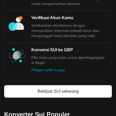
menunjukkan peningkatan. Jumlah peredaran GBP juga
untuk mengamankan akunmu.
jauh lebih rendah dibandingkan USD, sehingga nilai
nominalnya lebih tinggi.
Verifikasi Akun Kamu
Verifikasikan identitasmu dengan
Data pertukaran kripto ke fiat Bitget menunjukkan
bahwa pasangan perdagangan Sui yang paling
memasukkan informasi pribadi kamu dan
populer adalah SUI ke GBP, dengan kode Sui adalah
mengunggah kartu identitas yang valid.
SUI. Gunakan kalkulator mata uang kripto kami
sekarang untuk melihat berapa banyak mata uang
kripto yang bisa kamu pertukarkan dengan GBP.
Konversi SUI ke GBP
Pilih mata uang kripto untuk diperdagangkan
di Bitget.
Pelajari Lebih Lanjut
Beli/jual SUI sekarang
Konverter Sui Populer