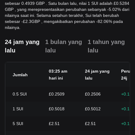
sebesar 0.4939 GBP . Satu bulan lalu, nilai 1 SUI adalah £0.5284
GBP , yang merepresentasikan perubahan sebanyak -5.02% dari
nilainya saat ini. Selama setahun terakhir, Sui telah berubah
sebesar
-
£
2.3
GBP
, mengakibatkan perubahan -82.06% pada
nilainya.
24 jam yang
1 bulan yang
1 tahun yang
lalu
lalu
lalu
03:25 am
24 jam yang
Perub
Jumlah
hari ini
lalu
24j
0.5
SUI
£0.2509
£0.2506
+0.13
1
SUI
£0.5018
£0.5012
+0.13
5
SUI
£2.51
£2.51
+0.13