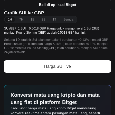
Beli di aplikasi Bitget
Grafik SUI ke GBP
1H
7H
1B
3B
1T
Semua
SUI/GBP: 1 SUI = 0.5018 GBP. Harga untuk mengonversi 1 Sui (SUI)
menjadi Pound Sterling (GBP) adalah 0.5018 GBP hari ini.
Selama 1D terakhir, Sui telah mengalami perubahan +0.13% menjadi GBP.
Berdasarkan grafik tren dan harga Sui(SUI) telah berubah +0.13% menjadi
GBP sementara Pound Sterling(GBP) telah berubah % menjadi SUI dalam
24 jam terakhir.
Harga SUI live
Konversi mata uang kripto dan mata
uang fiat di platform Bitget
Kalkulator harga mata uang kripto Bitget mendukung
konversi real-time antara pasangan mata uang, seperti