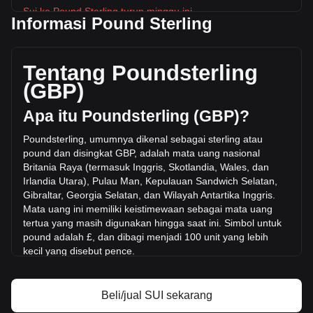
Sui ke Pound Sterling turun minggu ini.
Informasi Pound Sterling
Harga pasar Sui saat ini adalah £0.5018 per SUI, dengan
total kapitalisasi pasar sebesar £2,044,787,659.76 GBP
berdasarkan suplai beredar sebanyak 4,074,529,800 SUI.
Tentang Poundsterling
Volume perdagangan sebesar Sui telah berubah +10.25%
(GBP)
(£11,893,822.79 GBP) dalam 24 jam terakhir. Pada hari
perdagangan terakhir, volume perdagangan SUI adalah
Apa itu Poundsterling (GBP)?
£115,985,243.6.
Poundsterling, umumnya dikenal sebagai sterling atau
pound dan disingkat GBP, adalah mata uang nasional
Info lebih lanjut tentang Sui di Bitget
Britania Raya (termasuk Inggris, Skotlandia, Wales, dan
Irlandia Utara), Pulau Man, Kepulauan Sandwich Selatan,
Harga Sui
Gibraltar, Georgia Selatan, dan Wilayah
Antartika Inggris.
Prediksi harga Sui
Mata uang ini memiliki keistimewaan sebagai mata uang
Apa itu Sui (SUI)
tertua yang masih digunakan hingga saat ini. Simbol untuk
Kalkulator profit Sui
pound adalah £, dan dibagi menjadi 100 unit yang lebih
kecil yang disebut pence.
GBP adalah mata uang keempat yang paling ban
yak
diperdagangkan di pasar valuta asing, setelah dolar AS,
Beli/jual SUI sekarang
euro, dan yen Jepang. Mata uang ini juga merupakan