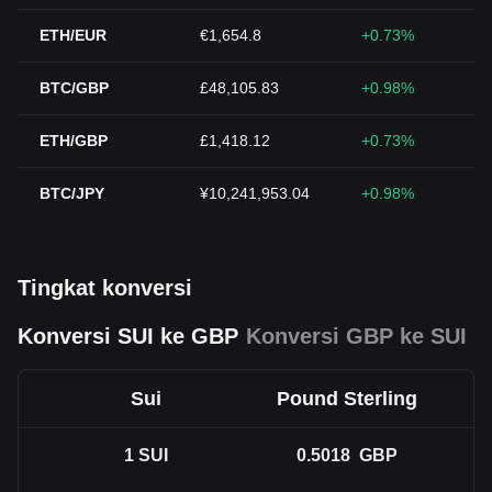
ETH/EUR
€1,654.8
+0.73%
BTC/GBP
£48,105.83
+0.98%
ETH/GBP
£1,418.12
+0.73%
BTC/JPY
¥10,241,953.04
+0.98%
Tingkat konversi
Konversi SUI ke GBP
Konversi GBP ke SUI
Sui
Pound Sterling
1
SUI
0.5018
GBP