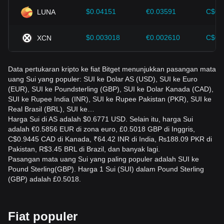
$0.04151
€0.03591
C$0.
LUNA
$0.003018
€0.002610
C$0.
XCN
Data pertukaran kripto ke fiat Bitget menunjukkan pasangan mata
uang Sui yang populer: SUI ke Dolar AS (USD), SUI ke Euro
(EUR), SUI ke Poundsterling (GBP), SUI ke Dolar Kanada (CAD),
SUI ke Rupee India (INR), SUI ke Rupee Pakistan (PKR), SUI ke
Real Brasil (BRL), SUI ke…
Harga Sui di AS adalah $0.6771 USD. Selain itu, harga Sui
adalah €0.5856 EUR di zona euro, £0.5018 GBP di Inggris,
C$0.9445 CAD di Kanada, ₹64.42 INR di India, ₨188.09 PKR di
Pakistan, R$3.45 BRL di Brazil, dan banyak lagi.
Pasangan mata uang Sui yang paling populer adalah SUI ke
Pound Sterling(GBP). Harga 1 Sui (SUI) dalam Pound Sterling
(GBP) adalah £0.5018.
Fiat populer