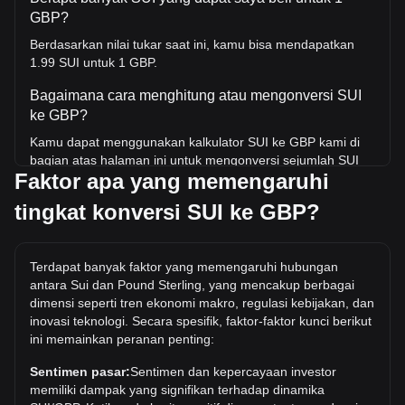
GBP?
Berdasarkan nilai tukar saat ini, kamu bisa mendapatkan
1.99 SUI untuk 1 GBP.
Bagaimana cara menghitung atau mengonversi SUI
ke GBP?
Kamu dapat menggunakan kalkulator SUI ke GBP kami di
bagian atas halaman ini untuk mengonversi sejumlah SUI
Faktor apa yang memengaruhi
ke GBP. Kami juga menyertakan tabel referensi cepat untuk
konversi yang paling populer. Misalnya, 5 GBP setara
tingkat konversi SUI ke GBP?
dengan 9.96 SUI, sedangkan 5 SUI akan berharga sekitar
2.51GBP.
Berapa harga SUI/GBP tertinggi sepanjang sejarah?
Terdapat banyak faktor yang memengaruhi hubungan
antara Sui dan Pound Sterling, yang mencakup berbagai
Harga tertinggi sepanjang masa untuk 1 SUI di GBP adalah
dimensi seperti tren ekonomi makro, regulasi kebijakan, dan
£3.97. Masih harus dilihat apakah nilai 1 SUI/GBP akan
inovasi teknologi. Secara spesifik, faktor-faktor kunci berikut
melampaui nilai tertinggi saat ini.
ini memainkan peranan penting:
Berapa tren harga di GBP?
Sentimen pasar:
Sentimen dan kepercayaan investor
Selama 7 hari terakhir, nilai tukar Sui (SUI) telah turun
memiliki dampak yang signifikan terhadap dinamika