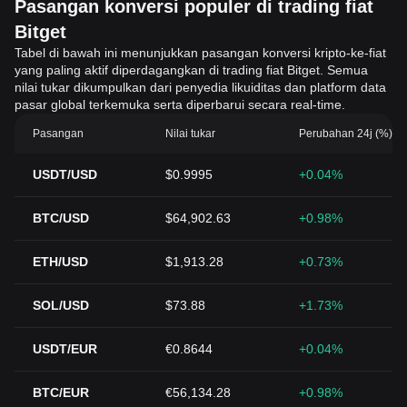
Pasangan konversi populer di trading fiat
Bitget
Tabel di bawah ini menunjukkan pasangan konversi kripto-ke-fiat
yang paling aktif diperdagangkan di trading fiat Bitget. Semua
nilai tukar dikumpulkan dari penyedia likuiditas dan platform data
pasar global terkemuka serta diperbarui secara real-time.
Pasangan
Nilai tukar
Perubahan 24j (%)
USDT/USD
$0.9995
+0.04%
BTC/USD
$64,902.63
+0.98%
ETH/USD
$1,913.28
+0.73%
SOL/USD
$73.88
+1.73%
USDT/EUR
€0.8644
+0.04%
BTC/EUR
€56,134.28
+0.98%