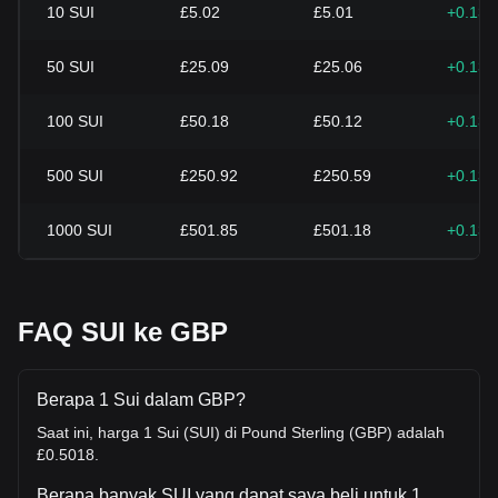
10
SUI
£5.02
£5.01
+0.13
50
SUI
£25.09
£25.06
+0.13
100
SUI
£50.18
£50.12
+0.13
500
SUI
£250.92
£250.59
+0.13
1000
SUI
£501.85
£501.18
+0.13
FAQ SUI ke GBP
Berapa 1 Sui dalam GBP?
Saat ini, harga 1 Sui (SUI) di Pound Sterling (GBP) adalah
£0.5018.
Berapa banyak SUI yang dapat saya beli untuk 1