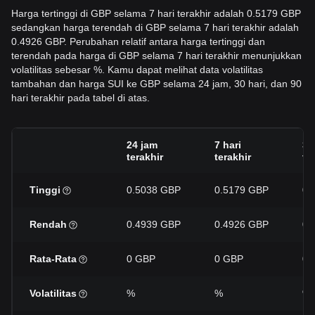
Harga tertinggi di GBP selama 7 hari terakhir adalah 0.5179 GBP
sedangkan harga terendah di GBP selama 7 hari terakhir adalah
0.4926 GBP. Perubahan relatif antara harga tertinggi dan
terendah pada harga di GBP selama 7 hari terakhir menunjukkan
volatilitas sebesar %. Kamu dapat melihat data volatilitas
tambahan dan harga SUI ke GBP selama 24 jam, 30 hari, dan 90
hari terakhir pada tabel di atas.
24 jam
7 hari
30
terakhir
terakhir
te
Tinggi
0.5038 GBP
0.5179 GBP
0.
Rendah
0.4939 GBP
0.4926 GBP
0.
Rata-Rata
0 GBP
0 GBP
0 
Volatilitas
%
%
%