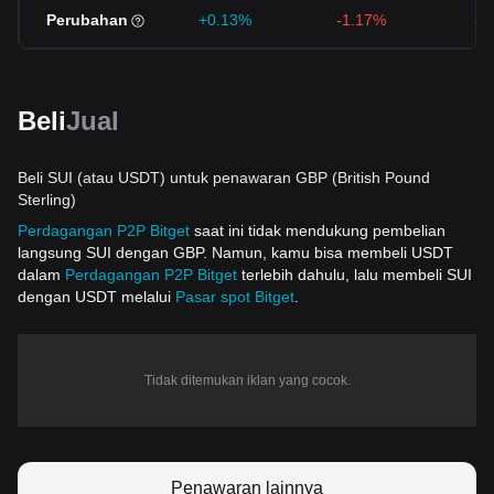
Perubahan
+0.13%
-1.17%
-5
Beli
Jual
Beli SUI (atau USDT) untuk penawaran GBP (British Pound
Sterling)
Perdagangan P2P Bitget
saat ini tidak mendukung pembelian
langsung SUI dengan GBP. Namun, kamu bisa membeli USDT
dalam
Perdagangan P2P Bitget
terlebih dahulu, lalu membeli SUI
dengan USDT melalui
Pasar spot Bitget
.
Tidak ditemukan iklan yang cocok.
Penawaran lainnya