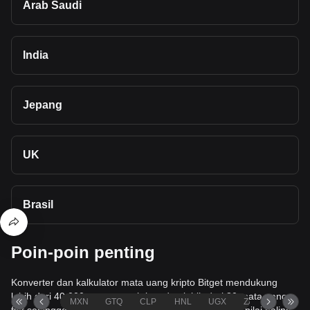
Arab Saudi
India
Jepang
UK
Brasil
Poin-poin penting
Konverter dan kalkulator mata uang kripto Bitget mendukung
lebih dari 40.000 mata uang kripto dan lebih dari 80 mata uang
MXN
GTQ
CLP
HNL
UGX
ZAR
TND