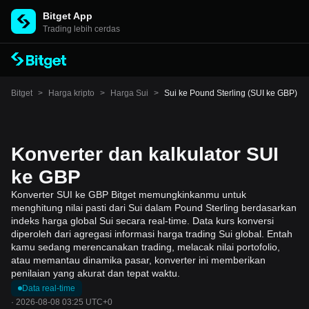
Bitget App
Trading lebih cerdas
Bitget
>
Harga kripto
>
Harga Sui
>
Sui ke Pound Sterling (SUI ke GBP)
Konverter dan kalkulator SUI
ke GBP
Konverter SUI ke GBP Bitget memungkinkanmu untuk
menghitung nilai pasti dari Sui dalam Pound Sterling berdasarkan
indeks harga global Sui secara real-time. Data kurs konversi
diperoleh dari agregasi informasi harga trading Sui global. Entah
kamu sedang merencanakan trading, melacak nilai portofolio,
atau memantau dinamika pasar, konverter ini memberikan
penilaian yang akurat dan tepat waktu.
Data real-time
·
2026-08-08 03:25 UTC+0