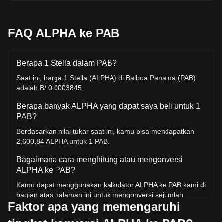
FAQ ALPHA ke PAB
Berapa 1 Stella dalam PAB?
Saat ini, harga 1 Stella (ALPHA) di Balboa Panama (PAB)
adalah B/.0.0003845.
Berapa banyak ALPHA yang dapat saya beli untuk 1
PAB?
Berdasarkan nilai tukar saat ini, kamu bisa mendapatkan
2,600.84 ALPHA untuk 1 PAB.
Bagaimana cara menghitung atau mengonversi
ALPHA ke PAB?
Kamu dapat menggunakan kalkulator ALPHA ke PAB kami di
bagian atas halaman ini untuk mengonversi sejumlah
Faktor apa yang memengaruhi
ALPHA ke PAB. Kami juga menyertakan tabel referensi
cepat untuk konversi yang paling populer. Misalnya, 5 PAB