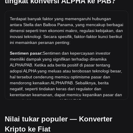
tingkat konversi ALPHA ke PAB?
setara dengan 13,004.18 ALPHA, sedangkan 5 ALPHA akan
berharga sekitar 0.001922PAB.
Berapa harga ALPHA/PAB tertinggi sepanjang
Terdapat banyak faktor yang memengaruhi hubungan
sejarah?
antara Stella dan Balboa Panama, yang mencakup berbagai
dimensi seperti tren ekonomi makro, regulasi kebijakan, dan
Harga tertinggi sepanjang masa untuk 1 ALPHA di PAB
inovasi teknologi. Secara spesifik, faktor-faktor kunci berikut
adalah B/.2.92. Masih harus dilihat apakah nilai 1
ini memainkan peranan penting:
ALPHA/PAB akan melampaui nilai tertinggi saat ini.
Sentimen pasar:
Sentimen dan kepercayaan investor
Berapa tren harga di PAB?
memiliki dampak yang signifikan terhadap dinamika
Selama 7 hari terakhir, nilai tukar Stella (ALPHA) telah turun
ALPHA/PAB. Ketika ada berita positif di pasar tentang
sebesar 23.44%. Selama bulan terakhir, nilai tukar Stella
adopsi ALPHA yang meluas atau terobosan teknologi besar,
(ALPHA) telah turun sebesar 4.08% terhadap Balboa
hal tersebut cenderung memicu optimisme pasar dan
Panama (PAB).
mendorong kenaikan ALPHA/PAB. Sebaliknya, berita
negatif, seperti tindakan keras dari regulator dan
kerentanan keamanan, dapat memicu kepanikan pasar dan
menyebabkan penurunan ALPHA/PAB.
Lingkungan regulasi:
Kebijakan dan regulasi pemerintah
Nilai tukar populer — Konverter
seputar mata uang kripto memiliki dampak langsung pada
penerimaannya, yang pada gilirannya menentukan nilainya
Kripto ke Fiat
relatif terhadap mata uang tradisional seperti dolar AS.