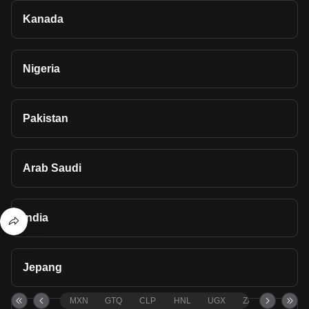
Kanada
Nigeria
Pakistan
Arab Saudi
India
Jepang
MXN
GTQ
CLP
HNL
UGX
ZAR
TND