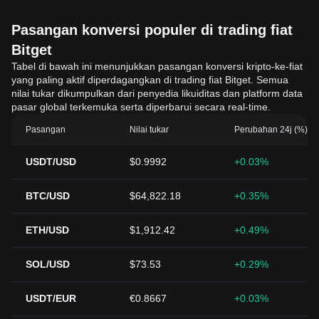
Pasangan konversi populer di trading fiat
Bitget
Tabel di bawah ini menunjukkan pasangan konversi kripto-ke-fiat
yang paling aktif diperdagangkan di trading fiat Bitget. Semua
nilai tukar dikumpulkan dari penyedia likuiditas dan platform data
pasar global terkemuka serta diperbarui secara real-time.
Pasangan
Nilai tukar
Perubahan 24j (%)
USDT/USD
$0.9992
+0.03%
BTC/USD
$64,822.18
+0.35%
ETH/USD
$1,912.42
+0.49%
SOL/USD
$73.53
+0.29%
USDT/EUR
€0.8667
+0.03%