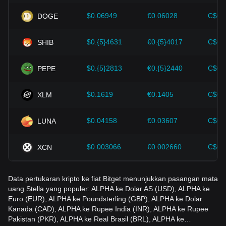
dukungan yang kuat untuk pertumbuhan nilai mata uang
kripto seperti Bitcoin.
$0.06949
€0.06028
C$0.
DOGE
Investor harus memahami dinamika ini agar tidak salah
$0.{5}4631
€0.{5}4017
C$0.
SHIB
mengambil keputusan. Setelah mempertimbangkan faktor-
faktor ini, investor juga harus memantau dengan cermat
perubahan harga Stella di masa depan dan menyesuaikan
$0.{5}2813
€0.{5}2440
C$0.
PEPE
strategi investasi mereka di pasar yang terus berkembang.
$0.1619
€0.1405
C$0.
XLM
$0.04158
€0.03607
C$0.
LUNA
$0.003066
€0.002660
C$0.
XCN
Data pertukaran kripto ke fiat Bitget menunjukkan pasangan mata
uang Stella yang populer: ALPHA ke Dolar AS (USD), ALPHA ke
Euro (EUR), ALPHA ke Poundsterling (GBP), ALPHA ke Dolar
Kanada (CAD), ALPHA ke Rupee India (INR), ALPHA ke Rupee
Pakistan (PKR), ALPHA ke Real Brasil (BRL), ALPHA ke…