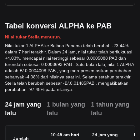
Tabel konversi ALPHA ke PAB
Nilai tukar Stella menurun.
Nilai tukar 1 ALPHA ke Balboa Panama telah berubah -23.44%
dalam 7 hari terakhir. Dalam 24 jam, nilai tukar telah berfluktuasi
+4.03%, mencapai nilai tertinggi sebesar 0.0005088 PAB dan
terendah sebesar 0.0003693 PAB . Satu bulan lalu, nilai 1 ALPHA
adalah B/.0.0004008 PAB , yang merepresentasikan perubahan
sebanyak -4.08% dari nilainya saat ini. Selama setahun terakhir,
Stella telah berubah sebesar
-
B/.
0.01485
PAB
, mengakibatkan
perubahan -97.48% pada nilainya.
24 jam yang
1 bulan yang
1 tahun yang
lalu
lalu
lalu
10:45 am hari
24 jam yang
Pe
Jumlah