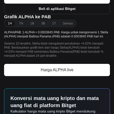
Beli di aplikasi Bitget
Grafik ALPHA ke PAB
1H
7H
1B
3B
1T
Semua
ALPHA/PAB: 1 ALPHA = 0.0003845 PAB. Harga untuk mengonversi 1 Stella
(ALPHA) menjadi Balboa Panama (PAB) adalah 0.0003845 PAB hari ini.
Selama 1D terakhir, Stella telah mengalami perubahan +4.03% menjadi
PAB. Berdasarkan grafik tren dan harga Stella(ALPHA) telah berubah
+4.03% menjadi PAB sementara Balboa Panama(PAB) telah berubah %
menjadi ALPHA dalam 24 jam terakhir.
Harga ALPHA live
Konversi mata uang kripto dan mata
uang fiat di platform Bitget
Kalkulator harga mata uang kripto Bitget mendukung