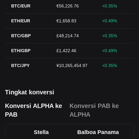
BTC/EUR
€56,226.76
+0.35%
ETH/EUR
€1,658.83
+0.49%
BTC/GBP
£48,214.74
+0.35%
ETH/GBP
£1,422.46
+0.49%
BTC/JPY
¥10,265,454.97
+0.35%
Tingkat konversi
Konversi ALPHA ke
Konversi PAB ke
PAB
ALPHA
Stella
Balboa Panama