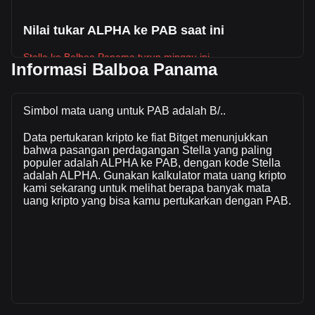
Nilai tukar ALPHA ke PAB saat ini
Stella ke Balboa Panama turun minggu ini.
Informasi Balboa Panama
Harga pasar Stella saat ini adalah B/.0.0003845 per ALPHA,
dengan total kapitalisasi pasar sebesar B/.369,496.58 PAB
berdasarkan suplai beredar sebanyak 961,000,000 ALPHA.
Simbol mata uang untuk PAB adalah B/..
Volume perdagangan sebesar Stella telah berubah +14.06%
Data pertukaran kripto ke fiat Bitget menunjukkan
(B/.1,125.51 PAB) dalam 24 jam terakhir. Pada hari
bahwa pasangan perdagangan Stella yang paling
perdagangan terakhir, volume perdagangan ALPHA adalah
populer adalah ALPHA ke PAB, dengan kode Stella
B/.8,003.6.
adalah ALPHA. Gunakan kalkulator mata uang kripto
kami sekarang untuk melihat berapa banyak mata
uang kripto yang bisa kamu pertukarkan dengan PAB.
Info lebih lanjut tentang Stella di Bitget
Harga Stella
Prediksi harga Stella
Apa itu Stella (ALPHA)
Kalkulator profit Stella