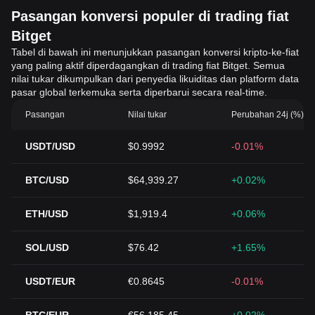
Pasangan konversi populer di trading fiat
Bitget
Tabel di bawah ini menunjukkan pasangan konversi kripto-ke-fiat
yang paling aktif diperdagangkan di trading fiat Bitget. Semua
nilai tukar dikumpulkan dari penyedia likuiditas dan platform data
pasar global terkemuka serta diperbarui secara real-time.
Pasangan
Nilai tukar
Perubahan 24j (%)
USDT/USD
$0.9992
-0.01%
BTC/USD
$64,939.27
+0.02%
ETH/USD
$1,919.4
+0.06%
SOL/USD
$76.42
+1.65%
USDT/EUR
€0.8645
-0.01%