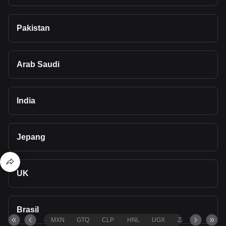
Pakistan
Arab Saudi
India
Jepang
UK
Brasil
MXN
GTQ
CLP
HNL
UGX
ZAR
TND