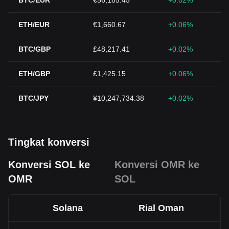
BTC/EUR
€56,185.45
+0.02%
ETH/EUR
€1,660.67
+0.06%
BTC/GBP
£48,217.41
+0.02%
ETH/GBP
£1,425.15
+0.06%
BTC/JPY
¥10,247,734.38
+0.02%
Tingkat konversi
Konversi SOL ke
Konversi OMR ke
OMR
SOL
Solana
Rial Oman