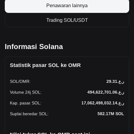
Penawaran lainnya
Trading SOL/USDT
Informasi Solana
Statistik pasar SOL ke OMR
SOL
/
OMR
:
ر.ع.29.31
Volume 24j SOL
:
ر.ع.494,622,701.06
Kap. pasar SOL
:
ر.ع.17,062,498,032.14
Suplai beredar SOL
:
582.17M
SOL