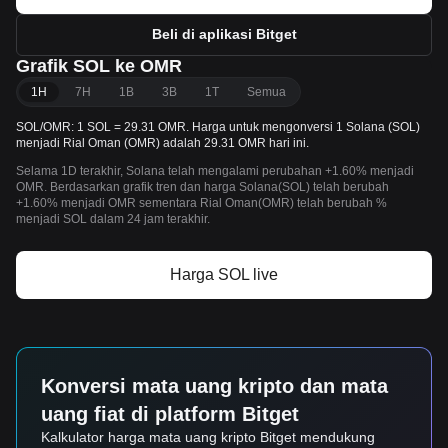
Beli di aplikasi Bitget
Grafik SOL ke OMR
1H
7H
1B
3B
1T
Semua
SOL/OMR: 1 SOL = 29.31 OMR. Harga untuk mengonversi 1 Solana (SOL)
menjadi Rial Oman (OMR) adalah 29.31 OMR hari ini.
Selama 1D terakhir, Solana telah mengalami perubahan +1.60% menjadi
OMR. Berdasarkan grafik tren dan harga Solana(SOL) telah berubah
+1.60% menjadi OMR sementara Rial Oman(OMR) telah berubah %
menjadi SOL dalam 24 jam terakhir.
Harga SOL live
Konversi mata uang kripto dan mata
uang fiat di platform Bitget
Kalkulator harga mata uang kripto Bitget mendukung