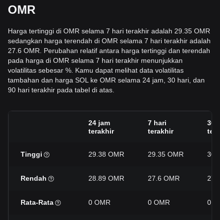
OMR
Harga tertinggi di OMR selama 7 hari terakhir adalah 29.35 OMR
sedangkan harga terendah di OMR selama 7 hari terakhir adalah
27.6 OMR. Perubahan relatif antara harga tertinggi dan terendah
pada harga di OMR selama 7 hari terakhir menunjukkan
volatilitas sebesar %. Kamu dapat melihat data volatilitas
tambahan dan harga SOL ke OMR selama 24 jam, 30 hari, dan
90 hari terakhir pada tabel di atas.
24 jam
7 hari
30 
terakhir
terakhir
tera
Tinggi
29.38 OMR
29.35 OMR
30.
Rendah
28.89 OMR
27.6 OMR
27.
Rata-Rata
0 OMR
0 OMR
0 