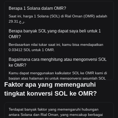
Berapa 1 Solana dalam OMR?
Saat ini, harga 1 Solana (SOL) di Rial Oman (OMR) adalah
ر.ع.29.31.
Berapa banyak SOL yang dapat saya beli untuk 1
OMR?
Berdasarkan nilai tukar saat ini, kamu bisa mendapatkan
0.03412 SOL untuk 1 OMR.
Bagaimana cara menghitung atau mengonversi SOL
ke OMR?
Kamu dapat menggunakan kalkulator SOL ke OMR kami di
bagian atas halaman ini untuk mengonversi sejumlah SOL
Faktor apa yang memengaruhi
ke OMR. Kami juga menyertakan tabel referensi cepat
untuk konversi yang paling populer. Misalnya, 5 OMR setara
tingkat konversi SOL ke OMR?
dengan 0.1706 SOL, sedangkan 5 SOL akan berharga
sekitar 146.54OMR.
Berapa harga SOL/OMR tertinggi sepanjang sejarah?
Terdapat banyak faktor yang memengaruhi hubungan
antara Solana dan Rial Oman, yang mencakup berbagai
Harga tertinggi sepanjang masa untuk 1 SOL di OMR