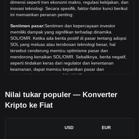
dimensi seperti tren ekonomi makro, regulasi kebijakan, dan
adalah ر.ع.112.88. Masih harus dilihat apakah nilai 1
inovasi teknologi. Secara spesifik, faktor-faktor kunci berikut
SOL/OMR akan melampaui nilai tertinggi saat ini.
ini memainkan peranan penting:
Berapa tren harga di OMR?
Sentimen pasar:
Sentimen dan kepercayaan investor
Selama 7 hari terakhir, nilai tukar Solana (SOL) telah naik
memiliki dampak yang signifikan terhadap dinamika
sebesar 4.57%. Selama bulan terakhir, nilai tukar Solana
SOL/OMR. Ketika ada berita positif di pasar tentang adopsi
(SOL) telah turun sebesar 3.71% terhadap Rial Oman
SOL yang meluas atau terobosan teknologi besar, hal
(OMR).
tersebut cenderung memicu optimisme pasar dan
mendorong kenaikan SOL/OMR. Sebaliknya, berita negatif,
seperti tindakan keras dari regulator dan kerentanan
keamanan, dapat memicu kepanikan pasar dan
menyebabkan penurunan SOL/OMR.
Lingkungan regulasi:
Kebijakan dan regulasi pemerintah
Nilai tukar populer — Konverter
seputar mata uang kripto memiliki dampak langsung pada
penerimaannya, yang pada gilirannya menentukan nilainya
Kripto ke Fiat
relatif terhadap mata uang tradisional seperti dolar AS.
Regulasi yang jelas dan mendukung dapat meningkatkan
kepercayaan investor terhadap mata uang kripto dan
menaikkan nilainya. Sebaliknya, kebijakan regulasi yang
USD
EUR
tidak jelas atau terlalu ketat dapat menghambat
perkembangan mata uang kripto dan menyebabkan nilainya