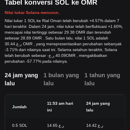
Tabel konversi SOL ke OMR
Nilai tukar Solana menurun.
Nilai tukar 1 SOL ke Rial Oman telah berubah +4.57% dalam 7
hari terakhir. Dalam 24 jam, nilai tukar telah berfluktuasi +1.60%,
mencapai nilai tertinggi sebesar 29.38 OMR dan terendah
sebesar 28.89 OMR . Satu bulan lalu, nilai 1 SOL adalah
ر.ع.30.44 OMR , yang merepresentasikan perubahan sebanyak
-3.71% dari nilainya saat ini. Selama setahun terakhir, Solana
telah berubah sebesar
-
ر.ع.
40.09
OMR
, mengakibatkan
perubahan -57.77% pada nilainya.
24 jam yang
1 bulan yang
1 tahun yang
lalu
lalu
lalu
11:53 am hari
24 jam yang
P
Jumlah
ini
lalu
24
0.5
SOL
ر.ع.14.65
ر.ع.14.42
+1