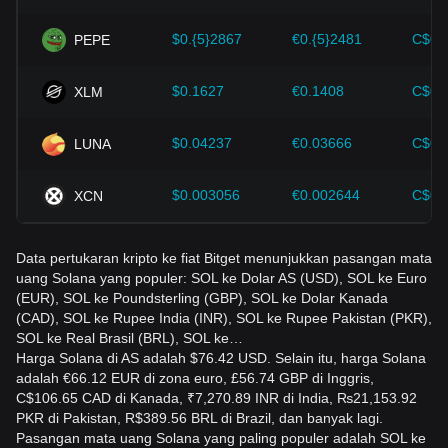
perubahan harga Solana di masa depan dan menyesuaikan
strategi investasi mereka di pasar yang terus berkembang.
$0.{5}2867
€0.{5}2481
C$0.
PEPE
$0.1627
€0.1408
C$0.
XLM
$0.04237
€0.03666
C$0.
LUNA
$0.003056
€0.002644
C$0.
XCN
Data pertukaran kripto ke fiat Bitget menunjukkan pasangan mata
uang Solana yang populer: SOL ke Dolar AS (USD), SOL ke Euro
(EUR), SOL ke Poundsterling (GBP), SOL ke Dolar Kanada
(CAD), SOL ke Rupee India (INR), SOL ke Rupee Pakistan (PKR),
SOL ke Real Brasil (BRL), SOL ke…
Harga Solana di AS adalah $76.42 USD. Selain itu, harga Solana
adalah €66.12 EUR di zona euro, £56.74 GBP di Inggris,
C$106.65 CAD di Kanada, ₹7,270.89 INR di India, ₨21,153.92
PKR di Pakistan, R$389.56 BRL di Brazil, dan banyak lagi.
Pasangan mata uang Solana yang paling populer adalah SOL ke