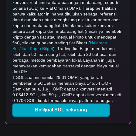
konversi real-time antara pasangan mata uang, seperti
Solana (SOL) ke Rial Oman (OMR). Harap perhatikan
bahwa kalkulator ini hanya ditujukan sebagai referensi
dan digunakan untuk menghitung nilai tukar antara aset
kripto dan mata uang fiat. Untuk melakukan konversi
antara aset kripto dan mata uang fiat (misalnya membeli
kripto dengan fiat atau menjual kripto untuk mendapat
fiat), silakan gunakan trading fiat Bitget (
Halaman
Beli/Jual Kripto Bitget
). Trading fiat Bitget mendukung
lebih dari 80 mata uang fiat, lebih dari 20 bahasa, dan
berbagai metode pembayaran lokal. Layanan ini juga
menawarkan kemudahan transaksi dengan biaya mulai
dari 0%.
1 SOL saat ini bernilai 29.31 OMR, yang berarti
pembelian 5 SOL akan menelan biaya 146.54 OMR.
Demikian pula, ر.ع.1 OMR dapat dikonversi menjadi
0.03412 SOL, dan ر.ع.50 OMR dapat dikonversi menjadi
0.1706 SOL, tidak termasuk biaya platform atau gas.
Beli/jual SOL sekarang