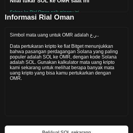
Nilai tukar SOL ke OMR saat ini
Solana ke Rial Oman naik minggu ini.
Informasi Rial Oman
Harga pasar Solana saat ini adalah ر.ع.29.31 per SOL,
dengan total kapitalisasi pasar sebesar
ر.ع.17,062,498,032.14 OMR berdasarkan suplai beredar
Simbol mata uang untuk OMR adalah ر.ع..
sebanyak 582,166,100 SOL. Volume perdagangan sebesar
Data pertukaran kripto ke fiat Bitget menunjukkan
Solana telah berubah -23.01% (ر.ع.-147,795,336.03 OMR)
bahwa pasangan perdagangan Solana yang paling
dalam 24 jam terakhir. Pada hari perdagangan terakhir,
populer adalah SOL ke OMR, dengan kode Solana
volume perdagangan SOL adalah ر.ع.642,418,037.1.
adalah SOL. Gunakan kalkulator mata uang kripto
kami sekarang untuk melihat berapa banyak mata
uang kripto yang bisa kamu pertukarkan dengan
Info lebih lanjut tentang Solana di Bitget
OMR.
Harga Solana
Prediksi harga Solana
Apa itu Solana (SOL)
Kalkulator profit Solana
Beli/jual SOL sekarang