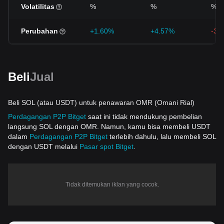
Volatilitas
%
%
%
Perubahan
+1.60%
+4.57%
-3.
Beli
Jual
Beli SOL (atau USDT) untuk penawaran OMR (Omani Rial)
Perdagangan P2P Bitget
saat ini tidak mendukung pembelian
langsung SOL dengan OMR. Namun, kamu bisa membeli USDT
dalam
Perdagangan P2P Bitget
terlebih dahulu, lalu membeli SOL
dengan USDT melalui
Pasar spot Bitget
.
Tidak ditemukan iklan yang cocok.