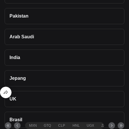
Pakistan
Arab Saudi
India
Jepang
UK
Brasil
MXN
GTQ
CLP
HNL
UGX
ZAR
TND