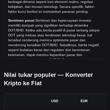
berbagai dimensi seperti tren ekonomi makro, regulasi
adalah .د.ب20.74. Masih harus dilihat apakah nilai 1
kebijakan, dan inovasi teknologi. Secara spesifik, faktor-
DOT/BHD akan melampaui nilai tertinggi saat ini.
faktor kunci berikut ini memainkan peranan penting:
Berapa tren harga di BHD?
Sentimen pasar:
Sentimen dan kepercayaan investor
Selama 7 hari terakhir, nilai tukar Polkadot (DOT) telah naik
memiliki dampak yang signifikan terhadap dinamika
sebesar 5.37%. Selama bulan terakhir, nilai tukar Polkadot
DOT/BHD. Ketika ada berita positif di pasar tentang adopsi
(DOT) telah turun sebesar 1.95% terhadap Dinar Bahrain
DOT yang meluas atau terobosan teknologi besar, hal
(BHD).
tersebut cenderung memicu optimisme pasar dan
mendorong kenaikan DOT/BHD. Sebaliknya, berita negatif,
seperti tindakan keras dari regulator dan kerentanan
keamanan, dapat memicu kepanikan pasar dan
menyebabkan penurunan DOT/BHD.
Lingkungan regulasi:
Kebijakan dan regulasi pemerintah
Nilai tukar populer — Konverter
seputar mata uang kripto memiliki dampak langsung pada
penerimaannya, yang pada gilirannya menentukan nilainya
Kripto ke Fiat
relatif terhadap mata uang tradisional seperti dolar AS.
Regulasi yang jelas dan mendukung dapat meningkatkan
kepercayaan investor terhadap mata uang kripto dan
menaikkan nilainya. Sebaliknya, kebijakan regulasi yang
USD
EUR
tidak jelas atau terlalu ketat dapat menghambat
perkembangan mata uang kripto dan menyebabkan nilainya