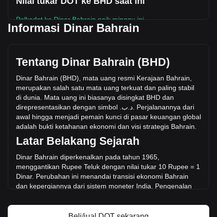
Nilai tukar DOT ke BHD saat ini
Polkadot ke Dinar Bahrain naik minggu ini.
Informasi Dinar Bahrain
Harga pasar Polkadot saat ini adalah .د.ب0.3047 per DOT,
dengan total kapitalisasi pasar sebesar .د.ب516,994,695.89
BHD berdasarkan suplai beredar sebanyak 1,696,943,600
Tentang Dinar Bahrain (BHD)
DOT. Volume perdagangan sebesar Polkadot telah berubah
-8.55% (.د.ب-2,190,551.25 BHD) dalam 24 jam terakhir.
Dinar Bahrain (BHD), mata uang resmi Kerajaan Bahrain,
Pada hari perdagangan terakhir, volume perdagangan DOT
merupakan salah satu mata uang terkuat dan paling stabil
adalah .د.ب25,620,482.49.
di dunia. Mata uang ini biasanya disingkat BHD dan
direpresentasikan dengan simbol .
ب
.
د
. Perjalanannya dari
awal hingga menjadi pemain kunci di
pasar keuangan global
Info lebih lanjut tentang Polkadot di Bitget
adalah bukti ketahanan ekonomi dan visi strategis Bahrain.
Latar Belakang Sejarah
Harga Polkadot
Prediksi harga Polkadot
Dinar Bahrain diperkenalkan pada tahun 1965,
Apa itu Polkadot (DOT)
menggantikan Rupee Teluk dengan nilai tukar 10 Rupee = 1
Kalkulator profit Polkadot
Dinar. Perubahan ini menandai transisi ekonomi Bah
rain
dan kepergiannya dari sistem moneter India. Pengenalan
Dinar bertepatan dengan kemunculan status Bahrain
sebagai pusat keuangan di Timur Tengah, menyiapkan
panggung untuk serangkaian perkembangan ekonomi yang
Beli/jual DOT sekarang