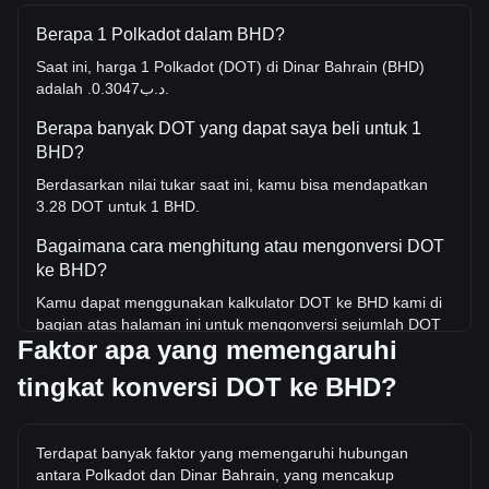
Berapa 1 Polkadot dalam BHD?
Saat ini, harga 1 Polkadot (DOT) di Dinar Bahrain (BHD)
adalah .د.ب0.3047.
Berapa banyak DOT yang dapat saya beli untuk 1
BHD?
Berdasarkan nilai tukar saat ini, kamu bisa mendapatkan
3.28 DOT untuk 1 BHD.
Bagaimana cara menghitung atau mengonversi DOT
ke BHD?
Kamu dapat menggunakan kalkulator DOT ke BHD kami di
bagian atas halaman ini untuk mengonversi sejumlah DOT
Faktor apa yang memengaruhi
ke BHD. Kami juga menyertakan tabel referensi cepat untuk
konversi yang paling populer. Misalnya, 5 BHD setara
tingkat konversi DOT ke BHD?
dengan 16.41 DOT, sedangkan 5 DOT akan berharga
sekitar 1.52BHD.
Berapa harga DOT/BHD tertinggi sepanjang sejarah?
Terdapat banyak faktor yang memengaruhi hubungan
antara Polkadot dan Dinar Bahrain, yang mencakup
Harga tertinggi sepanjang masa untuk 1 DOT di BHD