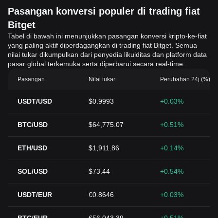
Pasangan konversi populer di trading fiat
Bitget
Tabel di bawah ini menunjukkan pasangan konversi kripto-ke-fiat
yang paling aktif diperdagangkan di trading fiat Bitget. Semua
nilai tukar dikumpulkan dari penyedia likuiditas dan platform data
pasar global terkemuka serta diperbarui secara real-time.
Pasangan
Nilai tukar
Perubahan 24j (%)
USDT/USD
$0.9993
+0.03%
BTC/USD
$64,775.07
+0.51%
ETH/USD
$1,911.86
+0.14%
SOL/USD
$73.44
+0.54%
USDT/EUR
€0.8646
+0.03%