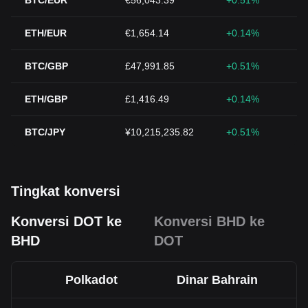
BTC/EUR
€56,043.39
+0.51%
ETH/EUR
€1,654.14
+0.14%
BTC/GBP
£47,991.85
+0.51%
ETH/GBP
£1,416.49
+0.14%
BTC/JPY
¥10,215,235.82
+0.51%
Tingkat konversi
Konversi DOT ke
Konversi BHD ke
BHD
DOT
Polkadot
Dinar Bahrain