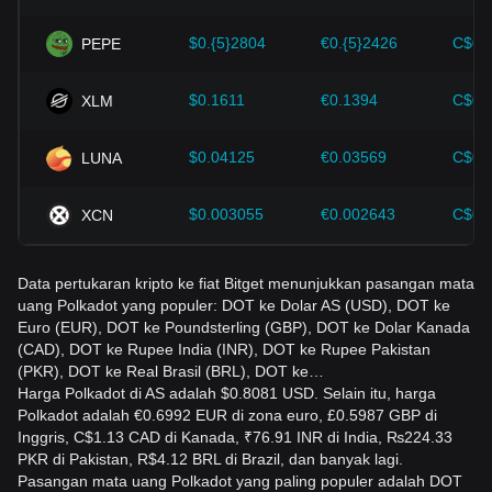
perubahan harga Polkadot di masa depan dan
menyesuaikan strategi investasi mereka di pasar yang terus
$0.{5}2804
€0.{5}2426
C$0.
PEPE
berkembang.
$0.1611
€0.1394
C$0.
XLM
$0.04125
€0.03569
C$0.
LUNA
$0.003055
€0.002643
C$0.
XCN
Data pertukaran kripto ke fiat Bitget menunjukkan pasangan mata
uang Polkadot yang populer: DOT ke Dolar AS (USD), DOT ke
Euro (EUR), DOT ke Poundsterling (GBP), DOT ke Dolar Kanada
(CAD), DOT ke Rupee India (INR), DOT ke Rupee Pakistan
(PKR), DOT ke Real Brasil (BRL), DOT ke…
Harga Polkadot di AS adalah $0.8081 USD. Selain itu, harga
Polkadot adalah €0.6992 EUR di zona euro, £0.5987 GBP di
Inggris, C$1.13 CAD di Kanada, ₹76.91 INR di India, ₨224.33
PKR di Pakistan, R$4.12 BRL di Brazil, dan banyak lagi.
Pasangan mata uang Polkadot yang paling populer adalah DOT