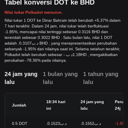
Tabel konversi DOT ke BHD
Nilai tukar Polkadot menurun.
Nilai tukar 1 DOT ke Dinar Bahrain telah berubah +5.37% dalam
7 hari terakhir. Dalam 24 jam, nilai tukar telah berfluktuasi
-1.85%, mencapai nilai tertinggi sebesar 0.3116 BHD dan
terendah sebesar 0.3022 BHD . Satu bulan lalu, nilai 1 DOT
adalah .د.ب0.3107 BHD , yang merepresentasikan perubahan
sebanyak -1.95% dari nilainya saat ini. Selama setahun terakhir,
Polkadot telah berubah sebesar
-
.د.ب
1.1
BHD
, mengakibatkan
perubahan -78.36% pada nilainya.
24 jam yang
1 bulan yang
1 tahun yang
lalu
lalu
lalu
18:34 hari
24 jam yang
Perub
Jumlah
ini
lalu
24j
0.5
DOT
.د.ب0.1523
.د.ب0.1552
-1.85%