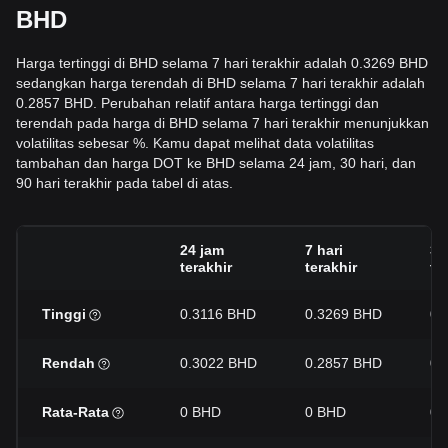
BHD
Harga tertinggi di BHD selama 7 hari terakhir adalah 0.3269 BHD
sedangkan harga terendah di BHD selama 7 hari terakhir adalah
0.2857 BHD. Perubahan relatif antara harga tertinggi dan
terendah pada harga di BHD selama 7 hari terakhir menunjukkan
volatilitas sebesar %. Kamu dapat melihat data volatilitas
tambahan dan harga DOT ke BHD selama 24 jam, 30 hari, dan
90 hari terakhir pada tabel di atas.
24 jam
7 hari
30
terakhir
terakhir
te
Tinggi
0.3116 BHD
0.3269 BHD
0.
Rendah
0.3022 BHD
0.2857 BHD
0.
Rata-Rata
0 BHD
0 BHD
0 