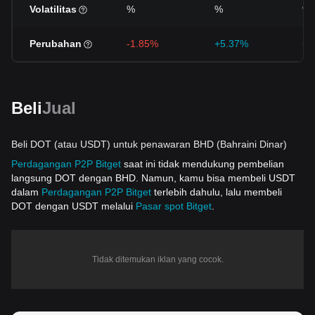
Volatilitas
%
%
%
Perubahan
-1.85%
+5.37%
-1
Beli
Jual
Beli DOT (atau USDT) untuk penawaran BHD (Bahraini Dinar)
Perdagangan P2P Bitget
saat ini tidak mendukung pembelian
langsung DOT dengan BHD. Namun, kamu bisa membeli USDT
dalam
Perdagangan P2P Bitget
terlebih dahulu, lalu membeli
DOT dengan USDT melalui
Pasar spot Bitget
.
Tidak ditemukan iklan yang cocok.