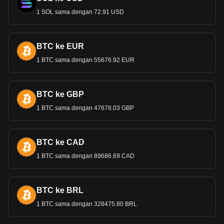
Kekuatan Dinar adalah cerminan dari stabilitas ekonomi
1 SOL sama dengan 72.91 USD
nega
ra dan kebijakan moneter yang efektif.
Data pertukaran kripto ke fiat Bitget menunjukkan
BTC ke EUR
bahwa pasangan perdagangan Polkadot yang paling
populer adalah DOT ke BHD, dengan kode Polkadot
1 BTC sama dengan 55676.92 EUR
adalah DOT. Gunakan kalkulator mata uang kripto
kami sekarang untuk melihat berapa banyak mata
uang kripto yang bisa kamu pertukarkan dengan
BTC ke GBP
BHD.
1 BTC sama dengan 47678.03 GBP
BTC ke CAD
1 BTC sama dengan 89686.69 CAD
BTC ke BRL
1 BTC sama dengan 328475.80 BRL