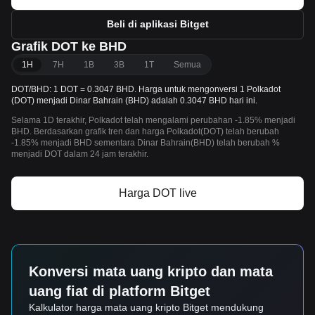
Beli di aplikasi Bitget
Grafik DOT ke BHD
1H
7H
1B
3B
1T
Semua
DOT/BHD: 1 DOT = 0.3047 BHD. Harga untuk mengonversi 1 Polkadot
(DOT) menjadi Dinar Bahrain (BHD) adalah 0.3047 BHD hari ini.
Selama 1D terakhir, Polkadot telah mengalami perubahan -1.85% menjadi
BHD. Berdasarkan grafik tren dan harga Polkadot(DOT) telah berubah
-1.85% menjadi BHD sementara Dinar Bahrain(BHD) telah berubah %
menjadi DOT dalam 24 jam terakhir.
Harga DOT live
Konversi mata uang kripto dan mata
uang fiat di platform Bitget
Kalkulator harga mata uang kripto Bitget mendukung