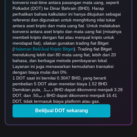
konversi real-time antara pasangan mata uang, seperti
Polkadot (DOT) ke Dinar Bahrain (BHD). Harap
perhatikan bahwa kalkulator ini hanya ditujukan sebagai
referensi dan digunakan untuk menghitung nilai tukar
antara aset kripto dan mata uang fiat. Untuk melakukan
konversi antara aset kripto dan mata uang fiat (misalnya
membeli kripto dengan fiat atau menjual kripto untuk
mendapat fiat), silakan gunakan trading fiat Bitget
(
Halaman Beli/Jual Kripto Bitget
). Trading fiat Bitget
mendukung lebih dari 80 mata uang fiat, lebih dari 20
bahasa, dan berbagai metode pembayaran lokal.
Layanan ini juga menawarkan kemudahan transaksi
dengan biaya mulai dari 0%.
1 DOT saat ini bernilai 0.3047 BHD, yang berarti
pembelian 5 DOT akan menelan biaya 1.52 BHD.
Demikian pula, .د.ب1 BHD dapat dikonversi menjadi 3.28
DOT, dan .د.ب50 BHD dapat dikonversi menjadi 16.41
DOT, tidak termasuk biaya platform atau gas.
Beli/jual DOT sekarang