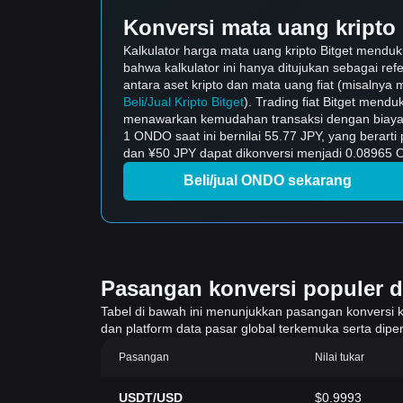
Konversi mata uang kripto 
Kalkulator harga mata uang kripto Bitget mendu
bahwa kalkulator ini hanya ditujukan sebagai ref
antara aset kripto dan mata uang fiat (misalnya m
Beli/Jual Kripto Bitget
). Trading fiat Bitget mend
menawarkan kemudahan transaksi dengan biaya 
1 ONDO saat ini bernilai 55.77 JPY, yang berar
dan ¥50 JPY dapat dikonversi menjadi 0.08965 O
Beli/jual ONDO sekarang
Pasangan konversi populer di 
Tabel di bawah ini menunjukkan pasangan konversi krip
dan platform data pasar global terkemuka serta diper
Pasangan
Nilai tukar
USDT/USD
$0.9993