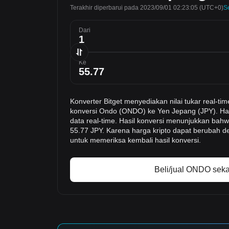
Terakhir diperbarui pada 2023/09/01 02:23:05
(UTC+0)
S
Dari
Ke
Konverter Bitget menyediakan nilai tukar real
konversi Ondo (ONDO) ke Yen Jepang (JPY). Has
data real-time. Hasil konversi menunjukkan bahw
55.77 JPY. Karena harga kripto dapat berubah d
untuk memeriksa kembali hasil konversi.
Beli/jual ONDO sek