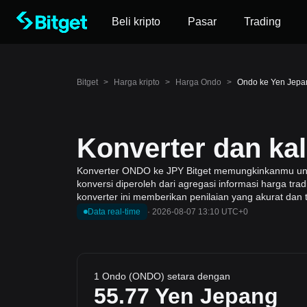
Beli kripto
Pasar
Trading
Bitget
>
Harga kripto
>
Harga Ondo
>
Ondo ke Yen Jepa
Konverter dan ka
Konverter ONDO ke JPY Bitget memungkinkanmu untuk
konversi diperoleh dari agregasi informasi harga tr
konverter ini memberikan penilaian yang akurat dan 
Data real-time
·
2026-08-07 13:10 UTC+0
1 Ondo (ONDO) setara dengan
55.77
Yen Jepang