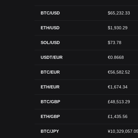
BTC/USD
$65,232.33
ETH/USD
$1,930.29
SOL/USD
$73.78
USDT/EUR
€0.8668
BTC/EUR
€56,582.52
ETH/EUR
€1,674.34
BTC/GBP
£48,513.29
ETH/GBP
£1,435.56
BTC/JPY
¥10,329,057.0