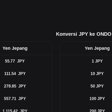
Konversi JPY ke ONDO
Yen Jepang
Yen Jepang
55.77
JPY
1
JPY
111.54
JPY
10
JPY
278.85
JPY
50
JPY
557.71
JPY
100
JPY
1,115.42
JPY
200
JPY