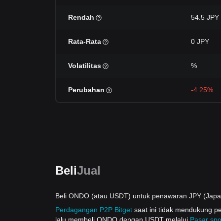
Rendah
54.5 JPY
Rata-Rata
0 JPY
Volatilitas
%
Perubahan
-4.25%
Beli
Jual
Beli ONDO (atau USDT) untuk penawaran JPY (Japa
Perdagangan P2P Bitget
saat ini tidak mendukung
lalu membeli ONDO dengan USDT melalui
Pasar spo