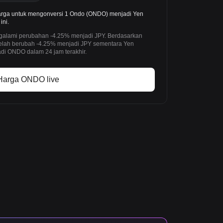
rga untuk mengonversi 1 Ondo (ONDO) menjadi Yen
ini.
ngalami perubahan -4.25% menjadi JPY. Berdasarkan
telah berubah -4.25% menjadi JPY sementara Yen
di ONDO dalam 24 jam terakhir.
Harga ONDO live