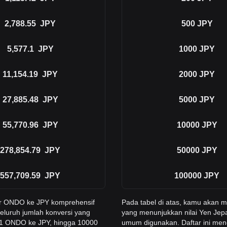
2,788.55
JPY
500
JPY
5,577.1
JPY
1000
JPY
11,154.19
JPY
2000
JPY
27,885.48
JPY
5000
JPY
55,770.96
JPY
10000
JPY
278,854.79
JPY
50000
JPY
557,709.59
JPY
100000
JPY
er ONDO ke JPY komprehensif
Pada tabel di atas, kamu akan
eluruh jumlah konversi yang
yang menunjukkan nilai Yen Jep
i 1 ONDO ke JPY, hingga 10000
umum digunakan. Daftar ini men