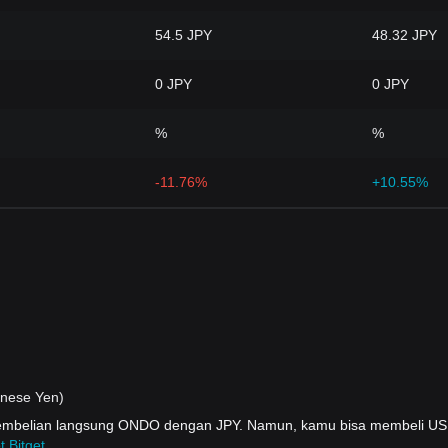
54.5 JPY
48.32 JPY
0 JPY
0 JPY
%
%
-11.76%
+10.55%
nese Yen)
 pembelian langsung ONDO dengan JPY. Namun, kamu bisa membeli 
t Bitget
.