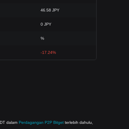
46.58 JPY
0 JPY
%
-17.24%
USDT dalam
Perdagangan P2P Bitget
terlebih dahulu,