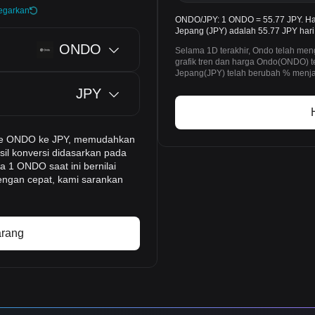
egarkan
ONDO/JPY: 1 ONDO = 55.77 JPY. Ha
Jepang (JPY) adalah 55.77 JPY hari 
ONDO
Selama 1D terakhir, Ondo telah me
grafik tren dan harga Ondo(ONDO) 
Jepang(JPY) telah berubah % menja
JPY
-time ONDO ke JPY, memudahkan
il konversi didasarkan pada
a 1 ONDO saat ini bernilai
engan cepat, kami sarankan
arang