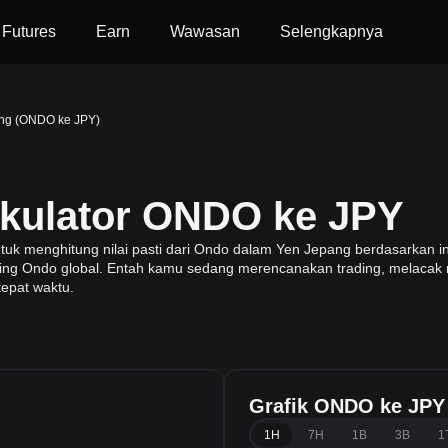
Futures
Earn
Wawasan
Selengkapnya
ng (ONDO ke JPY)
lkulator ONDO ke JPY
 menghitung nilai pasti dari Ondo dalam Yen Jepang berdasarkan ind
ading Ondo global. Entah kamu sedang merencanakan trading, melacak n
tepat waktu.
Grafik ONDO ke JPY
1H
7H
1B
3B
1