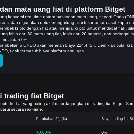
dan mata uang fiat di platform Bitget
kung konversi real-time antara pasangan mata uang, seperti Ondo (OND
erensi dan digunakan untuk menghitung nilai tukar antara aset kripto 
embeli kripto dengan fiat atau menjual kripto untuk mendapat fiat), sila
ukung lebih dari 80 mata uang fiat, lebih dari 20 bahasa, dan berbagai
mulai dari 0%.
ti pembelian 5 ONDO akan menelan biaya 214.4 ISK. Demikian pula, kr
DO, tidak termasuk biaya platform atau gas.
trading fiat Bitget
to-ke-fiat yang paling aktif diperdagangkan di trading fiat Bitget. Sem
barui secara real-time.
Perubahan 24j (%)
Biaya trading fiat Bi
+0.03%
0%