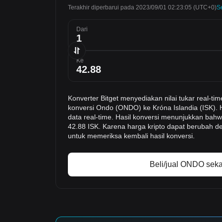
Terakhir diperbarui pada 2023/09/01 02:23:05
(UTC+0)
S
Dari
Ke
Konverter Bitget menyediakan nilai tukar real
konversi Ondo (ONDO) ke Króna Islandia (ISK). 
data real-time. Hasil konversi menunjukkan bahw
42.88 ISK. Karena harga kripto dapat berubah d
untuk memeriksa kembali hasil konversi.
Beli/jual ONDO sek