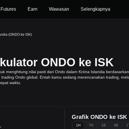
Futures
Earn
Wawasan
Selengkapnya
andia (ONDO ke ISK)
lkulator ONDO ke ISK
 menghitung nilai pasti dari Ondo dalam Króna Islandia berdasarkan 
ga trading Ondo global. Entah kamu sedang merencanakan trading, mela
tepat waktu.
Grafik ONDO ke ISK
a
1H
7H
1B
3B
1