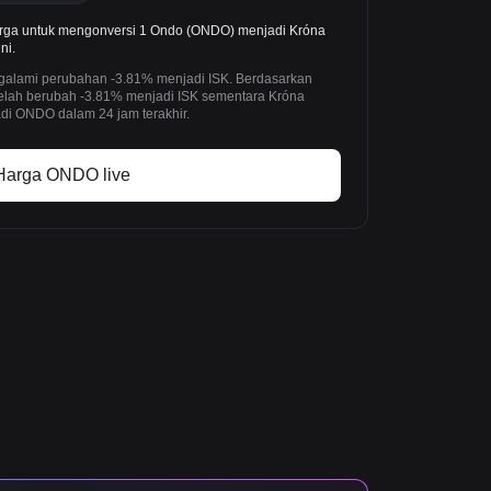
rga untuk mengonversi 1 Ondo (ONDO) menjadi Króna
ni.
ngalami perubahan -3.81% menjadi ISK. Berdasarkan
telah berubah -3.81% menjadi ISK sementara Króna
adi ONDO dalam 24 jam terakhir.
Harga ONDO live