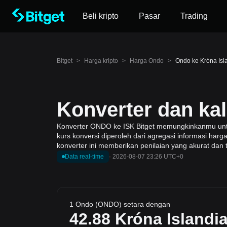
Beli kripto
Pasar
Trading
Bitget
>
Harga kripto
>
Harga Ondo
>
Ondo ke Króna Isl
Konverter dan ka
Konverter ONDO ke ISK Bitget memungkinkanmu untuk
kurs konversi diperoleh dari agregasi informasi har
konverter ini memberikan penilaian yang akurat dan 
Data real-time
·
2026-08-07 23:26 UTC+0
1 Ondo (ONDO) setara dengan
42.88
Króna Islandi