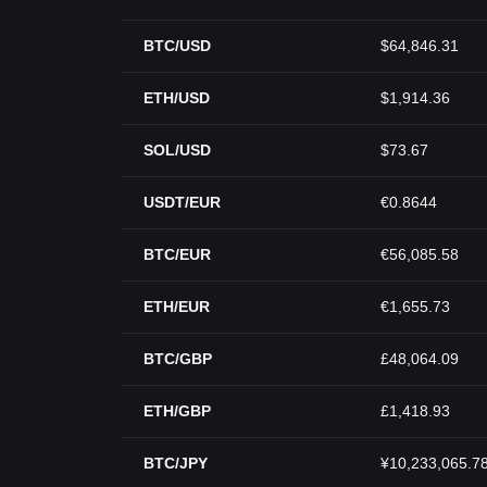
BTC/USD
$64,846.31
ETH/USD
$1,914.36
SOL/USD
$73.67
USDT/EUR
€0.8644
BTC/EUR
€56,085.58
ETH/EUR
€1,655.73
BTC/GBP
£48,064.09
ETH/GBP
£1,418.93
BTC/JPY
¥10,233,065.7