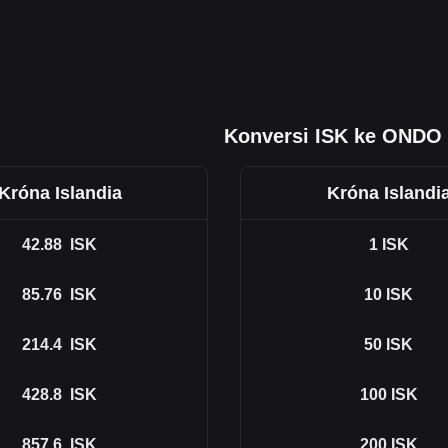
Konversi ISK ke ONDO
Króna Islandia
Króna Islandi
42.88
ISK
1
ISK
85.76
ISK
10
ISK
214.4
ISK
50
ISK
428.8
ISK
100
ISK
857.6
ISK
200
ISK