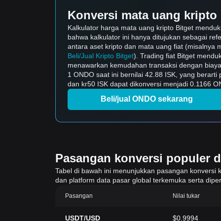
Konversi mata uang kripto 
Kalkulator harga mata uang kripto Bitget mendu
bahwa kalkulator ini hanya ditujukan sebagai ref
antara aset kripto dan mata uang fiat (misalnya m
Beli/Jual Kripto Bitget
). Trading fiat Bitget mend
menawarkan kemudahan transaksi dengan biaya 
1 ONDO saat ini bernilai 42.88 ISK, yang berar
dan kr50 ISK dapat dikonversi menjadi 0.1166 ON
Beli/jual ONDO sekarang
Pasangan konversi populer di 
Tabel di bawah ini menunjukkan pasangan konversi krip
dan platform data pasar global terkemuka serta diper
Pasangan
Nilai tukar
USDT/USD
$0.9994