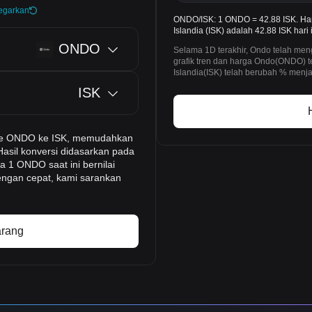
egarkan
ONDO/ISK: 1 ONDO = 42.88 ISK. Ha
Islandia (ISK) adalah 42.88 ISK hari i
ONDO
Selama 1D terakhir, Ondo telah me
grafik tren dan harga Ondo(ONDO) 
Islandia(ISK) telah berubah % menj
ISK
-time ONDO ke ISK, memudahkan
Hasil konversi didasarkan pada
a 1 ONDO saat ini bernilai
engan cepat, kami sarankan
arang