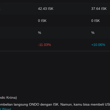
K
42.43 ISK
37.64 ISK
0 ISK
0 ISK
%
%
-11.03%
+10.06%
ndic Króna)
 pembelian langsung ONDO dengan ISK. Namun, kamu bisa membeli U
t Bitget
.