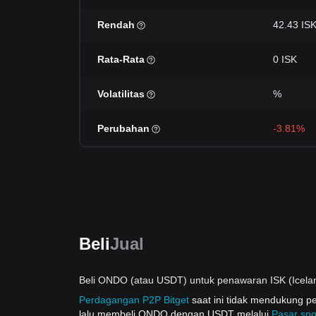
Rendah
42.43 IS
Rata-Rata
0 ISK
Volatilitas
%
Perubahan
-3.81%
Beli
Jual
Beli ONDO (atau USDT) untuk penawaran ISK (Icela
Perdagangan P2P Bitget
saat ini tidak mendukung
lalu membeli ONDO dengan USDT melalui
Pasar spo