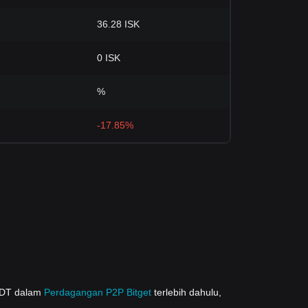
36.28 ISK
0 ISK
%
-17.85%
SDT dalam
Perdagangan P2P Bitget
terlebih dahulu,