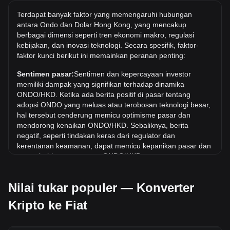
Berapa harga ONDO/HKD tertinggi sepanjang
Terdapat banyak faktor yang memengaruhi hubungan
sejarah?
antara Ondo dan Dolar Hong Kong, yang mencakup
berbagai dimensi seperti tren ekonomi makro, regulasi
Harga tertinggi sepanjang masa untuk 1 ONDO di HKD
kebijakan, dan inovasi teknologi. Secara spesifik, faktor-
adalah HK$16.8. Masih harus dilihat apakah nilai 1
faktor kunci berikut ini memainkan peranan penting:
ONDO/HKD akan melampaui nilai tertinggi saat ini.
Sentimen pasar:
Sentimen dan kepercayaan investor
Berapa tren harga di HKD?
memiliki dampak yang signifikan terhadap dinamika
Selama 7 hari terakhir, nilai tukar Ondo (ONDO) telah turun
ONDO/HKD. Ketika ada berita positif di pasar tentang
sebesar 7.68%. Selama bulan terakhir, nilai tukar Ondo
adopsi ONDO yang meluas atau terobosan teknologi besar,
(ONDO) telah naik sebesar 12.04% terhadap Dolar Hong
hal tersebut cenderung memicu optimisme pasar dan
Kong (HKD).
mendorong kenaikan ONDO/HKD. Sebaliknya, berita
negatif, seperti tindakan keras dari regulator dan
kerentanan keamanan, dapat memicu kepanikan pasar dan
menyebabkan penurunan ONDO/HKD.
Lingkungan regulasi:
Kebijakan dan regulasi pemerintah
Nilai tukar populer — Konverter
seputar mata uang kripto memiliki dampak langsung pada
penerimaannya, yang pada gilirannya menentukan nilainya
Kripto ke Fiat
relatif terhadap mata uang tradisional seperti dolar AS.
Regulasi yang jelas dan mendukung dapat meningkatkan
kepercayaan investor terhadap mata uang kripto dan