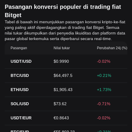
Pasangan konversi populer di trading fiat
Bitget
Tabel di bawah ini menunjukkan pasangan konversi kripto-ke-fiat
yang paling aktif diperdagangkan di trading fiat Bitget. Semua
nilai tukar dikumpulkan dari penyedia likuiditas dan platform data
pasar global terkemuka serta diperbarui secara real-time.
Pasangan
Nilai tukar
Perubahan 24j (%)
USDT/USD
$0.9990
-0.02%
BTC/USD
$64,497.5
+0.21%
ETH/USD
$1,905.43
+1.73%
SOL/USD
$73.62
-0.71%
USDT/EUR
€0.8643
-0.02%