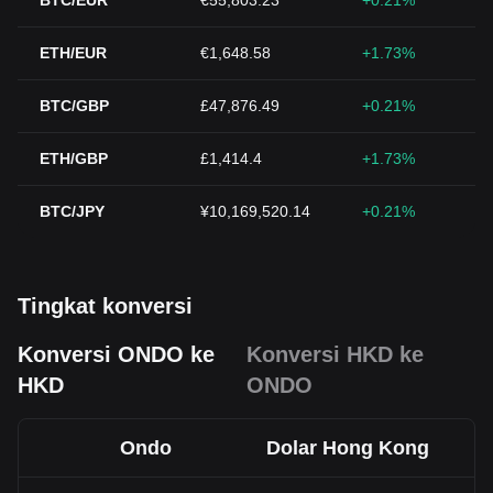
BTC/EUR
€55,803.23
+0.21%
ETH/EUR
€1,648.58
+1.73%
BTC/GBP
£47,876.49
+0.21%
ETH/GBP
£1,414.4
+1.73%
BTC/JPY
¥10,169,520.14
+0.21%
Tingkat konversi
Konversi ONDO ke
Konversi HKD ke
HKD
ONDO
Ondo
Dolar Hong Kong