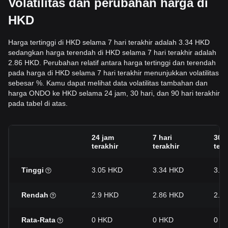
Volatilitas dan perubahan harga di
HKD
Harga tertinggi di HKD selama 7 hari terakhir adalah 3.34 HKD
sedangkan harga terendah di HKD selama 7 hari terakhir adalah
2.86 HKD. Perubahan relatif antara harga tertinggi dan terendah
pada harga di HKD selama 7 hari terakhir menunjukkan volatilitas
sebesar %. Kamu dapat melihat data volatilitas tambahan dan
harga ONDO ke HKD selama 24 jam, 30 hari, dan 90 hari terakhir
pada tabel di atas.
24 jam
7 hari
30 h
terakhir
terakhir
tera
Tinggi
3.05 HKD
3.34 HKD
3.3
Rendah
2.9 HKD
2.86 HKD
2.3
Rata-Rata
0 HKD
0 HKD
0 H