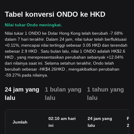
Tabel konversi ONDO ke HKD
Nilai tukar Ondo meningkat.
Nilai tukar 1 ONDO ke Dolar Hong Kong telah berubah -7.68%
dalam 7 hari terakhir. Dalam 24 jam, nilai tukar telah berfluktuasi
+0.11%, mencapai nilai tertinggi sebesar 3.05 HKD dan terendah
sebesar 2.9 HKD . Satu bulan lalu, nilai 1 ONDO adalah HK$2.6
HKD , yang merepresentasikan perubahan sebanyak +12.04%
dari nilainya saat ini. Selama setahun terakhir, Ondo telah
berubah sebesar
-
HK$
4.26
HKD
, mengakibatkan perubahan
-59.27% pada nilainya.
24 jam yang
1 bulan yang
1 tahun yang
lalu
lalu
lalu
02:10 am hari
24 jam yang
Pe
Jumlah
ini
lalu
24j