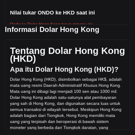
Nilai tukar ONDO ke HKD saat ini
Ondo ke Dolar Hong Kong turun minggu ini.
Informasi Dolar Hong Kong
Harga pasar Ondo saat ini adalah HK$2.91 per ONDO,
dengan total kapitalisasi pasar sebesar
HK$14,186,136,202.56 HKD berdasarkan suplai beredar
Tentang Dolar Hong Kong
sebanyak 4,869,330,400 ONDO. Volume perdagangan
(HKD)
sebesar Ondo telah berubah -13.02% (HK$-110,780,574.34
HKD) dalam 24 jam terakhir. Pada hari perdagangan
Apa itu Dolar Hong Kong (HKD)?
terakhir, volume perdagangan ONDO adalah
HK$850,594,478.95.
Dolar Hong Kong (HKD), disimbolkan sebagai HK$, adalah
mata uang resmi Daerah Administratif Khusus Hong Kong.
Mata uang ini dibagi lagi menjadi 100 sen atau 1000 mil.
Info lebih lanjut tentang Ondo di Bitget
Dolar Hong Kong adalah satu-satunya alat pembayaran
yang sah di Hong Kong, dan digunakan
secara luas untuk
Harga Ondo
semua transaksi di wilayah tersebut. Meskipun Hong Kong
Prediksi harga Ondo
adalah bagian dari Tiongkok, Hong Kong memiliki mata
Apa itu Ondo (ONDO)
uang yang terpisah dan beroperasi di bawah sistem
Kalkulator profit Ondo
moneter yang berbeda dari Tiongkok daratan, yang
menggunakan Yuan Tiongkok (CNY
).