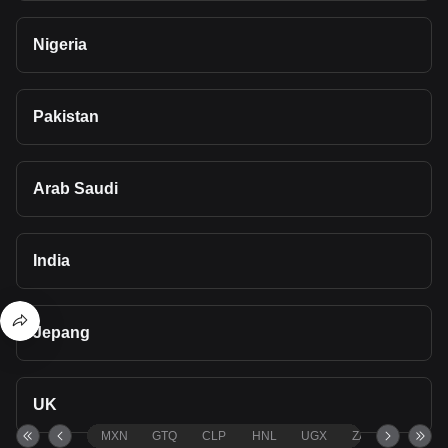
Nigeria
Pakistan
Arab Saudi
India
Jepang
UK
MXN
GTQ
CLP
HNL
UGX
ZAR
TND