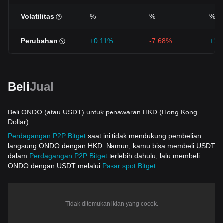
Volatilitas
%
%
%
Perubahan
+0.11%
-7.68%
+12
Beli
Jual
Beli ONDO (atau USDT) untuk penawaran HKD (Hong Kong
Dollar)
Perdagangan P2P Bitget
saat ini tidak mendukung pembelian
langsung ONDO dengan HKD. Namun, kamu bisa membeli USDT
dalam
Perdagangan P2P Bitget
terlebih dahulu, lalu membeli
ONDO dengan USDT melalui
Pasar spot Bitget
.
Tidak ditemukan iklan yang cocok.