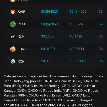
Investor harus memahami dinamika ini agar tidak salah
$0.{5}4826
€0.{5}4175
C$0.
SHIB
mengambil keputusan. Setelah mempertimbangkan faktor-
faktor ini, investor juga harus memantau dengan cermat
perubahan harga Ondo di masa depan dan menyesuaikan
$0.{5}2869
€0.{5}2482
C$0.
PEPE
strategi investasi mereka di pasar yang terus berkembang.
$0.1637
€0.1416
C$0.
XLM
$0.04097
€0.03544
C$0.
LUNA
$0.003082
€0.002667
C$0.
XCN
Data pertukaran kripto ke fiat Bitget menunjukkan pasangan mata
uang Ondo yang populer: ONDO ke Dolar AS (USD), ONDO ke
Euro (EUR), ONDO ke Poundsterling (GBP), ONDO ke Dolar
Kanada (CAD), ONDO ke Rupee India (INR), ONDO ke Rupee
Pakistan (PKR), ONDO ke Real Brasil (BRL), ONDO ke…
Harga Ondo di AS adalah $0.3714 USD. Selain itu, harga Ondo
adalah €0.3214 EUR di zona euro, £0.2757 GBP di Inggris,