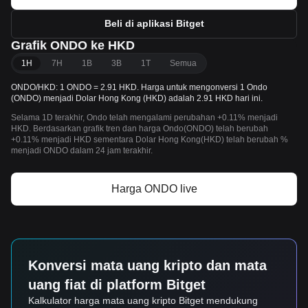
Beli di aplikasi Bitget
Grafik ONDO ke HKD
1H
7H
1B
3B
1T
Semua
ONDO/HKD: 1 ONDO = 2.91 HKD. Harga untuk mengonversi 1 Ondo
(ONDO) menjadi Dolar Hong Kong (HKD) adalah 2.91 HKD hari ini.
Selama 1D terakhir, Ondo telah mengalami perubahan +0.11% menjadi
HKD. Berdasarkan grafik tren dan harga Ondo(ONDO) telah berubah
+0.11% menjadi HKD sementara Dolar Hong Kong(HKD) telah berubah %
menjadi ONDO dalam 24 jam terakhir.
Harga ONDO live
Konversi mata uang kripto dan mata
uang fiat di platform Bitget
Kalkulator harga mata uang kripto Bitget mendukung