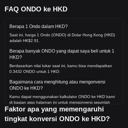
FAQ ONDO ke HKD
Berapa 1 Ondo dalam HKD?
Saat ini, harga 1 Ondo (ONDO) di Dolar Hong Kong (HKD)
adalah HK$2.91.
Berapa banyak ONDO yang dapat saya beli untuk 1
HKD?
Berdasarkan nilai tukar saat ini, kamu bisa mendapatkan
0.3432 ONDO untuk 1 HKD.
Bagaimana cara menghitung atau mengonversi
ONDO ke HKD?
Kamu dapat menggunakan kalkulator ONDO ke HKD kami
di bagian atas halaman ini untuk mengonversi sejumlah
Faktor apa yang memengaruhi
ONDO ke HKD. Kami juga menyertakan tabel referensi
cepat untuk konversi yang paling populer. Misalnya, 5 HKD
tingkat konversi ONDO ke HKD?
setara dengan 1.72 ONDO, sedangkan 5 ONDO akan
berharga sekitar 14.57HKD.