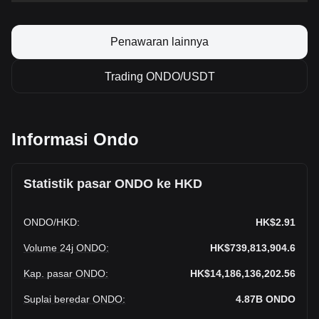
Penawaran lainnya
Trading ONDO/USDT
Informasi Ondo
Statistik pasar ONDO ke HKD
ONDO
/
HKD
:
HK$2.91
Volume 24j ONDO
:
HK$739,813,904.6
Kap. pasar ONDO
:
HK$14,186,136,202.56
Suplai beredar ONDO
:
4.87B
ONDO