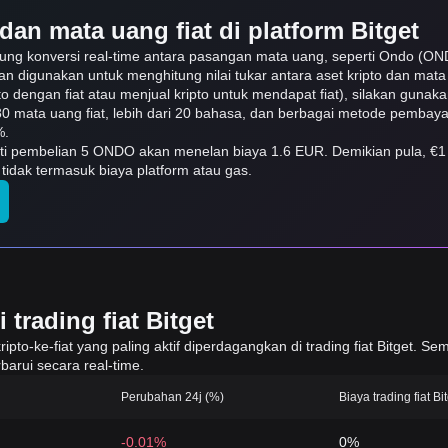
dan mata uang fiat di platform Bitget
kung konversi real-time antara pasangan mata uang, seperti Ondo (O
 dan digunakan untuk menghitung nilai tukar antara aset kripto dan mat
o dengan fiat atau menjual kripto untuk mendapat fiat), silakan gunakan 
i 80 mata uang fiat, lebih dari 20 bahasa, dan berbagai metode pembay
%.
arti pembelian 5 ONDO akan menelan biaya 1.6 EUR. Demikian pula, €
idak termasuk biaya platform atau gas.
trading fiat Bitget
to-ke-fiat yang paling aktif diperdagangkan di trading fiat Bitget. Sem
barui secara real-time.
Perubahan 24j (%)
Biaya trading fiat Bi
-0.01%
0%