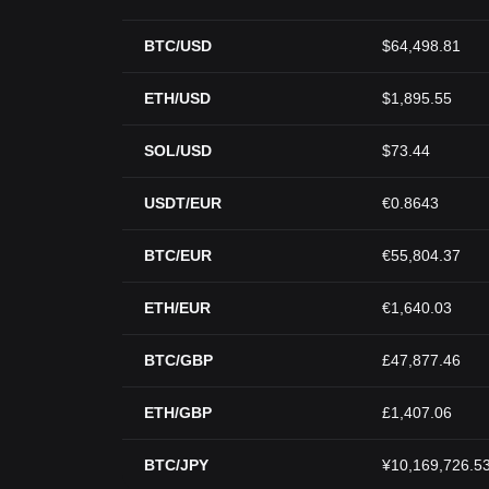
BTC/USD
$64,498.81
ETH/USD
$1,895.55
SOL/USD
$73.44
USDT/EUR
€0.8643
BTC/EUR
€55,804.37
ETH/EUR
€1,640.03
BTC/GBP
£47,877.46
ETH/GBP
£1,407.06
BTC/JPY
¥10,169,726.5