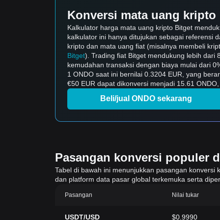
Konversi mata uang kripto 
Kalkulator harga mata uang kripto Bitget mendu
kalkulator ini hanya ditujukan sebagai referensi
kripto dan mata uang fiat (misalnya membeli kript
Bitget
). Trading fiat Bitget mendukung lebih dar
kemudahan transaksi dengan biaya mulai dari 0
1 ONDO saat ini bernilai 0.3204 EUR, yang ber
€50 EUR dapat dikonversi menjadi 15.61 ONDO, t
Beli/jual ONDO sekarang
Pasangan konversi populer di 
Tabel di bawah ini menunjukkan pasangan konversi krip
dan platform data pasar global terkemuka serta diper
Pasangan
Nilai tukar
USDT/USD
$0.9990