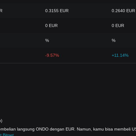
UR
0.3155 EUR
0.2640 EUR
0 EUR
0 EUR
%
%
-9.57%
+11.14%
o)
 pembelian langsung ONDO dengan EUR. Namun, kamu bisa membeli 
t Bitget
.