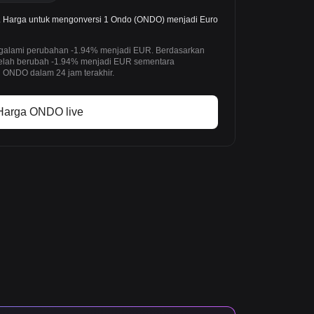
Harga untuk mengonversi 1 Ondo (ONDO) menjadi Euro
ngalami perubahan -1.94% menjadi EUR. Berdasarkan
telah berubah -1.94% menjadi EUR sementara
 ONDO dalam 24 jam terakhir.
Harga ONDO live