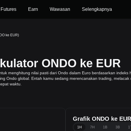
Futures
Earn
Wawasan
Selengkapnya
NDO ke EUR)
lkulator ONDO ke EUR
 menghitung nilai pasti dari Ondo dalam Euro berdasarkan indeks ha
ading Ondo global. Entah kamu sedang merencanakan trading, melacak n
tepat waktu.
Grafik ONDO ke EU
1H
7H
1B
3B
1