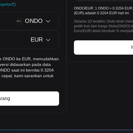
egarkan
ONDO/EUR: 1 ONDO = 0.3204 EUR. 
(EUR) adalah 0.3204 EUR hari ini.
ONDO
Selama 1D terakhir, Ondo telah me
grafik tren dan harga Ondo(ONDO) 
Euro(EUR) telah berubah % menjadi
EUR
-time ONDO ke EUR, memudahkan
versi didasarkan pada data
NDO saat ini bernilai 0.3204
 cepat, kami sarankan untuk
arang