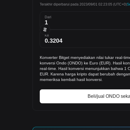
Terakhir diperbarui pada 2023/09/01 02:23:05
(UTC+0)
S
Dari
Ke
Konverter Bitget menyediakan nilai tukar real
konversi Ondo (ONDO) ke Euro (EUR). Hasil kon
real-time. Hasil konversi menunjukkan bahwa 1 O
EUR. Karena harga kripto dapat berubah dengan
memeriksa kembali hasil konversi.
Beli/jual ONDO sek