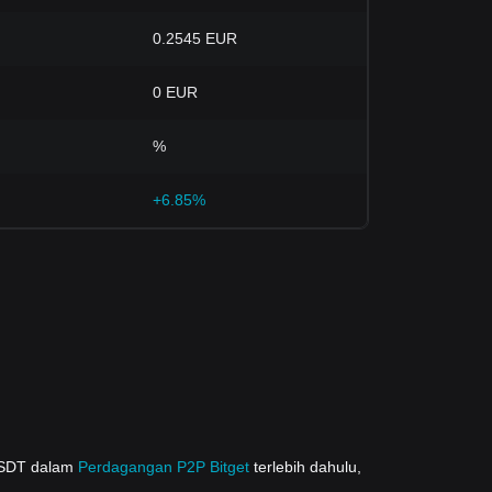
0.2545 EUR
0 EUR
%
+6.85%
USDT dalam
Perdagangan P2P Bitget
terlebih dahulu,