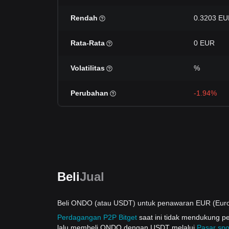
Rendah
0.3203 E
Rata-Rata
0 EUR
Volatilitas
%
Perubahan
-1.94%
Beli
Jual
Beli ONDO (atau USDT) untuk penawaran EUR (Eur
Perdagangan P2P Bitget
saat ini tidak mendukung
lalu membeli ONDO dengan USDT melalui
Pasar spo