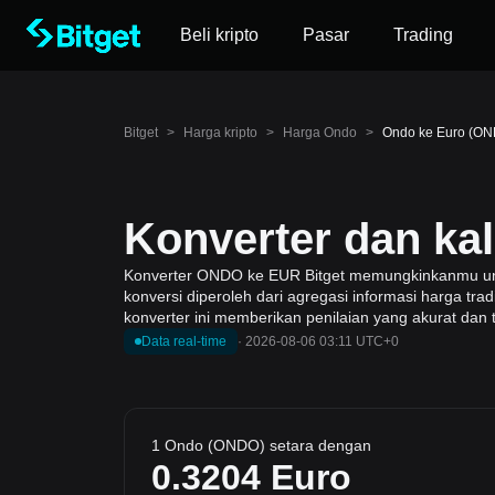
Beli kripto
Pasar
Trading
Bitget
>
Harga kripto
>
Harga Ondo
>
Ondo ke Euro (O
Konverter dan ka
Konverter ONDO ke EUR Bitget memungkinkanmu untuk
konversi diperoleh dari agregasi informasi harga tr
konverter ini memberikan penilaian yang akurat dan 
Data real-time
·
2026-08-06 03:11 UTC+0
1 Ondo (ONDO) setara dengan
0.3204
Euro