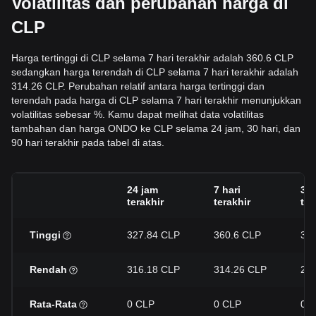
Volatilitas dan perubahan harga di
CLP
Harga tertinggi di CLP selama 7 hari terakhir adalah 360.6 CLP
sedangkan harga terendah di CLP selama 7 hari terakhir adalah
314.26 CLP. Perubahan relatif antara harga tertinggi dan
terendah pada harga di CLP selama 7 hari terakhir menunjukkan
volatilitas sebesar %. Kamu dapat melihat data volatilitas
tambahan dan harga ONDO ke CLP selama 24 jam, 30 hari, dan
90 hari terakhir pada tabel di atas.
24 jam
7 hari
30 
terakhir
terakhir
ter
Tinggi
327.84 CLP
360.6 CLP
38
Rendah
316.18 CLP
314.26 CLP
27
Rata-Rata
0 CLP
0 CLP
0 