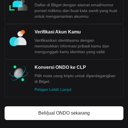
dan perm
intaan relatif terhadap mata uang lainnya. Artinya,
Daftar di Bitget dengan alamat email/nomor
nilai CLP dapat berfluktuasi terhadap USD berdasarkan
ponsel milikmu dan buat kata sandi yang kuat
kondisi pasar, faktor ekonomi, dan keputusan kebijakan
untuk mengamankan akunmu.
moneter yang dibuat oleh Bank Sentral Chili.
Data pertukaran kripto ke fiat Bitget menunjukkan
Verifikasi Akun Kamu
bahwa pasangan perdagangan Ondo yang paling
Verifikasikan identitasmu dengan
populer adalah ONDO ke CLP, dengan kode Ondo
memasukkan informasi pribadi kamu dan
adalah ONDO. Gunakan kalkulator mata uang kripto
mengunggah kartu identitas yang valid.
kami sekarang untuk melihat berapa banyak mata
uang kripto yang bisa kamu pertukarkan dengan CLP.
Konversi ONDO ke CLP
Pilih mata uang kripto untuk diperdagangkan
di Bitget.
Pelajari Lebih Lanjut
Beli/jual ONDO sekarang