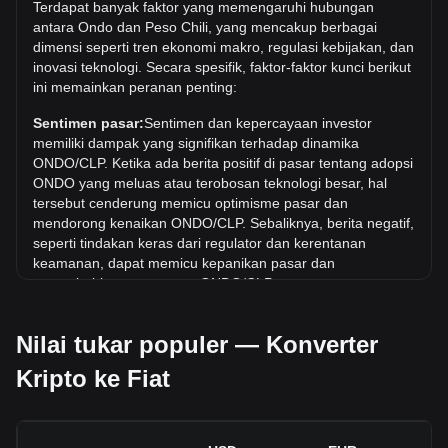
Berapa harga ONDO/CLP tertinggi sepanjang
Terdapat banyak faktor yang memengaruhi hubungan
sejarah?
antara Ondo dan Peso Chili, yang mencakup berbagai
dimensi seperti tren ekonomi makro, regulasi kebijakan, dan
Harga tertinggi sepanjang masa untuk 1 ONDO di CLP
inovasi teknologi. Secara spesifik, faktor-faktor kunci berikut
adalah CLP$1,956.2. Masih harus dilihat apakah nilai 1
ini memainkan peranan penting:
ONDO/CLP akan melampaui nilai tertinggi saat ini.
Sentimen pasar:
Sentimen dan kepercayaan investor
Berapa tren harga di CLP?
memiliki dampak yang signifikan terhadap dinamika
Selama 7 hari terakhir, nilai tukar Ondo (ONDO) telah turun
ONDO/CLP. Ketika ada berita positif di pasar tentang adopsi
sebesar 10.51%. Selama bulan terakhir, nilai tukar Ondo
ONDO yang meluas atau terobosan teknologi besar, hal
(ONDO) telah naik sebesar 8.14% terhadap Peso Chili
tersebut cenderung memicu optimisme pasar dan
(CLP).
mendorong kenaikan ONDO/CLP. Sebaliknya, berita negatif,
seperti tindakan keras dari regulator dan kerentanan
keamanan, dapat memicu kepanikan pasar dan
menyebabkan penurunan ONDO/CLP.
Lingkungan regulasi:
Kebijakan dan regulasi pemerintah
Nilai tukar populer — Konverter
seputar mata uang kripto memiliki dampak langsung pada
penerimaannya, yang pada gilirannya menentukan nilainya
Kripto ke Fiat
relatif terhadap mata uang tradisional seperti dolar AS.
Regulasi yang jelas dan mendukung dapat meningkatkan
kepercayaan investor terhadap mata uang kripto dan
menaikkan nilainya. Sebaliknya, kebijakan regulasi yang