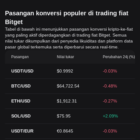
Pasangan konversi populer di trading fiat
Bitget
Tabel di bawah ini menunjukkan pasangan konversi kripto-ke-fiat
yang paling aktif diperdagangkan di trading fiat Bitget. Semua
nilai tukar dikumpulkan dari penyedia likuiditas dan platform data
pasar global terkemuka serta diperbarui secara real-time.
Pasangan
Nilai tukar
Perubahan 24j (%)
USDT/USD
$0.9992
-0.03%
BTC/USD
$64,722.54
-0.48%
ETH/USD
$1,912.31
-0.27%
SOL/USD
$75.95
+2.09%
USDT/EUR
€0.8645
-0.03%