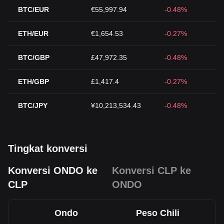
BTC/EUR
€55,997.94
-0.48%
ETH/EUR
€1,654.53
-0.27%
BTC/GBP
£47,972.35
-0.48%
ETH/GBP
£1,417.4
-0.27%
BTC/JPY
¥10,213,534.43
-0.48%
Tingkat konversi
Konversi ONDO ke
Konversi CLP ke
CLP
ONDO
Ondo
Peso Chili