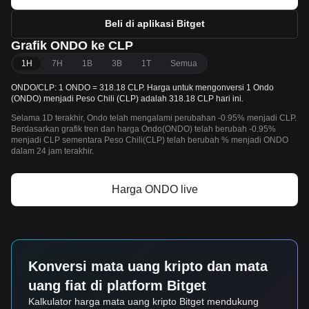
Beli di aplikasi Bitget
Grafik ONDO ke CLP
1H
7H
1B
3B
1T
Semua
ONDO/CLP: 1 ONDO = 318.18 CLP. Harga untuk mengonversi 1 Ondo
(ONDO) menjadi Peso Chili (CLP) adalah 318.18 CLP hari ini.
Selama 1D terakhir, Ondo telah mengalami perubahan -0.95% menjadi CLP.
Berdasarkan grafik tren dan harga Ondo(ONDO) telah berubah -0.95%
menjadi CLP sementara Peso Chili(CLP) telah berubah % menjadi ONDO
dalam 24 jam terakhir.
Harga ONDO live
Konversi mata uang kripto dan mata
uang fiat di platform Bitget
Kalkulator harga mata uang kripto Bitget mendukung