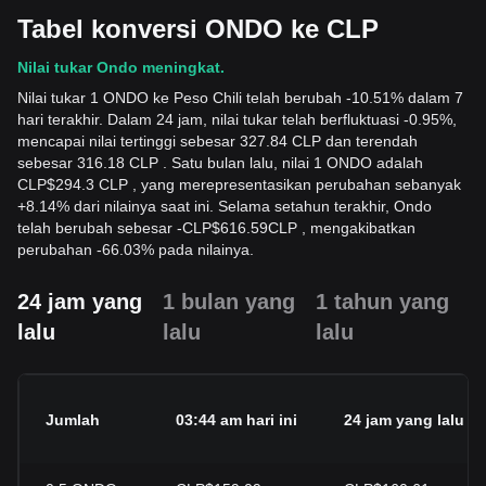
Tabel konversi ONDO ke CLP
Nilai tukar Ondo meningkat.
Nilai tukar 1 ONDO ke Peso Chili telah berubah -10.51% dalam 7
hari terakhir. Dalam 24 jam, nilai tukar telah berfluktuasi -0.95%,
mencapai nilai tertinggi sebesar 327.84 CLP dan terendah
sebesar 316.18 CLP . Satu bulan lalu, nilai 1 ONDO adalah
CLP$294.3 CLP , yang merepresentasikan perubahan sebanyak
+8.14% dari nilainya saat ini. Selama setahun terakhir, Ondo
telah berubah sebesar
-
CLP$
616.59
CLP
, mengakibatkan
perubahan -66.03% pada nilainya.
24 jam yang
1 bulan yang
1 tahun yang
lalu
lalu
lalu
Jumlah
03:44 am hari ini
24 jam yang lalu