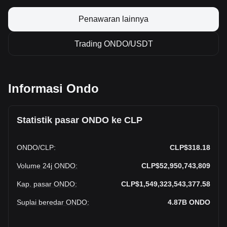
Penawaran lainnya
Trading ONDO/USDT
Informasi Ondo
Statistik pasar ONDO ke CLP
ONDO
/
CLP
:
CLP$318.18
Volume 24j ONDO
:
CLP$52,950,743,809
Kap. pasar ONDO
:
CLP$1,549,323,543,377.58
Suplai beredar ONDO
:
4.87B
ONDO