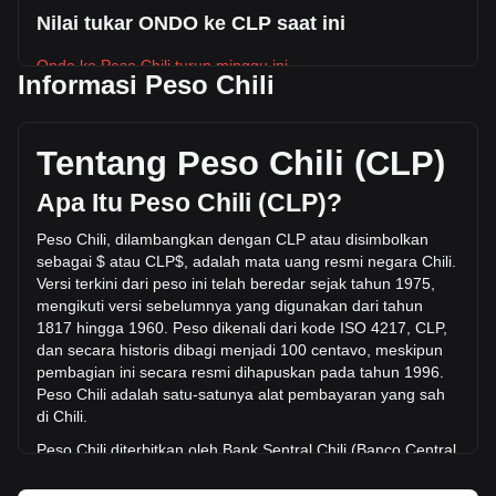
Nilai tukar ONDO ke CLP saat ini
Ondo ke Peso Chili turun minggu ini.
Informasi Peso Chili
Harga pasar Ondo saat ini adalah CLP$318.18 per ONDO,
dengan total kapitalisasi pasar sebesar
CLP$1,549,323,543,377.58 CLP berdasarkan suplai
Tentang Peso Chili (CLP)
beredar sebanyak 4,869,330,400 ONDO. Volume
perdagangan sebesar Ondo telah berubah -51.77%
Apa Itu Peso Chili (CLP)?
(CLP$-56,846,799,848.13 CLP) dalam 24 jam terakhir.
Pada hari perdagangan terakhir, volume perdagangan
Peso Chili, dilambangkan dengan CLP atau disimbolkan
ONDO adalah CLP$109,797,543,657.13.
sebagai $ atau CLP$, adalah mata uang resmi negara Chili.
Versi terkini dari peso ini telah beredar sejak tahun 1975,
mengikuti versi sebelumnya yang digunakan dari tahun
Info lebih lanjut tentang Ondo di Bitget
1817 hingga 1960. Peso dikenali
dari kode ISO 4217, CLP,
dan secara historis dibagi menjadi 100 centavo, meskipun
Harga Ondo
pembagian ini secara resmi dihapuskan pada tahun 1996.
Prediksi harga Ondo
Peso Chili adalah satu-satunya alat pembayaran yang sah
Apa itu Ondo (ONDO)
di Chili.
Kalkulator profit Ondo
Peso Chili diterbitkan oleh Bank Sentral Chili (Banco
Central
de Chile). Bank Sentral ini bertanggung jawab atas
kebijakan moneter negara, termasuk penerbitan dan