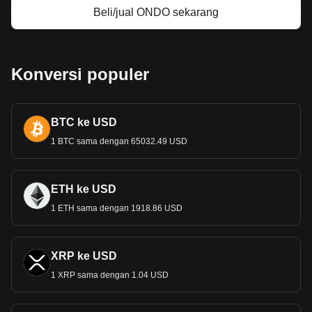
Beli/jual ONDO sekarang
pengaturan mata uang negara. Didirikan pada tahun 1925,
Bank Sentral Chili memainkan peran penting dalam
menjaga stabilitas sistem keuangan dan me
mastikan
kelancaran sistem pembayaran di Chili. Bank sentral ini juga
bertanggung jawab untuk mengelola cadangan devisa
Konversi populer
negara dan menerapkan kebijakan moneter untuk
mengendalikan inflasi dan mendorong pertumbuhan
ekonomi.
BTC ke USD
Bagaimana Sejarah CLP?
1 BTC sama dengan 65032.49 USD
Peso Chili
pertama kali diperkenalkan pada tahun 1817,
dengan nilai 8 real kolonial Spanyol. Peso mengalami
beberapa transformasi pada tahun-tahun awalnya,
ETH ke USD
termasuk perubahan dalam pembagiannya dan pematokan
1 ETH sama dengan 1918.86 USD
ke mata uang asing seperti franc Prancis dan pound sterlin
g
Inggris. Pada tahun 1960, peso digantikan oleh escudo
dengan nilai 1 escudo = 1.000 peso, dan kemudian
diperkenalkan kembali dalam bentuknya yang sekarang
XRP ke USD
pada tahun 1975, menggantikan escudo dengan nilai 1
1 XRP sama dengan 1.04 USD
peso = 1.000 escudo.
Uang Kertas dan Koin CLP