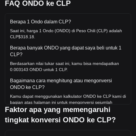
FAQ ONDO ke CLP
Berapa 1 Ondo dalam CLP?
Saat ini, harga 1 Ondo (ONDO) di Peso Chili (CLP) adalah
CLP$318.18.
Berapa banyak ONDO yang dapat saya beli untuk 1
CLP?
Berdasarkan nilai tukar saat ini, kamu bisa mendapatkan
0.003143 ONDO untuk 1 CLP.
Bagaimana cara menghitung atau mengonversi
ONDO ke CLP?
Kamu dapat menggunakan kalkulator ONDO ke CLP kami di
bagian atas halaman ini untuk mengonversi sejumlah
Faktor apa yang memengaruhi
ONDO ke CLP. Kami juga menyertakan tabel referensi cepat
untuk konversi yang paling populer. Misalnya, 5 CLP setara
tingkat konversi ONDO ke CLP?
dengan 0.01571 ONDO, sedangkan 5 ONDO akan
berharga sekitar 1,590.9CLP.