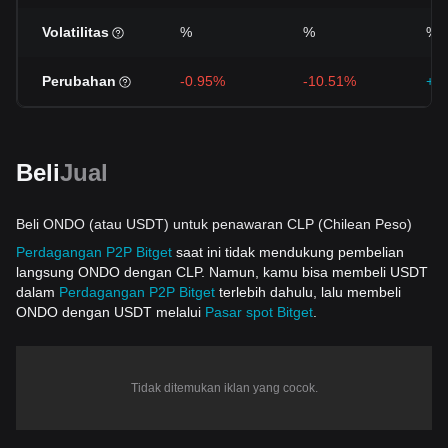
Volatilitas
%
%
%
Perubahan
-0.95%
-10.51%
+8
Beli
Jual
Beli ONDO (atau USDT) untuk penawaran CLP (Chilean Peso)
Perdagangan P2P Bitget
saat ini tidak mendukung pembelian
langsung ONDO dengan CLP. Namun, kamu bisa membeli USDT
dalam
Perdagangan P2P Bitget
terlebih dahulu, lalu membeli
ONDO dengan USDT melalui
Pasar spot Bitget
.
Tidak ditemukan iklan yang cocok.