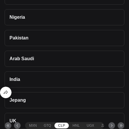
Nigeria
Pakistan
Arab Saudi
India
Jepang
UK
MXN
GTQ
CLP
HNL
UGX
ZAR
TND