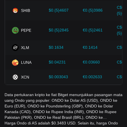
Investor harus memahami dinamika ini agar tidak salah
C$0.
mengambil keputusan. Setelah mempertimbangkan faktor-
$0.{5}4607
€0.{5}3986
SHIB
{5}64
faktor ini, investor juga harus memantau dengan cermat
perubahan harga Ondo di masa depan dan menyesuaikan
strategi investasi mereka di pasar yang terus berkembang.
C$0.
$0.{5}2845
€0.{5}2461
PEPE
{5}39
$0.1634
€0.1414
C$0.
XLM
$0.04231
€0.03660
C$0.
LUNA
$0.003043
€0.002633
C$0.
XCN
Data pertukaran kripto ke fiat Bitget menunjukkan pasangan mata
uang Ondo yang populer: ONDO ke Dolar AS (USD), ONDO ke
Euro (EUR), ONDO ke Poundsterling (GBP), ONDO ke Dolar
Kanada (CAD), ONDO ke Rupee India (INR), ONDO ke Rupee
Pakistan (PKR), ONDO ke Real Brasil (BRL), ONDO ke…
Harga Ondo di AS adalah $0.3483 USD. Selain itu, harga Ondo