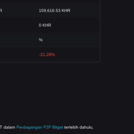
R
159,616.53 KHR
0 KHR
%
-21.28%
DT dalam
Perdagangan P2P Bitget
terlebih dahulu,