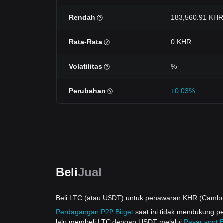
Rendah
183,560.91 KHR
Rata-Rata
0 KHR
Volatilitas
%
Perubahan
+0.03%
Beli
Jual
Beli LTC (atau USDT) untuk penawaran KHR (Cambod
Perdagangan P2P Bitget
saat ini tidak mendukung 
lalu membeli LTC dengan USDT melalui
Pasar spot B