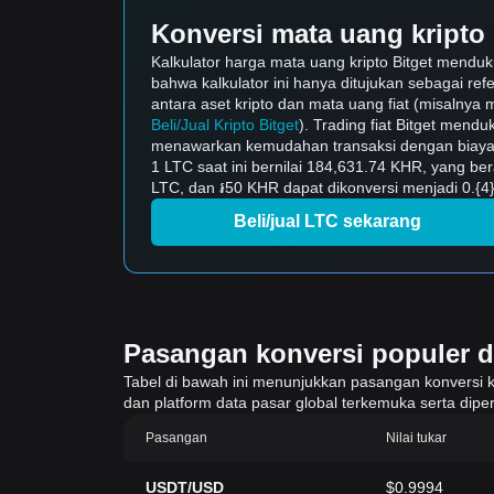
Konversi mata uang kripto 
Kalkulator harga mata uang kripto Bitget menduk
bahwa kalkulator ini hanya ditujukan sebagai ref
antara aset kripto dan mata uang fiat (misalnya m
Beli/Jual Kripto Bitget
). Trading fiat Bitget mend
menawarkan kemudahan transaksi dengan biaya 
1 LTC saat ini bernilai 184,631.74 KHR, yang b
LTC, dan ៛50 KHR dapat dikonversi menjadi 0.{4}
Beli/jual LTC sekarang
Pasangan konversi populer di 
Tabel di bawah ini menunjukkan pasangan konversi krip
dan platform data pasar global terkemuka serta diper
Pasangan
Nilai tukar
USDT/USD
$0.9994