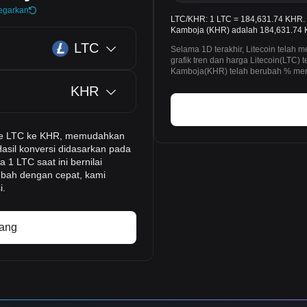
egarkan
LTC/KHR: 1 LTC = 184,631.74 KHR. H
Kamboja (KHR) adalah 184,631.74 K
LTC
Selama 1D terakhir, Litecoin tela
grafik tren dan harga Litecoin(LTC
Kamboja(KHR) telah berubah % menj
KHR
time LTC ke KHR, memudahkan
Hasil konversi didasarkan pada
 1 LTC saat ini bernilai
ubah dengan cepat, kami
i.
rang