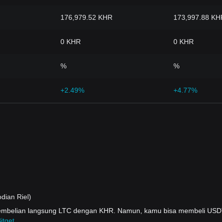
176,979.52 KHR
173,997.88 KH
0 KHR
0 KHR
%
%
+2.49%
+4.77%
ian Riel)
pembelian langsung LTC dengan KHR. Namun, kamu bisa membeli US
itget
.