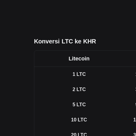
Konversi LTC ke KHR
Litecoin
1
LTC
2
LTC
5
LTC
10
LTC
1
20
LTC
3