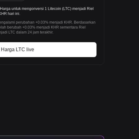
arga untuk mengonversi 1 Litecoin (LTC) menjadi Riel
HR hari ini.
h mengalami perubahan +0.03% menjadi KHR. Berdasarkan
) telah berubah +0.03% menjadi KHR sementara Riel
adi LTC dalam 24 jam terakhir.
Harga LTC live