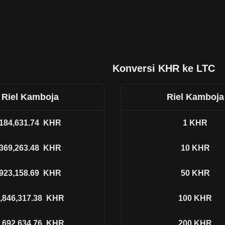
Konversi KHR ke LTC
Riel Kamboja
Riel Kamboja
184,631.74
KHR
1
KHR
369,263.48
KHR
10
KHR
923,158.69
KHR
50
KHR
,846,317.38
KHR
100
KHR
,692,634.76
KHR
200
KHR