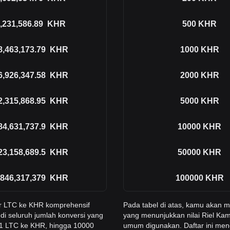
,231,586.89
KHR
500
KHR
8,463,173.79
KHR
1000
KHR
6,926,347.58
KHR
2000
KHR
2,315,868.95
KHR
5000
KHR
84,631,737.9
KHR
10000
KHR
23,158,689.5
KHR
50000
KHR
,846,317,379
KHR
100000
KHR
r LTC ke KHR komprehensif
Pada tabel di atas, kamu akan
di seluruh jumlah konversi yang
yang menunjukkan nilai Riel Kam
 1 LTC ke KHR, hingga 10000
umum digunakan. Daftar ini men