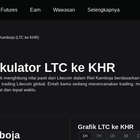
Futures
Earn
Wawasan
Selengkapnya
l Kamboja (LTC ke KHR)
lkulator LTC ke KHR
enghitung nilai pasti dari Litecoin dalam Riel Kamboja berdasarkan i
ga trading Litecoin global. Entah kamu sedang merencanakan trading, m
at dan tepat waktu.
Grafik LTC ke KHR
boja
1H
7H
1B
3B
1