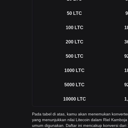
50
LTC
9
100
LTC
1
200
LTC
3
500
LTC
9
1000
LTC
1
5000
LTC
9
10000
LTC
1
Pada tabel di atas, kamu akan menemukan konverte
yang menunjukkan nilai Litecoin dalam Riel Kamboja 
umum digunakan. Daftar ini mencakup konversi dari