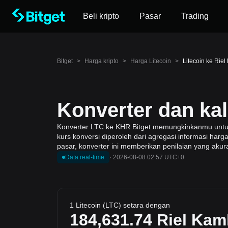
Beli kripto
Pasar
Trading
Bitget
>
Harga kripto
>
Harga Litecoin
>
Litecoin ke Rie
Konverter dan ka
Konverter LTC ke KHR Bitget memungkinkanmu untuk m
kurs konversi diperoleh dari agregasi informasi har
pasar, konverter ini memberikan penilaian yang akur
Data real-time
·
2026-08-08 02:57 UTC+0
1 Litecoin (LTC) setara dengan
184,631.74
Riel Kam