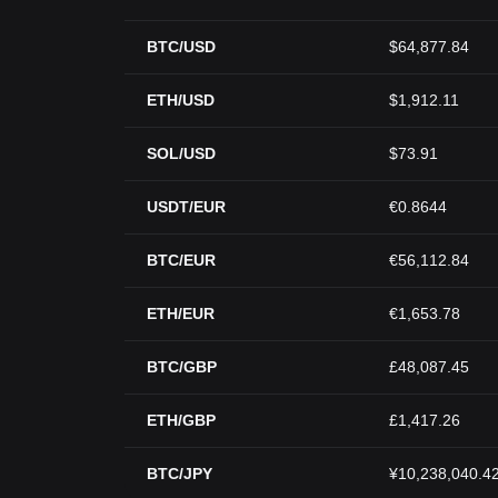
BTC/USD
$64,877.84
ETH/USD
$1,912.11
SOL/USD
$73.91
USDT/EUR
€0.8644
BTC/EUR
€56,112.84
ETH/EUR
€1,653.78
BTC/GBP
£48,087.45
ETH/GBP
£1,417.26
BTC/JPY
¥10,238,040.4