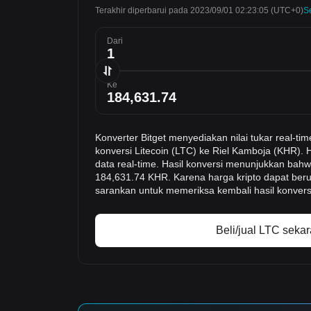
Terakhir diperbarui pada 2023/09/01 02:23:05
(UTC+0)
S
Dari
Ke
Konverter Bitget menyediakan nilai tukar real-
konversi Litecoin (LTC) ke Riel Kamboja (KHR). 
data real-time. Hasil konversi menunjukkan bahwa
184,631.74 KHR. Karena harga kripto dapat ber
sarankan untuk memeriksa kembali hasil konvers
Beli/jual LTC seka