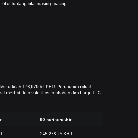
elas tentang nilai masing-masing.
khir adalah 176,979.52 KHR. Perubahan relatif
pat melihat data volatilitas tambahan dan harga LTC
r
90 hari terakhir
R
245,278.25 KHR