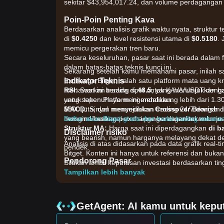
sekitar $43,954,017.24, dan volume perdagangan 
Poin-Poin Penting Kava
Berdasarkan analisis grafik waktu nyata, struktur t
di
$0.4250
dan level resistensi utama di
$0.5180
. 
memicu pergerakan tren baru.
Secara keseluruhan, pasar saat ini berada dalam
dalam batas-batas teknis kunci ini.
Sekarang setelah kamu memahami pasar, inilah sa
Indikator Teknis
Exchange Bitget, salah satu platform mata uang kri
RSI:
menawarkan trading spot untuk KAVA/USDT dengan
Saat ini berada di
48.5
, yang menunjukkan 
yang sepenuhnya mengendalikan.
untuk taker. Platform ini mendukung lebih dari 1.
MACD:
$300 juta, dan menyediakan trading 24/7 dengan li
Sinyal menunjukkan
Crossover Bearish
d
mengindikasikan potensi pengurangan tekanan jua
bersama berbagai exchange berdasarkan volume 
Daftar akun Bitget gratis dan mulai trading sekara
Struktur MA:
Harga saat ini diperdagangkan
di b
Disclaimer risiko
yang bearish, namun harganya melayang dekat de
Analisis di atas didasarkan pada data grafik real-ti
pendek.
Bitget. Konten ini hanya untuk referensi dan bukan
Pendorong Pasar
Silakan ambil keputusan investasi berdasarkan tingk
Harga KAVA saat ini dan kinerja pasar terutama dip
Tampilkan lebih banyak
•
Ekspansi Ekosistem:
Pengembangan berkelanjuta
Cosmos dan Ethereum, terus mendorong harapan u
•
Imbalan Staking & Inflasi:
Penyesuaian dalam m
GetAgent: AI kamu untuk keput
berdampak pada suplai beredar dan sentimen inve
•
Sentimen Altcoin Secara Umum:
Harga KAVA te