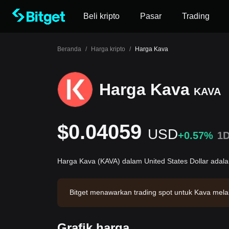
Beli kripto
Pasar
Trading
Beranda
/
Harga kripto
/
Harga Kava
Harga Kava
KAVA
$0.04059
USD
+0.57%
1
Harga Kava (KAVA) dalam United States Dollar adal
Bitget menawarkan trading spot untuk Kava mel
r $8,101.33. Kava memiliki kapitalisasi pasar s
i: 2026-08-08 05:32:54.
Grafik harga