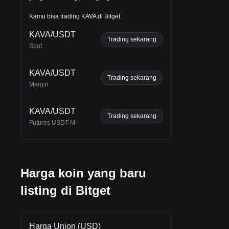
Kamu bisa trading KAVA di Bitget.
i
KAVA/USDT
Trading sekarang
Spot
KAVA/USDT
Trading sekarang
Margin
KAVA/USDT
Trading sekarang
Futures USDT-M
Harga koin yang baru
listing di Bitget
Harga Union (USD)