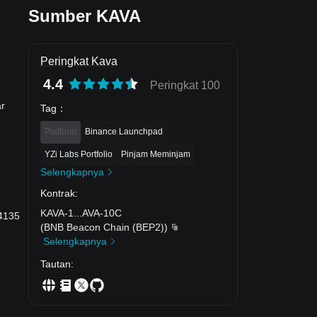
Sumber KAVA
Peringkat Kava
4.4
Peringkat 100
ar
Tag
：
Platform
Binance Launchpad
YZi Labs Portfolio
Pinjam Meminjam
Selengkapnya
Kontrak
:
KAVA-1
...
AVA-10C
04135
(
BNB Beacon Chain (BEP2)
)
Selengkapnya
Tautan
: