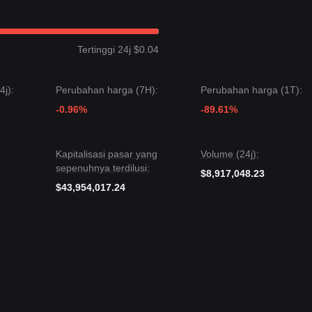
ukkan struktur harga
Berbatas Rentang (Range-bound)
selama 7 har
 Dalam jangka menengah, KAVA diperdagangkan antara level support
Tertinggi 24j $0.04
ga berikutnya bisa menjadi
$0.6200
.
j):
Perubahan harga (7H):
Perubahan harga (1T):
erikutnya bisa menjadi
$0.3850
.
-0.96%
-89.61%
a meskipun KAVA mungkin mengalami volatilitas jangka pendek atau
apat tetap
Netral hingga Bullish
selama tetap berada di atas level
Kapitalisasi pasar yang
Volume (24j):
sepenuhnya terdilusi:
$8,917,048.23
$43,954,017.24