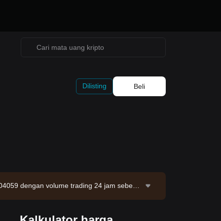
Dilisting
Beli
.04059 dengan volume trading 24 jam sebesa
er data: Exchange Bitget. Terakhir diperbaru
Kalkulator harga