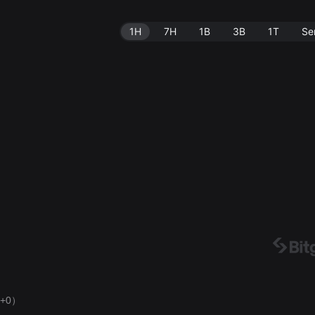
1H
7H
1B
3B
1T
Se
+0）