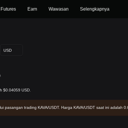
Futures
Earn
Wawasan
Selengkapnya
USD
D
ah $0.04059 USD.
alui pasangan trading KAVA/USDT. Harga KAVA/USDT saat ini adalah 0
ebesar $43,954,017.24 dengan suplai beredar sebesar 1.08B KAVA. Sumb