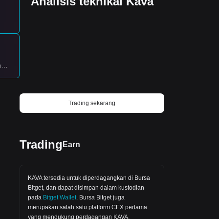
Analisis teknikal Kava
al
asi
ah
sar
r
am
Trading sekarang
Trading
Earn
KAVA tersedia untuk diperdagangkan di
Bursa
Bitget
, dan dapat disimpan dalam kustodian
pada
Bitget Wallet
.
Bursa Bitget
juga
merupakan salah satu platform CEX pertama
yang mendukung perdagangan KAVA.