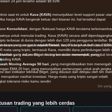
dalam 24 jam terakhir adalah $8.92M.
eknis saat ini untuk
Kava (KAVA)
menunjukkan level support pasar ut
Jika harga KAVA bergerak keluar dari kisaran ini, hal tersebut dapat
 fase
Konsolidasi
, dengan fluktuasi harga KAVA terutama terkonsentra
atnya untuk memulai trading. Kava (KAVA) secara aktif diperdagangka
pto terbesar di dunia dengan lebih dari 120 juta pengguna terdaftar. Bi
 biaya yang sangat kompetitif, mulai dari 0% untuk maker dan 0,03%
bahwa momentum pasar adalah
Netral
, tanpa ada pihak bulls atau bear
300 mata uang kripto, termasuk Kava, memiliki dana perlindungan lebih 
kuiditas yang dalam. Bitget secara konsisten menempati peringkat ter
i bawah garis nol, meskipun histogram mulai memendek, yang
l.
trading KAVA.
ng!
awah Moving Average 50 hari
, yang mengindikasikan tren menengah
ngan EMA 20 hari, yang menunjukkan pertarungan untuk arah jangka
me dan indikator teknikal Bitget, yang disusun dan ditinjau oleh tim riset
 merupakan nasihat investasi. Harga mata uang kripto sangat volatil.
at toleransi risiko kamu sendiri.
engaruhi oleh faktor-faktor berikut:
5m yang 
n di dalam Kava Chain, khususnya fitur interoperabilitasnya antara
tilitas.
odel staking Kava dan suara komunitas mengenai tokenomics
usan trading yang lebih cerdas
stor.
tap sangat berkorelasi dengan pergerakan umum sektor DeFi dan