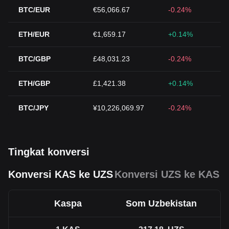
BTC/EUR
€56,066.67
-0.24%
ETH/EUR
€1,659.17
+0.14%
BTC/GBP
£48,031.23
-0.24%
ETH/GBP
£1,421.38
+0.14%
BTC/JPY
¥10,226,069.97
-0.24%
Tingkat konversi
Konversi KAS ke UZS
Konversi UZS ke KAS
Kaspa
Som Uzbekistan