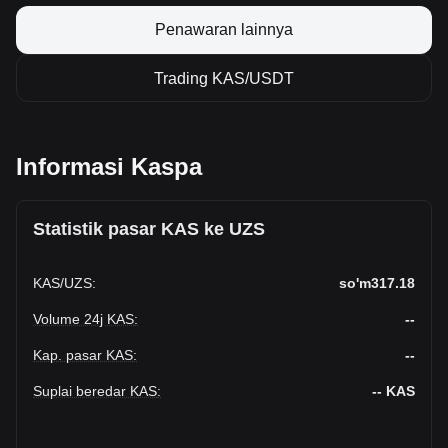
Penawaran lainnya
Trading KAS/USDT
Informasi Kaspa
Statistik pasar KAS ke UZS
KAS
/
UZS
:
so'm317.18
Volume 24j KAS
:
--
Kap. pasar KAS
:
--
Suplai beredar KAS
:
--
KAS