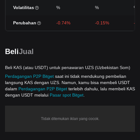
Volatilitas
%
%
%
Perubahan
-0.74%
-0.15%
-2
Beli
Jual
Beli KAS (atau USDT) untuk penawaran UZS (Uzbekistan Som)
Perdagangan P2P Bitget
saat ini tidak mendukung pembelian
langsung KAS dengan UZS. Namun, kamu bisa membeli USDT
dalam
Perdagangan P2P Bitget
terlebih dahulu, lalu membeli KAS
dengan USDT melalui
Pasar spot Bitget
.
Tidak ditemukan iklan yang cocok.