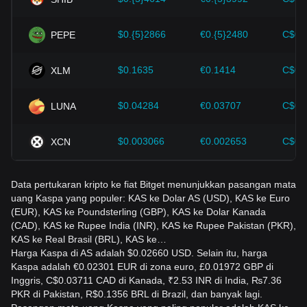
faktor ini, investor juga harus memantau dengan cermat
perubahan harga Kaspa di masa depan dan menyesuaikan
strategi investasi mereka di pasar yang terus berkembang.
$0.{5}2866
€0.{5}2480
C$0.
PEPE
$0.1635
€0.1414
C$0.
XLM
$0.04284
€0.03707
C$0.
LUNA
$0.003066
€0.002653
C$0.
XCN
Data pertukaran kripto ke fiat Bitget menunjukkan pasangan mata
uang Kaspa yang populer: KAS ke Dolar AS (USD), KAS ke Euro
(EUR), KAS ke Poundsterling (GBP), KAS ke Dolar Kanada
(CAD), KAS ke Rupee India (INR), KAS ke Rupee Pakistan (PKR),
KAS ke Real Brasil (BRL), KAS ke…
Harga Kaspa di AS adalah $0.02660 USD. Selain itu, harga
Kaspa adalah €0.02301 EUR di zona euro, £0.01972 GBP di
Inggris, C$0.03711 CAD di Kanada, ₹2.53 INR di India, ₨7.36
PKR di Pakistan, R$0.1356 BRL di Brazil, dan banyak lagi.