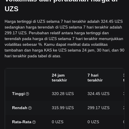
UZS
Harga tertinggi di UZS selama 7 hari terakhir adalah 324.45 UZS
sedangkan harga terendah di UZS selama 7 hari terakhir adalah
299.17 UZS. Perubahan relatif antara harga tertinggi dan
terendah pada harga di UZS selama 7 hari terakhir menunjukkan
volatilitas sebesar %. Kamu dapat melihat data volatilitas
tambahan dan harga KAS ke UZS selama 24 jam, 30 hari, dan 90
hari terakhir pada tabel di atas.
24 jam
7 hari
30 
terakhir
terakhir
ter
Tinggi
320.28 UZS
324.45 UZS
32
Rendah
315.99 UZS
299.17 UZS
29
Rata-Rata
0 UZS
0 UZS
0 