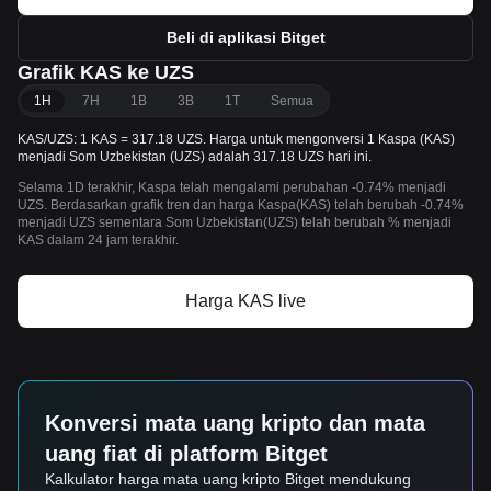
Beli di aplikasi Bitget
Grafik KAS ke UZS
1H
7H
1B
3B
1T
Semua
KAS/UZS: 1 KAS = 317.18 UZS. Harga untuk mengonversi 1 Kaspa (KAS)
menjadi Som Uzbekistan (UZS) adalah 317.18 UZS hari ini.
Selama 1D terakhir, Kaspa telah mengalami perubahan -0.74% menjadi
UZS. Berdasarkan grafik tren dan harga Kaspa(KAS) telah berubah -0.74%
menjadi UZS sementara Som Uzbekistan(UZS) telah berubah % menjadi
KAS dalam 24 jam terakhir.
Harga KAS live
Konversi mata uang kripto dan mata
uang fiat di platform Bitget
Kalkulator harga mata uang kripto Bitget mendukung