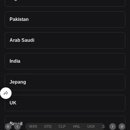
Pakistan
Arab Saudi
India
Jepang
UK
Brasil
MXN
GTQ
CLP
HNL
UGX
ZAR
TND