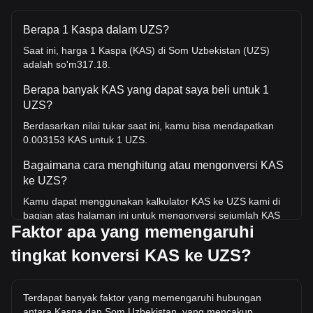
Berapa 1 Kaspa dalam UZS?
Saat ini, harga 1 Kaspa (KAS) di Som Uzbekistan (UZS)
adalah so'm317.18.
Berapa banyak KAS yang dapat saya beli untuk 1
UZS?
Berdasarkan nilai tukar saat ini, kamu bisa mendapatkan
0.003153 KAS untuk 1 UZS.
Bagaimana cara menghitung atau mengonversi KAS
ke UZS?
Kamu dapat menggunakan kalkulator KAS ke UZS kami di
bagian atas halaman ini untuk mengonversi sejumlah KAS
Faktor apa yang memengaruhi
ke UZS. Kami juga menyertakan tabel referensi cepat untuk
konversi yang paling populer. Misalnya, 5 UZS setara
tingkat konversi KAS ke UZS?
dengan 0.01576 KAS, sedangkan 5 KAS akan berharga
sekitar 1,585.9UZS.
Berapa harga KAS/UZS tertinggi sepanjang sejarah?
Terdapat banyak faktor yang memengaruhi hubungan
antara Kaspa dan Som Uzbekistan, yang mencakup