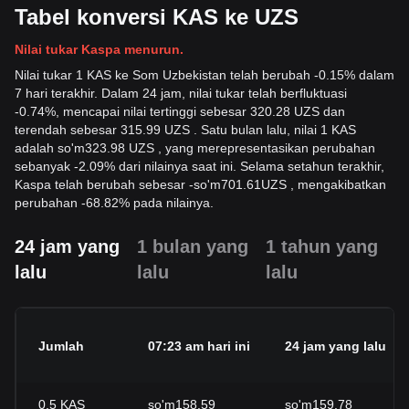
Tabel konversi KAS ke UZS
Nilai tukar Kaspa menurun.
Nilai tukar 1 KAS ke Som Uzbekistan telah berubah -0.15% dalam
7 hari terakhir. Dalam 24 jam, nilai tukar telah berfluktuasi
-0.74%, mencapai nilai tertinggi sebesar 320.28 UZS dan
terendah sebesar 315.99 UZS . Satu bulan lalu, nilai 1 KAS
adalah so'm323.98 UZS , yang merepresentasikan perubahan
sebanyak -2.09% dari nilainya saat ini. Selama setahun terakhir,
Kaspa telah berubah sebesar
-
so'm
701.61
UZS
, mengakibatkan
perubahan -68.82% pada nilainya.
24 jam yang
1 bulan yang
1 tahun yang
lalu
lalu
lalu
Jumlah
07:23 am hari ini
24 jam yang lalu
0.5
KAS
so'm158.59
so'm159.78