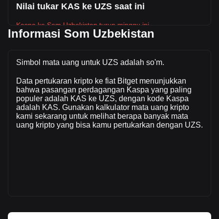
Nilai tukar KAS ke UZS saat ini
Kaspa ke Som Uzbekistan turun minggu ini.
Informasi Som Uzbekistan
Harga pasar Kaspa saat ini adalah so'm317.18 per KAS,
dengan total kapitalisasi pasar sebesar so'm-- UZS
berdasarkan suplai beredar sebanyak -- KAS. Volume
Simbol mata uang untuk UZS adalah so'm.
perdagangan sebesar Kaspa telah berubah --% (so'm--
Data pertukaran kripto ke fiat Bitget menunjukkan
UZS) dalam 24 jam terakhir. Pada hari perdagangan
bahwa pasangan perdagangan Kaspa yang paling
terakhir, volume perdagangan KAS adalah so'm--.
populer adalah KAS ke UZS, dengan kode Kaspa
adalah KAS. Gunakan kalkulator mata uang kripto
kami sekarang untuk melihat berapa banyak mata
Info lebih lanjut tentang Kaspa di Bitget
uang kripto yang bisa kamu pertukarkan dengan UZS.
Harga Kaspa
Prediksi harga Kaspa
Apa itu Kaspa (KAS)
Kalkulator profit Kaspa