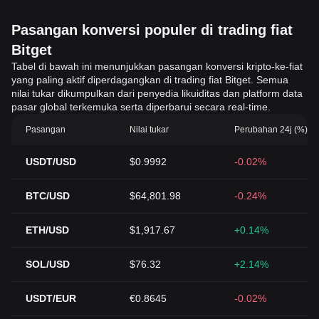
Pasangan konversi populer di trading fiat
Bitget
Tabel di bawah ini menunjukkan pasangan konversi kripto-ke-fiat
yang paling aktif diperdagangkan di trading fiat Bitget. Semua
nilai tukar dikumpulkan dari penyedia likuiditas dan platform data
pasar global terkemuka serta diperbarui secara real-time.
Pasangan
Nilai tukar
Perubahan 24j (%)
USDT/USD
$0.9992
-0.02%
BTC/USD
$64,801.98
-0.24%
ETH/USD
$1,917.67
+0.14%
SOL/USD
$76.32
+2.14%
USDT/EUR
€0.8645
-0.02%