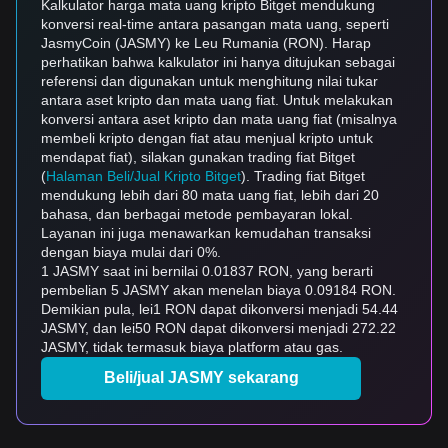
Kalkulator harga mata uang kripto Bitget mendukung
konversi real-time antara pasangan mata uang, seperti
JasmyCoin (JASMY) ke Leu Rumania (RON). Harap
perhatikan bahwa kalkulator ini hanya ditujukan sebagai
referensi dan digunakan untuk menghitung nilai tukar
antara aset kripto dan mata uang fiat. Untuk melakukan
konversi antara aset kripto dan mata uang fiat (misalnya
membeli kripto dengan fiat atau menjual kripto untuk
mendapat fiat), silakan gunakan trading fiat Bitget
(
Halaman Beli/Jual Kripto Bitget
). Trading fiat Bitget
mendukung lebih dari 80 mata uang fiat, lebih dari 20
bahasa, dan berbagai metode pembayaran lokal.
Layanan ini juga menawarkan kemudahan transaksi
dengan biaya mulai dari 0%.
1 JASMY saat ini bernilai 0.01837 RON, yang berarti
pembelian 5 JASMY akan menelan biaya 0.09184 RON.
Demikian pula, lei1 RON dapat dikonversi menjadi 54.44
JASMY, dan lei50 RON dapat dikonversi menjadi 272.22
JASMY, tidak termasuk biaya platform atau gas.
Beli/jual JASMY sekarang