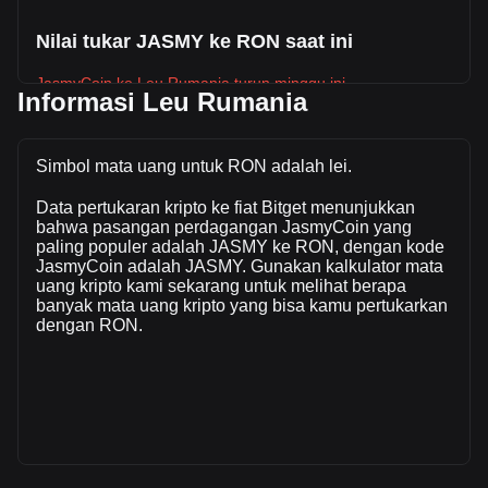
Nilai tukar JASMY ke RON saat ini
JasmyCoin ke Leu Rumania turun minggu ini.
Informasi Leu Rumania
Harga pasar JasmyCoin saat ini adalah lei0.01837 per
JASMY, dengan total kapitalisasi pasar sebesar lei-- RON
berdasarkan suplai beredar sebanyak -- JASMY. Volume
Simbol mata uang untuk RON adalah lei.
perdagangan sebesar JasmyCoin telah berubah --% (lei--
Data pertukaran kripto ke fiat Bitget menunjukkan
RON) dalam 24 jam terakhir. Pada hari perdagangan
bahwa pasangan perdagangan JasmyCoin yang
terakhir, volume perdagangan JASMY adalah lei--.
paling populer adalah JASMY ke RON, dengan kode
JasmyCoin adalah JASMY. Gunakan kalkulator mata
uang kripto kami sekarang untuk melihat berapa
Info lebih lanjut tentang JasmyCoin di Bitget
banyak mata uang kripto yang bisa kamu pertukarkan
dengan RON.
Harga JasmyCoin
Prediksi harga JasmyCoin
Apa itu JasmyCoin (JASMY)
Kalkulator profit JasmyCoin