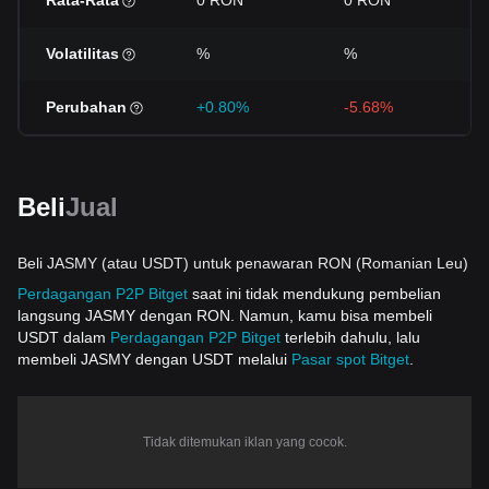
Rata-Rata
0 RON
0 RON
Volatilitas
%
%
Perubahan
+0.80%
-5.68%
Beli
Jual
Beli JASMY (atau USDT) untuk penawaran RON (Romanian Leu)
Perdagangan P2P Bitget
saat ini tidak mendukung pembelian
langsung JASMY dengan RON. Namun, kamu bisa membeli
USDT dalam
Perdagangan P2P Bitget
terlebih dahulu, lalu
membeli JASMY dengan USDT melalui
Pasar spot Bitget
.
Tidak ditemukan iklan yang cocok.