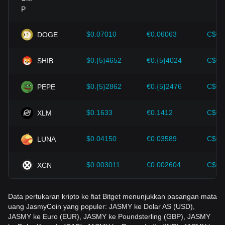
di dalam ekosistem mata uang kripto-seperti solusi
perluasan dan peningkatan keamanan-telah memberikan
dukungan yang kuat untuk pertumbuhan nilai mata uang
kripto seperti Bitcoin.
$0.07010
€0.06063
C$0.
DOGE
Investor harus memahami dinamika ini agar tidak salah
$0.{5}4652
€0.{5}4024
C$0.
SHIB
mengambil keputusan. Setelah mempertimbangkan faktor-
faktor ini, investor juga harus memantau dengan cermat
perubahan harga JasmyCoin di masa depan dan
$0.{5}2862
€0.{5}2476
C$0.
PEPE
menyesuaikan strategi investasi mereka di pasar yang terus
berkembang.
$0.1633
€0.1412
C$0.
XLM
$0.04150
€0.03589
C$0.
LUNA
$0.003011
€0.002604
C$0.
XCN
Data pertukaran kripto ke fiat Bitget menunjukkan pasangan mata
uang JasmyCoin yang populer: JASMY ke Dolar AS (USD),
JASMY ke Euro (EUR), JASMY ke Poundsterling (GBP), JASMY