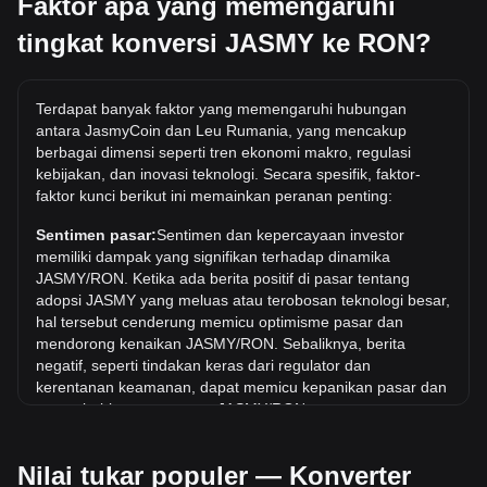
Faktor apa yang memengaruhi
JASMY ke RON. Kami juga menyertakan tabel referensi
cepat untuk konversi yang paling populer. Misalnya, 5 RON
tingkat konversi JASMY ke RON?
setara dengan 272.22 JASMY, sedangkan 5 JASMY akan
berharga sekitar 0.09184RON.
Berapa harga JASMY/RON tertinggi sepanjang
Terdapat banyak faktor yang memengaruhi hubungan
sejarah?
antara JasmyCoin dan Leu Rumania, yang mencakup
berbagai dimensi seperti tren ekonomi makro, regulasi
Harga tertinggi sepanjang masa untuk 1 JASMY di RON
kebijakan, dan inovasi teknologi. Secara spesifik, faktor-
adalah lei0.5870. Masih harus dilihat apakah nilai 1
faktor kunci berikut ini memainkan peranan penting:
JASMY/RON akan melampaui nilai tertinggi saat ini.
Sentimen pasar:
Sentimen dan kepercayaan investor
Berapa tren harga di RON?
memiliki dampak yang signifikan terhadap dinamika
Selama 7 hari terakhir, nilai tukar JasmyCoin (JASMY) telah
JASMY/RON. Ketika ada berita positif di pasar tentang
turun sebesar 5.68%. Selama bulan terakhir, nilai tukar
adopsi JASMY yang meluas atau terobosan teknologi besar,
JasmyCoin (JASMY) telah turun sebesar 7.30% terhadap
hal tersebut cenderung memicu optimisme pasar dan
Leu Rumania (RON).
mendorong kenaikan JASMY/RON. Sebaliknya, berita
negatif, seperti tindakan keras dari regulator dan
kerentanan keamanan, dapat memicu kepanikan pasar dan
menyebabkan penurunan JASMY/RON.
Lingkungan regulasi:
Kebijakan dan regulasi pemerintah
Nilai tukar populer — Konverter
seputar mata uang kripto memiliki dampak langsung pada