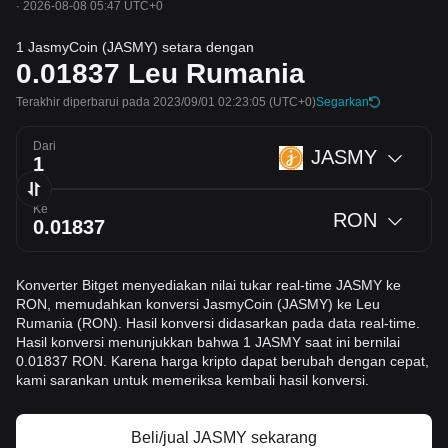
·
2026-08-08 05:47 UTC+0
1 JasmyCoin (JASMY) setara dengan
0.01837
Leu Rumania
Terakhir diperbarui pada 2023/09/01 02:23:05
(UTC+0)
Segarkan
Dari
JASMY
Ke
RON
Konverter Bitget menyediakan nilai tukar real-time JASMY ke
RON, memudahkan konversi JasmyCoin (JASMY) ke Leu
Rumania (RON). Hasil konversi didasarkan pada data real-time.
Hasil konversi menunjukkan bahwa 1 JASMY saat ini bernilai
0.01837 RON. Karena harga kripto dapat berubah dengan cepat,
kami sarankan untuk memeriksa kembali hasil konversi.
Beli/jual JASMY sekarang