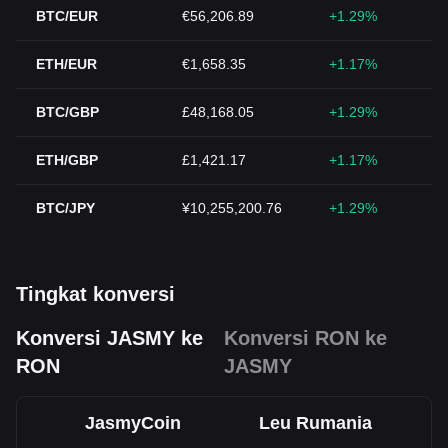
BTC/EUR
€56,206.89
+1.29%
ETH/EUR
€1,658.35
+1.17%
BTC/GBP
£48,168.05
+1.29%
ETH/GBP
£1,421.17
+1.17%
BTC/JPY
¥10,255,200.76
+1.29%
Tingkat konversi
Konversi JASMY ke
Konversi RON ke
RON
JASMY
JasmyCoin
Leu Rumania