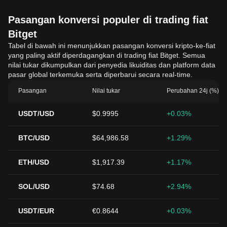
Pasangan konversi populer di trading fiat
Bitget
Tabel di bawah ini menunjukkan pasangan konversi kripto-ke-fiat
yang paling aktif diperdagangkan di trading fiat Bitget. Semua
nilai tukar dikumpulkan dari penyedia likuiditas dan platform data
pasar global terkemuka serta diperbarui secara real-time.
Pasangan
Nilai tukar
Perubahan 24j (%)
USDT/USD
$0.9995
+0.03%
BTC/USD
$64,986.58
+1.29%
ETH/USD
$1,917.39
+1.17%
SOL/USD
$74.68
+2.94%
USDT/EUR
€0.8644
+0.03%