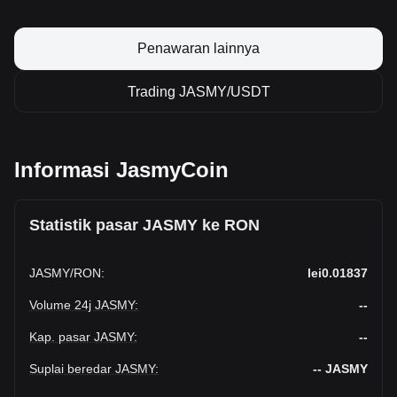
Penawaran lainnya
Trading JASMY/USDT
Informasi JasmyCoin
Statistik pasar JASMY ke RON
JASMY
/
RON
:
lei0.01837
Volume 24j JASMY
:
--
Kap. pasar JASMY
:
--
Suplai beredar JASMY
:
--
JASMY