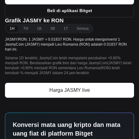
Beli di aplikasi Bitget
Grafik JASMY ke RON
1H
7H
1B
3B
1T
Semua
JASMY/RON: 1 JASMY = 0.01837 RON. Harga untuk mengonversi 1
JasmyCoin (JASMY) menjadi Leu Rumania (RON) adalah 0.01837 RON
hari ini.
Selama 1D terakhir, JasmyCoin telah mengalami perubahan +0.80%
menjadi RON. Berdasarkan grafik tren dan harga JasmyCoin(JASMY) telah
berubah +0.80% menjadi RON sementara Leu Rumania(RON) telah
berubah % menjadi JASMY dalam 24 jam terakhir.
Harga JASMY live
Konversi mata uang kripto dan mata
uang fiat di platform Bitget