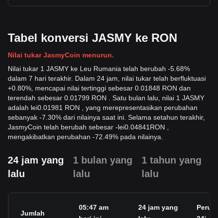
Tabel konversi JASMY ke RON
Nilai tukar JasmyCoin menurun.
Nilai tukar 1 JASMY ke Leu Rumania telah berubah -5.68%
dalam 7 hari terakhir. Dalam 24 jam, nilai tukar telah berfluktuasi
+0.80%, mencapai nilai tertinggi sebesar 0.01848 RON dan
terendah sebesar 0.01799 RON . Satu bulan lalu, nilai 1 JASMY
adalah lei0.01981 RON , yang merepresentasikan perubahan
sebanyak -7.30% dari nilainya saat ini. Selama setahun terakhir,
JasmyCoin telah berubah sebesar
-
lei
0.04841
RON
,
mengakibatkan perubahan -72.49% pada nilainya.
24 jam yang
1 bulan yang
1 tahun yang
lalu
lalu
lalu
05:47 am
24 jam yang
Perub
Jumlah