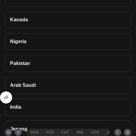
Kanada
Nigeria
Pakistan
Arab Saudi
India
Jepang
MXN
GTQ
CLP
HNL
UGX
ZAR
TND