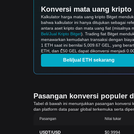
Konversi mata uang kripto 
Kalkulator harga mata uang kripto Bitget mendu
bahwa kalkulator ini hanya ditujukan sebagai ref
antara aset kripto dan mata uang fiat (misalnya m
Beli/Jual Kripto Bitget
). Trading fiat Bitget mend
menawarkan kemudahan transaksi dengan biaya 
1 ETH saat ini bernilai 5,009.67 GEL, yang ber
ETH, dan ₾50 GEL dapat dikonversi menjadi 0.00
Beli/jual ETH sekarang
Pasangan konversi populer di 
Tabel di bawah ini menunjukkan pasangan konversi krip
dan platform data pasar global terkemuka serta diper
Pasangan
Nilai tukar
USDT/USD
$0.9994