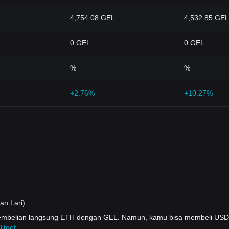
L
4,754.08 GEL
4,532.85 GEL
0 GEL
0 GEL
%
%
+2.76%
+10.27%
an Lari)
pembelian langsung ETH dengan GEL. Namun, kamu bisa membeli US
itget
.