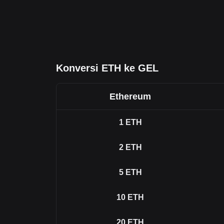
Konversi ETH ke GEL
Ethereum
1
ETH
2
ETH
5
ETH
10
ETH
20
ETH