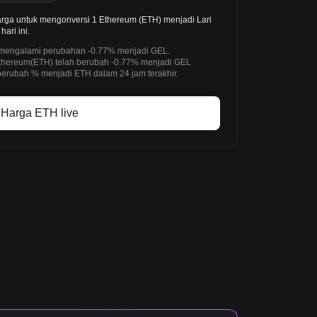
rga untuk mengonversi 1 Ethereum (ETH) menjadi Lari
ari ini.
h mengalami perubahan -0.77% menjadi GEL.
 Ethereum(ETH) telah berubah -0.77% menjadi GEL
berubah % menjadi ETH dalam 24 jam terakhir.
Harga ETH live