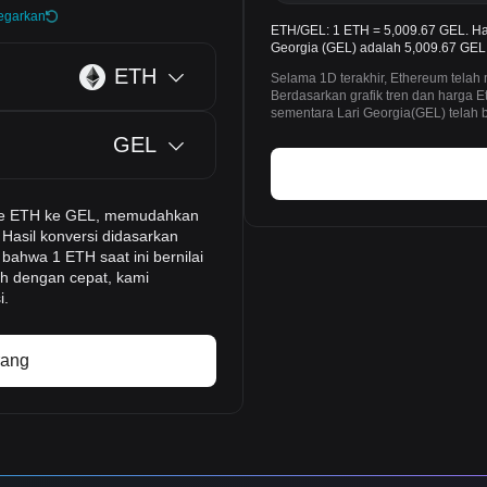
egarkan
ETH/GEL: 1 ETH = 5,009.67 GEL. Ha
Georgia (GEL) adalah 5,009.67 GEL h
ETH
Selama 1D terakhir, Ethereum tela
Berdasarkan grafik tren dan harga
sementara Lari Georgia(GEL) telah 
GEL
-time ETH ke GEL, memudahkan
Hasil konversi didasarkan
bahwa 1 ETH saat ini bernilai
ah dengan cepat, kami
i.
rang