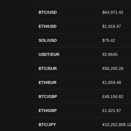
BTC/USD
$64,971.42
ETH/USD
$1,918.47
SOL/USD
$75.42
USDT/EUR
€0.8645
BTC/EUR
€56,200.28
ETH/EUR
€1,659.48
BTC/GBP
£48,156.82
ETH/GBP
£1,421.97
BTC/JPY
¥10,252,808.1