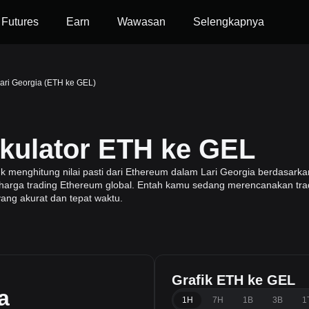
Futures
Earn
Wawasan
Selengkapnya
ari Georgia (ETH ke GEL)
lkulator ETH ke GEL
enghitung nilai pasti dari Ethereum dalam Lari Georgia berdasarkan
i harga trading Ethereum global. Entah kamu sedang merencanakan trad
yang akurat dan tepat waktu.
Grafik ETH ke GEL
a
1H
7H
1B
3B
1