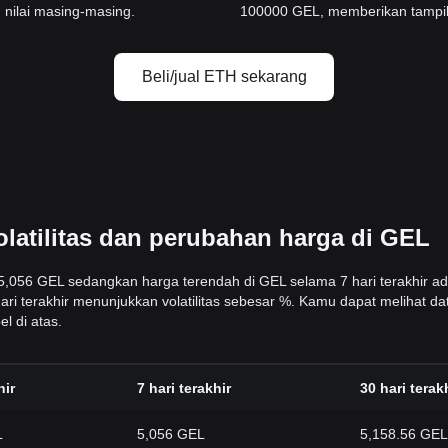
 nilai masing-masing.
100000 GEL, memberikan tampila
Beli/jual ETH sekarang
latilitas dan perubahan harga di GEL
h 5,056 GEL sedangkan harga terendah di GEL selama 7 hari terakhir a
ari terakhir menunjukkan volatilitas sebesar %. Kamu dapat melihat d
l di atas.
hir
7 hari terakhir
30 hari terak
L
5,056 GEL
5,158.56 GEL