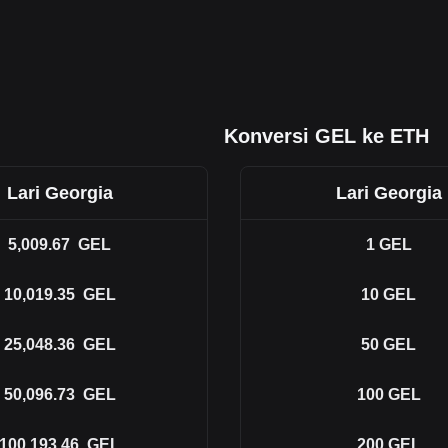
Konversi GEL ke ETH
Lari Georgia
Lari Georgia
5,009.67
GEL
1
GEL
10,019.35
GEL
10
GEL
25,048.36
GEL
50
GEL
50,096.73
GEL
100
GEL
100,193.46
GEL
200
GEL