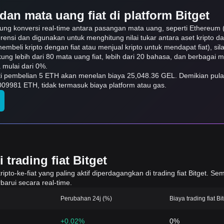
dan mata uang fiat di platform Bitget
kung konversi real-time antara pasangan mata uang, seperti Ethereum 
erensi dan digunakan untuk menghitung nilai tukar antara aset kripto 
embeli kripto dengan fiat atau menjual kripto untuk mendapat fiat), sila
ukung lebih dari 80 mata uang fiat, lebih dari 20 bahasa, dan berbagai
mulai dari 0%.
arti pembelian 5 ETH akan menelan biaya 25,048.36 GEL. Demikian pul
09981 ETH, tidak termasuk biaya platform atau gas.
trading fiat Bitget
to-ke-fiat yang paling aktif diperdagangkan di trading fiat Bitget. Sem
barui secara real-time.
Perubahan 24j (%)
Biaya trading fiat Bi
+0.02%
0%