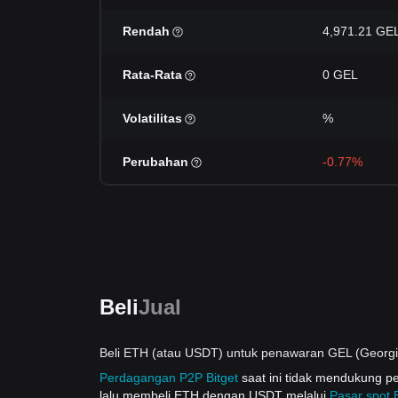
Rendah
4,971.21 GE
Rata-Rata
0 GEL
Volatilitas
%
Perubahan
-0.77%
Beli
Jual
Beli ETH (atau USDT) untuk penawaran GEL (Georgi
Perdagangan P2P Bitget
saat ini tidak mendukung 
lalu membeli ETH dengan USDT melalui
Pasar spot B