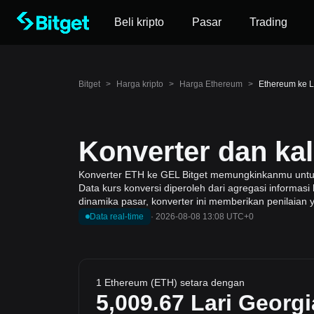
Beli kripto
Pasar
Trading
Bitget
>
Harga kripto
>
Harga Ethereum
>
Ethereum ke L
Konverter dan ka
Konverter ETH ke GEL Bitget memungkinkanmu untuk m
Data kurs konversi diperoleh dari agregasi informas
dinamika pasar, konverter ini memberikan penilaian 
Data real-time
·
2026-08-08 13:08 UTC+0
1 Ethereum (ETH) setara dengan
5,009.67
Lari Georgi