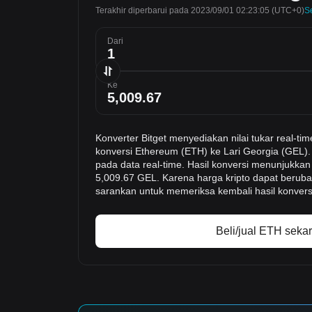
Terakhir diperbarui pada 2023/09/01 02:23:05
(UTC+0)
S
Dari
Ke
Konverter Bitget menyediakan nilai tukar real
konversi Ethereum (ETH) ke Lari Georgia (GEL). 
pada data real-time. Hasil konversi menunjukkan 
5,009.67 GEL. Karena harga kripto dapat berub
sarankan untuk memeriksa kembali hasil konvers
Beli/jual ETH seka