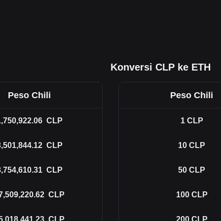
Konversi CLP ke ETH
Peso Chili
Peso Chili
1,750,922.06
CLP
1
CLP
3,501,844.12
CLP
10
CLP
8,754,610.31
CLP
50
CLP
7,509,220.62
CLP
100
CLP
5,018,441.23
CLP
200
CLP