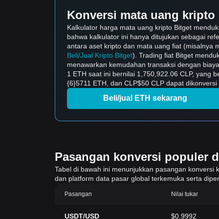
Konversi mata uang kripto 
Kalkulator harga mata uang kripto Bitget mendu
bahwa kalkulator ini hanya ditujukan sebagai ref
antara aset kripto dan mata uang fiat (misalnya m
Beli/Jual Kripto Bitget
). Trading fiat Bitget mend
menawarkan kemudahan transaksi dengan biaya 
1 ETH saat ini bernilai 1,750,922.06 CLP, yang
{6}5711 ETH, dan CLP$50 CLP dapat dikonversi m
Beli/jual ETH sekarang
Pasangan konversi populer di 
Tabel di bawah ini menunjukkan pasangan konversi krip
dan platform data pasar global terkemuka serta diper
Pasangan
Nilai tukar
USDT/USD
$0.9992