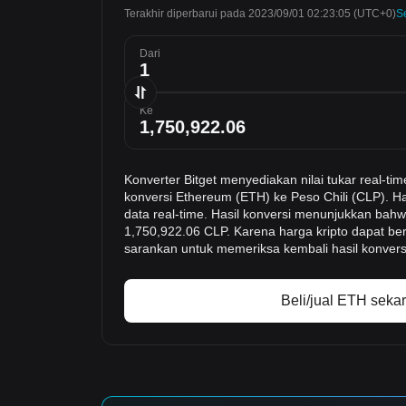
Terakhir diperbarui pada 2023/09/01 02:23:05
(UTC+0)
S
Dari
Ke
Konverter Bitget menyediakan nilai tukar real-
konversi Ethereum (ETH) ke Peso Chili (CLP). Ha
data real-time. Hasil konversi menunjukkan bahwa
1,750,922.06 CLP. Karena harga kripto dapat be
sarankan untuk memeriksa kembali hasil konvers
Beli/jual ETH seka