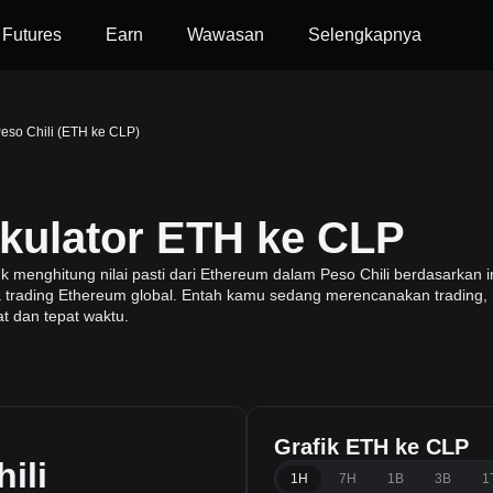
Futures
Earn
Wawasan
Selengkapnya
eso Chili (ETH ke CLP)
lkulator ETH ke CLP
enghitung nilai pasti dari Ethereum dalam Peso Chili berdasarkan i
ga trading Ethereum global. Entah kamu sedang merencanakan trading, 
at dan tepat waktu.
Grafik ETH ke CLP
ili
1H
7H
1B
3B
1