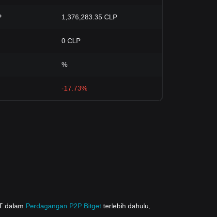
P
1,376,283.35 CLP
0 CLP
%
-17.73%
DT dalam
Perdagangan P2P Bitget
terlebih dahulu,