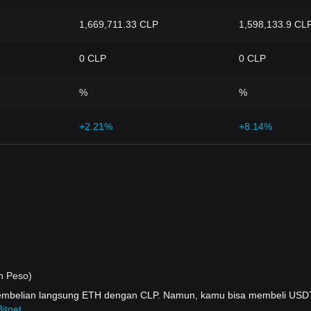
1,669,711.33 CLP
1,598,133.9 CL
0 CLP
0 CLP
%
%
+2.21%
+8.14%
n Peso)
pembelian langsung ETH dengan CLP. Namun, kamu bisa membeli US
itget
.