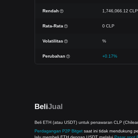
Rendah
1,746,066.12 CLP
Rata-Rata
0 CLP
Volatilitas
%
Perubahan
+0.17%
Beli
Jual
Beli ETH (atau USDT) untuk penawaran CLP (Chilea
Perdagangan P2P Bitget
saat ini tidak mendukung 
lalu membeli ETH dengan USDT melalui
Pasar spot B