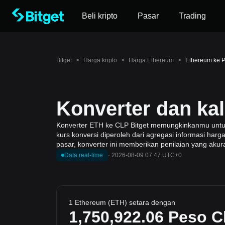
Beli kripto
Pasar
Trading
Bitget
>
Harga kripto
>
Harga Ethereum
>
Ethereum ke P
Konverter dan ka
Konverter ETH ke CLP Bitget memungkinkanmu untuk m
kurs konversi diperoleh dari agregasi informasi har
pasar, konverter ini memberikan penilaian yang akur
Data real-time
·
2026-08-09 07:47 UTC+0
1 Ethereum (ETH) setara dengan
1,750,922.06
Peso Ch