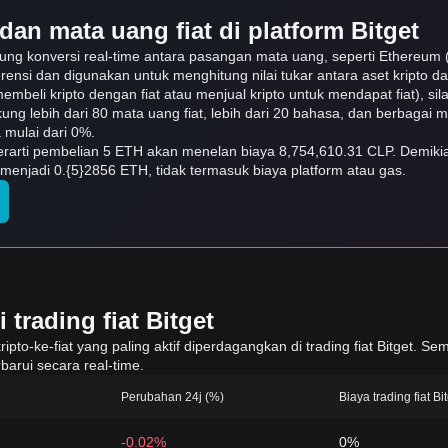
dan mata uang fiat di platform Bitget
kung konversi real-time antara pasangan mata uang, seperti Ethereum 
erensi dan digunakan untuk menghitung nilai tukar antara aset kripto 
embeli kripto dengan fiat atau menjual kripto untuk mendapat fiat), sila
ukung lebih dari 80 mata uang fiat, lebih dari 20 bahasa, dan berbagai
mulai dari 0%.
 berarti pembelian 5 ETH akan menelan biaya 8,754,610.31 CLP. Demiki
enjadi 0.{5}2856 ETH, tidak termasuk biaya platform atau gas.
trading fiat Bitget
to-ke-fiat yang paling aktif diperdagangkan di trading fiat Bitget. Sem
barui secara real-time.
Perubahan 24j (%)
Biaya trading fiat Bi
-0.02%
0%