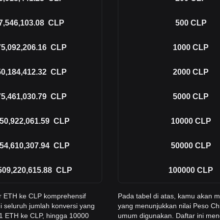
7,546,103.08
CLP
500
CLP
5,092,206.16
CLP
1000
CLP
0,184,412.32
CLP
2000
CLP
5,461,030.79
CLP
5000
CLP
750,922,061.59
CLP
10000
CLP
754,610,307.94
CLP
50000
CLP
509,220,615.88
CLP
100000
CLP
r ETH ke CLP komprehensif
Pada tabel di atas, kamu akan
i seluruh jumlah konversi yang
yang menunjukkan nilai Peso Chi
 1 ETH ke CLP, hingga 10000
umum digunakan. Daftar ini men