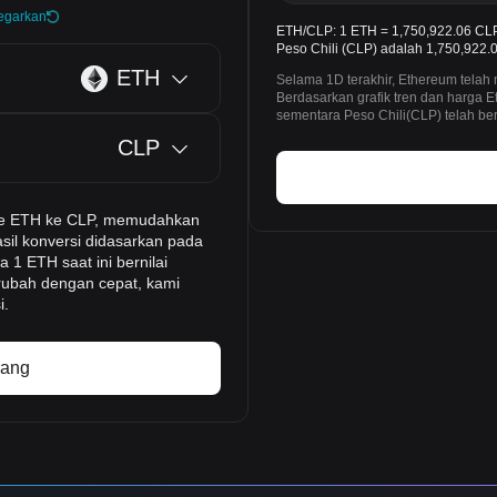
egarkan
ETH/CLP: 1 ETH = 1,750,922.06 CLP
Peso Chili (CLP) adalah 1,750,922.0
ETH
Selama 1D terakhir, Ethereum tela
Berdasarkan grafik tren dan harga
sementara Peso Chili(CLP) telah be
CLP
time ETH ke CLP, memudahkan
sil konversi didasarkan pada
 1 ETH saat ini bernilai
rubah dengan cepat, kami
i.
rang