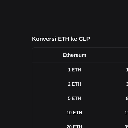
Konversi ETH ke CLP
Ethereum
1
ETH
2
ETH
5
ETH
10
ETH
1
20
ETH
3