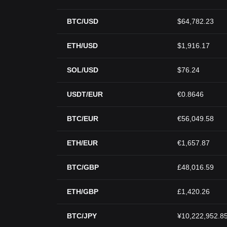
BTC/USD
$64,782.23
ETH/USD
$1,916.17
SOL/USD
$76.24
USDT/EUR
€0.8646
BTC/EUR
€56,049.58
ETH/EUR
€1,657.87
BTC/GBP
£48,016.59
ETH/GBP
£1,420.26
BTC/JPY
¥10,222,952.8