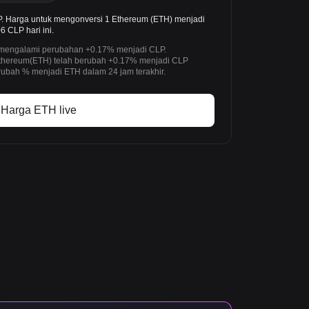
. Harga untuk mengonversi 1 Ethereum (ETH) menjadi
6 CLP hari ini.
h mengalami perubahan +0.17% menjadi CLP.
 Ethereum(ETH) telah berubah +0.17% menjadi CLP
rubah % menjadi ETH dalam 24 jam terakhir.
Harga ETH live