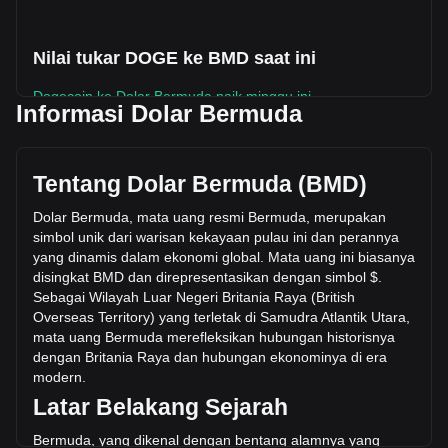
Nilai tukar DOGE ke BMD saat ini
Dogecoin ke Dolar Bermuda naik minggu ini.
Informasi Dolar Bermuda
Harga pasar Dogecoin saat ini adalah $0.07016 per DOGE,
dengan total kapitalisasi pasar sebesar $12,005,540,525.64
BMD berdasarkan suplai beredar sebanyak
Tentang Dolar Bermuda (BMD)
171,116,610,000 DOGE. Volume perdagangan sebesar
Dogecoin telah berubah -21.73% ($-105,097,528.51 BMD)
Dolar Bermuda, mata uang resmi Bermuda, merupakan
dalam 24 jam terakhir. Pada hari perdagangan terakhir,
simbol unik dari warisan kekayaan pulau ini dan perannya
volume perdagangan DOGE adalah $483,702,962.16.
yang dinamis dalam ekonomi global. Mata uang ini biasanya
disingkat BMD dan direpresentasikan dengan simbol $.
Sebagai Wilayah Luar Negeri Britania R
aya (British
Info lebih lanjut tentang Dogecoin di Bitget
Overseas Territory) yang terletak di Samudra Atlantik Utara,
mata uang Bermuda merefleksikan hubungan historisnya
Harga Dogecoin
dengan Britania Raya dan hubungan ekonominya di era
Prediksi harga Dogecoin
modern.
Apa itu Dogecoin (DOGE)
Latar Belakang Sejarah
Kalkulator profit Dogecoin
Bermuda, yang dikenal dengan bentang alamnya y
ang