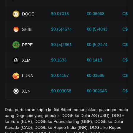
perluasan dan peningkatan keamanan-telah memberikan
dukungan yang kuat untuk pertumbuhan nilai mata uang
kripto seperti Bitcoin.
$0.07016
€0.06068
C$0.
DOGE
Investor harus memahami dinamika ini agar tidak salah
$0.{5}4674
€0.{5}4043
C$0.
SHIB
mengambil keputusan. Setelah mempertimbangkan faktor-
faktor ini, investor juga harus memantau dengan cermat
perubahan harga Dogecoin di masa depan dan
$0.{5}2861
€0.{5}2474
C$0.
PEPE
menyesuaikan strategi investasi mereka di pasar yang terus
berkembang.
$0.1633
€0.1413
C$0.
XLM
$0.04157
€0.03595
C$0.
LUNA
$0.003058
€0.002645
C$0.
XCN
Data pertukaran kripto ke fiat Bitget menunjukkan pasangan mata
uang Dogecoin yang populer: DOGE ke Dolar AS (USD), DOGE
ke Euro (EUR), DOGE ke Poundsterling (GBP), DOGE ke Dolar
Kanada (CAD), DOGE ke Rupee India (INR), DOGE ke Rupee