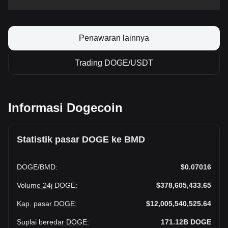
Penawaran lainnya
Trading DOGE/USDT
Informasi Dogecoin
Statistik pasar DOGE ke BMD
DOGE
/
BMD
:
$0.07016
Volume 24j DOGE
:
$378,605,433.65
Kap. pasar DOGE
:
$12,005,540,525.64
Suplai beredar DOGE
:
171.12B
DOGE