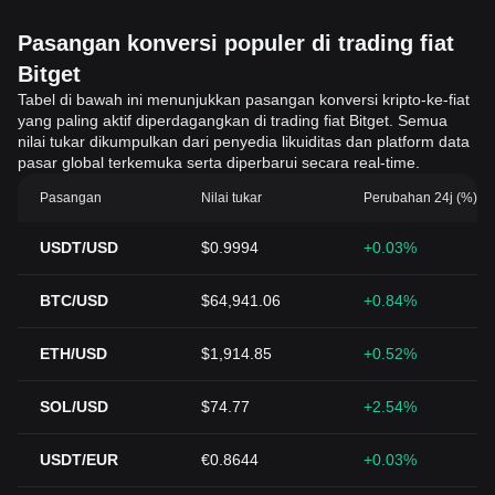
Pasangan konversi populer di trading fiat
Bitget
Tabel di bawah ini menunjukkan pasangan konversi kripto-ke-fiat
yang paling aktif diperdagangkan di trading fiat Bitget. Semua
nilai tukar dikumpulkan dari penyedia likuiditas dan platform data
pasar global terkemuka serta diperbarui secara real-time.
Pasangan
Nilai tukar
Perubahan 24j (%)
USDT/USD
$0.9994
+0.03%
BTC/USD
$64,941.06
+0.84%
ETH/USD
$1,914.85
+0.52%
SOL/USD
$74.77
+2.54%
USDT/EUR
€0.8644
+0.03%