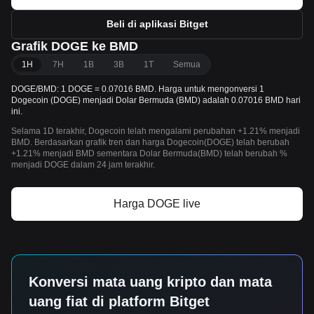
Beli di aplikasi Bitget
Grafik DOGE ke BMD
1H
7H
1B
3B
1T
Semua
DOGE/BMD: 1 DOGE = 0.07016 BMD. Harga untuk mengonversi 1
Dogecoin (DOGE) menjadi Dolar Bermuda (BMD) adalah 0.07016 BMD hari
ini.
Selama 1D terakhir, Dogecoin telah mengalami perubahan +1.21% menjadi
BMD. Berdasarkan grafik tren dan harga Dogecoin(DOGE) telah berubah
+1.21% menjadi BMD sementara Dolar Bermuda(BMD) telah berubah %
menjadi DOGE dalam 24 jam terakhir.
Harga DOGE live
Konversi mata uang kripto dan mata
uang fiat di platform Bitget