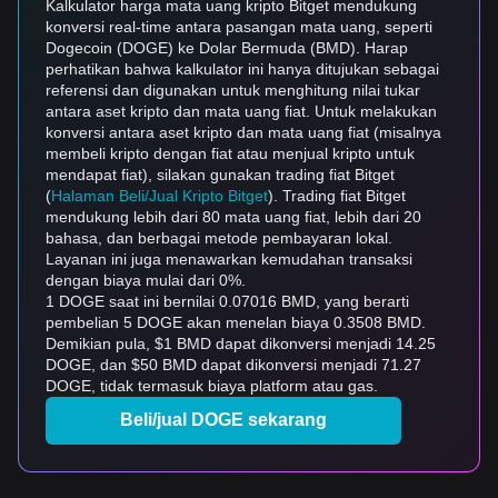
Kalkulator harga mata uang kripto Bitget mendukung
konversi real-time antara pasangan mata uang, seperti
Dogecoin (DOGE) ke Dolar Bermuda (BMD). Harap
perhatikan bahwa kalkulator ini hanya ditujukan sebagai
referensi dan digunakan untuk menghitung nilai tukar
antara aset kripto dan mata uang fiat. Untuk melakukan
konversi antara aset kripto dan mata uang fiat (misalnya
membeli kripto dengan fiat atau menjual kripto untuk
mendapat fiat), silakan gunakan trading fiat Bitget
(
Halaman Beli/Jual Kripto Bitget
). Trading fiat Bitget
mendukung lebih dari 80 mata uang fiat, lebih dari 20
bahasa, dan berbagai metode pembayaran lokal.
Layanan ini juga menawarkan kemudahan transaksi
dengan biaya mulai dari 0%.
1 DOGE saat ini bernilai 0.07016 BMD, yang berarti
pembelian 5 DOGE akan menelan biaya 0.3508 BMD.
Demikian pula, $1 BMD dapat dikonversi menjadi 14.25
DOGE, dan $50 BMD dapat dikonversi menjadi 71.27
DOGE, tidak termasuk biaya platform atau gas.
Beli/jual DOGE sekarang