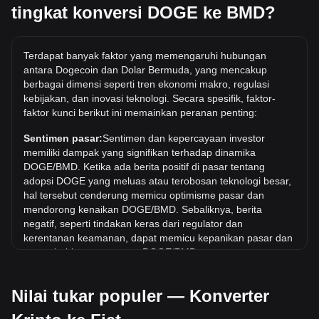
cepat untuk konversi yang paling populer. Misalnya, 5 BMD
tingkat konversi DOGE ke BMD?
setara dengan 71.27 DOGE, sedangkan 5 DOGE akan
berharga sekitar 0.3508BMD.
Berapa harga DOGE/BMD tertinggi sepanjang
Terdapat banyak faktor yang memengaruhi hubungan
sejarah?
antara Dogecoin dan Dolar Bermuda, yang mencakup
berbagai dimensi seperti tren ekonomi makro, regulasi
Harga tertinggi sepanjang masa untuk 1 DOGE di BMD
kebijakan, dan inovasi teknologi. Secara spesifik, faktor-
adalah $0.7376. Masih harus dilihat apakah nilai 1
faktor kunci berikut ini memainkan peranan penting:
DOGE/BMD akan melampaui nilai tertinggi saat ini.
Sentimen pasar:
Sentimen dan kepercayaan investor
Berapa tren harga di BMD?
memiliki dampak yang signifikan terhadap dinamika
Selama 7 hari terakhir, nilai tukar Dogecoin (DOGE) telah
DOGE/BMD. Ketika ada berita positif di pasar tentang
naik sebesar 0.55%. Selama bulan terakhir, nilai tukar
adopsi DOGE yang meluas atau terobosan teknologi besar,
Dogecoin (DOGE) telah turun sebesar 3.82% terhadap
hal tersebut cenderung memicu optimisme pasar dan
Dolar Bermuda (BMD).
mendorong kenaikan DOGE/BMD. Sebaliknya, berita
negatif, seperti tindakan keras dari regulator dan
kerentanan keamanan, dapat memicu kepanikan pasar dan
menyebabkan penurunan DOGE/BMD.
Lingkungan regulasi:
Kebijakan dan regulasi pemerintah
Nilai tukar populer — Konverter
seputar mata uang kripto memiliki dampak langsung pada
penerimaannya, yang pada gilirannya menentukan nilainya