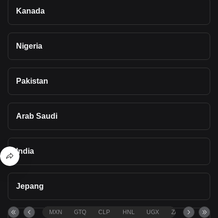
Kanada
Nigeria
Pakistan
Arab Saudi
India
Jepang
MXN
GTQ
CLP
HNL
UGX
ZAR
TND