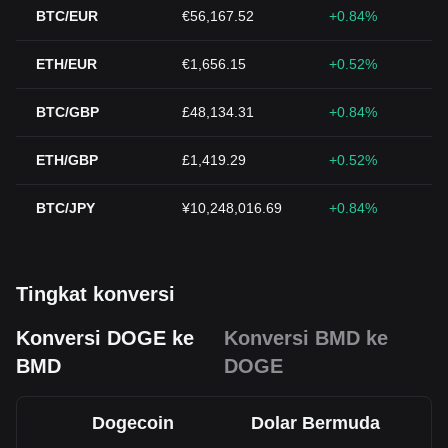
BTC/EUR
€56,167.52
+0.84%
ETH/EUR
€1,656.15
+0.52%
BTC/GBP
£48,134.31
+0.84%
ETH/GBP
£1,419.29
+0.52%
BTC/JPY
¥10,248,016.69
+0.84%
Tingkat konversi
Konversi DOGE ke
Konversi BMD ke
BMD
DOGE
Dogecoin
Dolar Bermuda