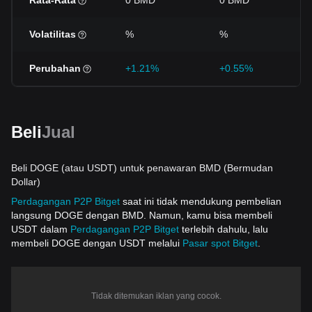
Rata-Rata
0 BMD
0 BMD
Volatilitas
%
%
Perubahan
+1.21%
+0.55%
Beli
Jual
Beli DOGE (atau USDT) untuk penawaran BMD (Bermudan
Dollar)
Perdagangan P2P Bitget
saat ini tidak mendukung pembelian
langsung DOGE dengan BMD. Namun, kamu bisa membeli
USDT dalam
Perdagangan P2P Bitget
terlebih dahulu, lalu
membeli DOGE dengan USDT melalui
Pasar spot Bitget
.
Tidak ditemukan iklan yang cocok.