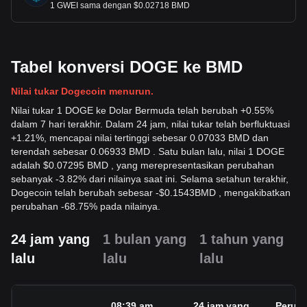
1 GWEI sama dengan $0.02718 BMD
Tabel konversi DOGE ke BMD
Nilai tukar Dogecoin menurun.
Nilai tukar 1 DOGE ke Dolar Bermuda telah berubah +0.55%
dalam 7 hari terakhir. Dalam 24 jam, nilai tukar telah berfluktuasi
+1.21%, mencapai nilai tertinggi sebesar 0.07033 BMD dan
terendah sebesar 0.06933 BMD . Satu bulan lalu, nilai 1 DOGE
adalah $0.07295 BMD , yang merepresentasikan perubahan
sebanyak -3.82% dari nilainya saat ini. Selama setahun terakhir,
Dogecoin telah berubah sebesar
-
$
0.1543
BMD
, mengakibatkan
perubahan -68.75% pada nilainya.
24 jam yang
1 bulan yang
1 tahun yang
lalu
lalu
lalu
08:39 am
24 jam yang
Perub