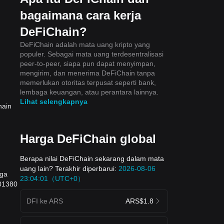
bagaimana cara kerja
DeFiChain?
DeFiChain adalah mata uang kripto yang
populer. Sebagai mata uang terdesentralisasi
peer-to-peer, siapa pun dapat menyimpan,
mengirim, dan menerima DeFiChain tanpa
memerlukan otoritas terpusat seperti bank,
lembaga keuangan, atau perantara lainnya.
Lihat selengkapnya
hain
Harga DeFiChain global
Berapa nilai DeFiChain sekarang dalam mata
uang lain? Terakhir diperbarui:
2026-08-06
rga
23:04:01（UTC+0）
001380
DFI ke ARS
ARS$1.8