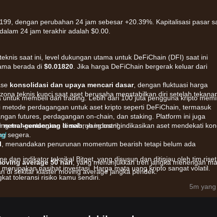
1199, dengan perubahan 24 jam sebesar +20.39%. Kapitalisasi pasar s
dalam 24 jam terakhir adalah $0.00.
r teknis saat ini, level dukungan utama untuk DeFiChain (DFI) saat ini
tama berada di
$0.01820
. Jika harga DeFiChain bergerak keluar dari
ase
konsolidasi dan upaya mencari dasar
, dengan fluktuasi harga
zona teknis kunci saat aset berusaha menstabilkan diri setelah tekana
ntuk membeli dan trading. Lebih dari 100 juta pengguna kripto memil
ai metode perdagangan untuk aset kripto seperti DeFiChain, termasuk
gan futures, perdagangan on-chain, dan staking. Platform ini juga
ing menguntungkan di seluruh industri!
r
netral-cenderung lemah
, yang mengindikasikan aset mendekati kon
ng segera.
ng!
l
, menandakan penurunan momentum bearish tetapi belum ada
me dan indikator teknikal Bitget, yang disusun dan ditinjau oleh tim riset
oving average 50 hari
, yang menunjukkan tren jangka menengah ma
 merupakan nasihat investasi. Harga mata uang kripto sangat volatil.
di sekitar klaster moving average jangka pendek.
at toleransi risiko kamu sendiri.
5m yang 
a dipengaruhi oleh faktor-faktor berikut:
aru terkait imbalan blok dan penyesuaian utilitas berdampak pada