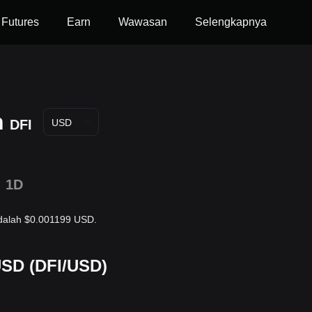
Futures
Earn
Wawasan
Selengkapnya
n
DFI
USD
1D
adalah $0.001199 USD.
USD (DFI/USD)