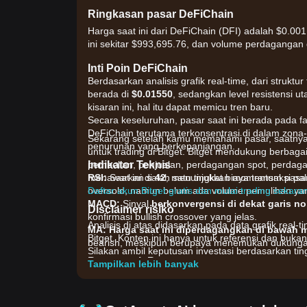
Ringkasan pasar DeFiChain
Harga saat ini dari DeFiChain (DFI) adalah $0.00
ini sekitar $993,695.76, dan volume perdagangan 
Inti Poin DeFiChain
Berdasarkan analisis grafik real-time, dari struktu
berada di
$0.01550
, sedangkan level resistensi u
kisaran ini, hal itu dapat memicu tren baru.
Secara keseluruhan, pasar saat ini berada pada f
DeFiChain terutama terkonsentrasi di dalam zona-
Sekarang setelah kamu memahami pasar, saatnya u
penurunan yang berkepanjangan.
untuk trading di Bitget. Bitget mendukung berbag
Indikator Teknis
pembelian, penjualan, perdagangan spot, perdagan
RSI:
menawarkan salah satu tingkat biaya transaksi pal
Saat ini di
42
, menunjukkan momentum pasa
oversold, namun belum ada volume pemulihan ya
Daftar akun Bitget gratis dan mulai trading sekara
MACD:
Sinyal
berkonvergensi di dekat garis no
Disclaimer risiko
konfirmasi bullish crossover yang jelas.
Analisis di atas didasarkan pada data grafik real-ti
MA:
Harga saat ini diperdagangkan di bawah m
Bitget. Konten ini hanya untuk referensi dan bukan
bearish, meskipun berupaya menemukan dukungan 
Silakan ambil keputusan investasi berdasarkan tingk
Penggerak Pasar
Tampilkan lebih banyak
Harga DeFiChain saat ini dan kinerja pasar terutam
•
Tata Kelola Ekosistem:
Proposal komunitas terb
sentimen investor jangka panjang.