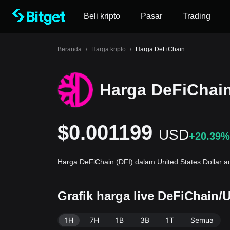
Beli kripto
Pasar
Trading
Beranda
/
Harga kripto
/
Harga DeFiChain
Harga DeFiChai
$0.001199
USD
+20.39%
Harga DeFiChain (DFI) dalam United States Dollar 
Grafik harga live DeFiChain/
1H
7H
1B
3B
1T
Semua