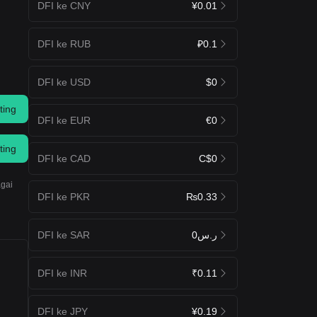
DFI ke CNY
¥0.01
DFI ke RUB
₽0.1
DFI ke USD
$0
ting
DFI ke EUR
€0
ting
DFI ke CAD
C$0
agai
DFI ke PKR
₨0.33
DFI ke SAR
ر.س0
DFI ke INR
₹0.11
DFI ke JPY
¥0.19