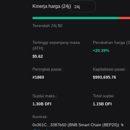
• Selama pasar mempertahankan strukturnya di a
Kinerja harga (24j)
24j
ekosistem; namun, kehati-hatian tetap disarankan 
Ringkasan Tren
Wawasan Pasar
Terendah 24j $0
Dari perspektif jangka pendek, DeFiChain menunj
bearish
selama 7 hari terakhir. Sentimen pasar 
dan pendekatan “tunggu dan lihat” dari pemegang
Tertinggi sepanjang masa
Perubahan harga (24
Outlook Pasar
(ATH):
Jika harga DeFiChain menembus
+20.39%
$0.01820
, level
Jika harga DeFiChain turun di bawah
$0.01550
, l
$5.62
Konsensus Pasar
Konsensus di antara analis adalah bahwa meskipu
Peringkat pasar:
Kapitalisasi pasar:
menyamping dalam jangka pendek, jika harga teta
#1860
$993,695.76
bergeser dari
bearish menjadi konsolidasi netra
Suplai maks.:
Total suplai:
1.30B DFI
1.15B DFI
Kontrak
:
0x361C
...
3387b50
(
BNB Smart Chain (BEP20)
)