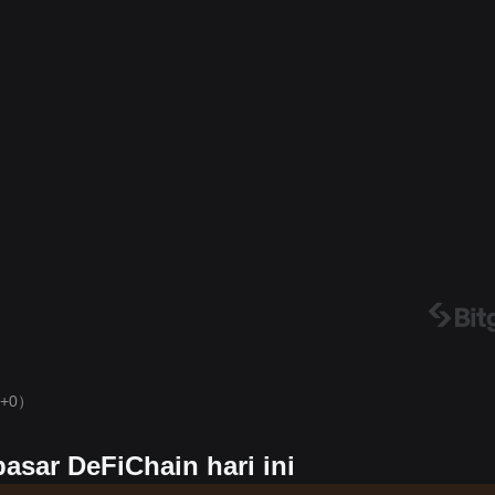
+0）
pasar DeFiChain hari ini