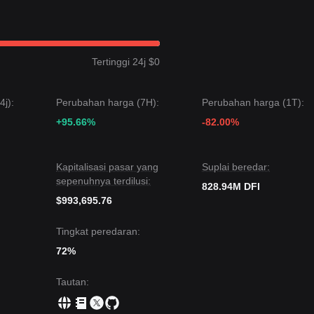
tas
$0.01500
, prospek jangka panjang bergantung pada pengembanga
sampai pembalikan tren yang jelas dikonfirmasi.
Tertinggi 24j $0
ukkan struktur harga
berbatasan (range-bound) dan cenderung
secara umum
berhati-hati
, ditandai dengan tingkat partisipasi yang ren
 utama.
j):
Perubahan harga (7H):
Perubahan harga (1T):
 target berikutnya adalah
+95.66%
$0.02150
.
-82.00%
evel target berikutnya bisa menjadi
$0.01420
.
n DeFiChain dapat terus mengalami volatilitas atau pergerakan
Kapitalisasi pasar yang
Suplai beredar:
p berada di atas dukungan kritis
$0.01550
, tren jangka menengah dap
sepenuhnya terdilusi:
828.94M DFI
l
.
$993,695.76
Tingkat peredaran:
72%
Tautan
: