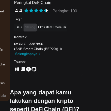
Peringkat DeFiChain
4.4
Peringkat 100
aat
Tag
：
DeFi
Staking
Ekosistem Ethereum
Kontrak
:
0x361C
...
3387b50
n
(
BNB Smart Chain (BEP20)
)
ih
Selengkapnya
Tautan
:
disi
sih
Apa yang dapat kamu
lalu
lakukan dengan kripto
seperti DeFiChain (DFI)?