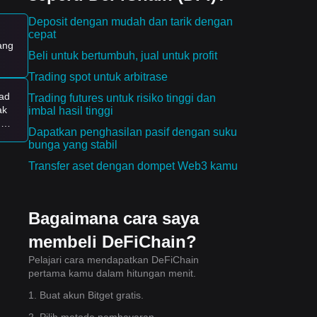
n
Deposit dengan mudah dan tarik dengan
ke
cepat
Beli untuk bertumbuh, jual untuk profit
Trading spot untuk arbitrase
le
ad
Trading futures untuk risiko tinggi dan
ak
imbal hasil tinggi
asi
g
Dapatkan penghasilan pasif dengan suku
43
bunga yang stabil
Y
i
Transfer aset dengan dompet Web3 kamu
Bagaimana cara saya
membeli DeFiChain?
Pelajari cara mendapatkan DeFiChain
pertama kamu dalam hitungan menit.
1. Buat akun Bitget gratis.
2. Pilih metode pembayaran.