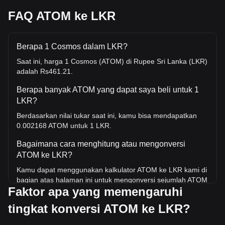
FAQ ATOM ke LKR
Berapa 1 Cosmos dalam LKR?
Saat ini, harga 1 Cosmos (ATOM) di Rupee Sri Lanka (LKR)
adalah Rs461.21.
Berapa banyak ATOM yang dapat saya beli untuk 1
LKR?
Berdasarkan nilai tukar saat ini, kamu bisa mendapatkan
0.002168 ATOM untuk 1 LKR.
Bagaimana cara menghitung atau mengonversi
ATOM ke LKR?
Kamu dapat menggunakan kalkulator ATOM ke LKR kami di
bagian atas halaman ini untuk mengonversi sejumlah ATOM
Faktor apa yang memengaruhi
ke LKR. Kami juga menyertakan tabel referensi cepat untuk
konversi yang paling populer. Misalnya, 5 LKR setara
tingkat konversi ATOM ke LKR?
dengan 0.01084 ATOM, sedangkan 5 ATOM akan berharga
sekitar 2,306.07LKR.