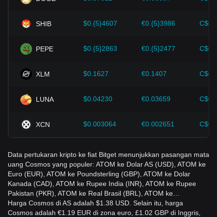
Investor harus memahami dinamika ini agar tidak salah
$0.{5}4607
€0.{5}3986
C$0.
SHIB
mengambil keputusan. Setelah mempertimbangkan faktor-
faktor ini, investor juga harus memantau dengan cermat
perubahan harga Cosmos di masa depan dan
$0.{5}2863
€0.{5}2477
C$0.
PEPE
menyesuaikan strategi investasi mereka di pasar yang terus
berkembang.
$0.1627
€0.1407
C$0.
XLM
$0.04230
€0.03659
C$0.
LUNA
$0.003064
€0.002651
C$0.
XCN
Data pertukaran kripto ke fiat Bitget menunjukkan pasangan mata
uang Cosmos yang populer: ATOM ke Dolar AS (USD), ATOM ke
Euro (EUR), ATOM ke Poundsterling (GBP), ATOM ke Dolar
Kanada (CAD), ATOM ke Rupee India (INR), ATOM ke Rupee
Pakistan (PKR), ATOM ke Real Brasil (BRL), ATOM ke…
Harga Cosmos di AS adalah $1.38 USD. Selain itu, harga
Cosmos adalah €1.19 EUR di zona euro, £1.02 GBP di Inggris,