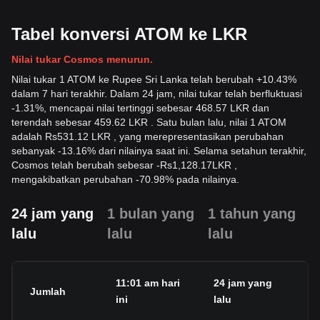
Tabel konversi ATOM ke LKR
Nilai tukar Cosmos menurun.
Nilai tukar 1 ATOM ke Rupee Sri Lanka telah berubah +10.43%
dalam 7 hari terakhir. Dalam 24 jam, nilai tukar telah berfluktuasi
-1.31%, mencapai nilai tertinggi sebesar 468.57 LKR dan
terendah sebesar 459.62 LKR . Satu bulan lalu, nilai 1 ATOM
adalah Rs531.12 LKR , yang merepresentasikan perubahan
sebanyak -13.16% dari nilainya saat ini. Selama setahun terakhir,
Cosmos telah berubah sebesar
-
Rs
1,128.17
LKR
,
mengakibatkan perubahan -70.98% pada nilainya.
24 jam yang
1 bulan yang
1 tahun yang
lalu
lalu
lalu
11:01 am hari
24 jam yang
P
Jumlah
ini
lalu
2