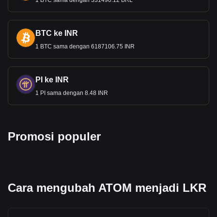
1 BTC sama dengan 331490.12 BRL
Remitansi dan Dampak Ekonomi
Remitansi (pengiriman uang) dari para diaspora Sri Lanka,
BTC ke INR
terutama dari Timur Tengah dan Eropa, merupakan sumber
1 BTC sama dengan 6187106.75 INR
pendapatan luar
negeri yang signifikan. Remitansi ini, yang
dikonversi ke dalam mata uang Rupee, memainkan peran
penting dalam mendukung keluarga dan berkontribusi pada
perekonomian nasional.
PI ke INR
1 PI sama dengan 8.48 INR
Data pertukaran kripto ke fiat Bitget menunjukkan
bahwa pasangan perdagangan Cosmos yang paling
populer adalah ATOM ke LKR, dengan kode Cosmos
adalah ATOM. Gunakan kalkulator mata uang kripto
Promosi populer
kami sekarang untuk melihat berapa banyak mata
uang kripto yang bisa kamu pertukarkan dengan LKR.
Cara mengubah ATOM menjadi LKR