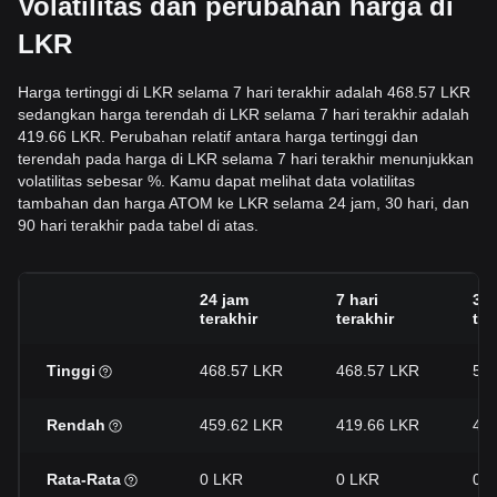
Volatilitas dan perubahan harga di
LKR
Harga tertinggi di LKR selama 7 hari terakhir adalah 468.57 LKR
sedangkan harga terendah di LKR selama 7 hari terakhir adalah
419.66 LKR. Perubahan relatif antara harga tertinggi dan
terendah pada harga di LKR selama 7 hari terakhir menunjukkan
volatilitas sebesar %. Kamu dapat melihat data volatilitas
tambahan dan harga ATOM ke LKR selama 24 jam, 30 hari, dan
90 hari terakhir pada tabel di atas.
24 jam
7 hari
30 
terakhir
terakhir
ter
Tinggi
468.57 LKR
468.57 LKR
53
Rendah
459.62 LKR
419.66 LKR
40
Rata-Rata
0 LKR
0 LKR
0 