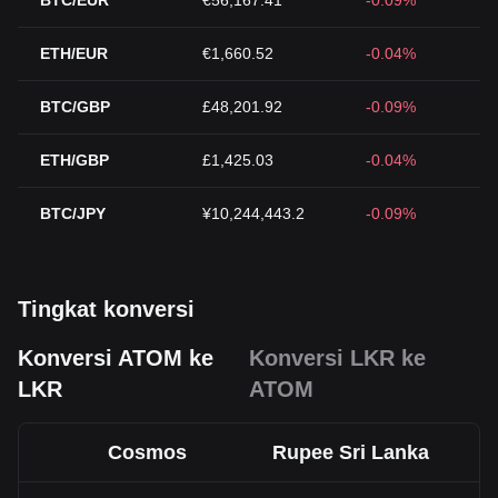
BTC/EUR
€56,167.41
-0.09%
ETH/EUR
€1,660.52
-0.04%
BTC/GBP
£48,201.92
-0.09%
ETH/GBP
£1,425.03
-0.04%
BTC/JPY
¥10,244,443.2
-0.09%
Tingkat konversi
Konversi ATOM ke
Konversi LKR ke
LKR
ATOM
Cosmos
Rupee Sri Lanka