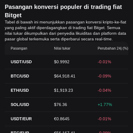
Pasangan konversi populer di trading fiat
Bitget
Tabel di bawah ini menunjukkan pasangan konversi kripto-ke-fiat
yang paling aktif diperdagangkan di trading fiat Bitget. Semua
nilai tukar dikumpulkan dari penyedia likuiditas dan platform data
pasar global terkemuka serta diperbarui secara real-time.
Pasangan
Nilai tukar
Perubahan 24j (%)
USDT/USD
$0.9992
-0.01%
BTC/USD
$64,918.41
-0.09%
ETH/USD
$1,919.23
-0.04%
SOL/USD
$76.36
+1.77%
USDT/EUR
€0.8645
-0.01%