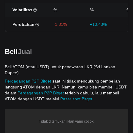
Volatilitas
%
%
%
Perubahan
-1.31%
+10.43%
-1
Beli
Jual
Beli ATOM (atau USDT) untuk penawaran LKR (Sri Lankan
Rupee)
Perdagangan P2P Bitget
saat ini tidak mendukung pembelian
langsung ATOM dengan LKR. Namun, kamu bisa membeli USDT
dalam
Perdagangan P2P Bitget
terlebih dahulu, lalu membeli
ATOM dengan USDT melalui
Pasar spot Bitget
.
Tidak ditemukan iklan yang cocok.