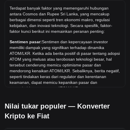
Berapa harga ATOM/LKR tertinggi sepanjang
Terdapat banyak faktor yang memengaruhi hubungan
sejarah?
antara Cosmos dan Rupee Sri Lanka, yang mencakup
berbagai dimensi seperti tren ekonomi makro, regulasi
Harga tertinggi sepanjang masa untuk 1 ATOM di LKR
kebijakan, dan inovasi teknologi. Secara spesifik, faktor-
adalah Rs14,947.09. Masih harus dilihat apakah nilai 1
faktor kunci berikut ini memainkan peranan penting:
ATOM/LKR akan melampaui nilai tertinggi saat ini.
Sentimen pasar:
Sentimen dan kepercayaan investor
Berapa tren harga di LKR?
memiliki dampak yang signifikan terhadap dinamika
Selama 7 hari terakhir, nilai tukar Cosmos (ATOM) telah
ATOM/LKR. Ketika ada berita positif di pasar tentang adopsi
naik sebesar 10.43%. Selama bulan terakhir, nilai tukar
ATOM yang meluas atau terobosan teknologi besar, hal
Cosmos (ATOM) telah turun sebesar 13.16% terhadap
tersebut cenderung memicu optimisme pasar dan
Rupee Sri Lanka (LKR).
mendorong kenaikan ATOM/LKR. Sebaliknya, berita negatif,
seperti tindakan keras dari regulator dan kerentanan
keamanan, dapat memicu kepanikan pasar dan
menyebabkan penurunan ATOM/LKR.
Lingkungan regulasi:
Kebijakan dan regulasi pemerintah
Nilai tukar populer — Konverter
seputar mata uang kripto memiliki dampak langsung pada
penerimaannya, yang pada gilirannya menentukan nilainya
Kripto ke Fiat
relatif terhadap mata uang tradisional seperti dolar AS.
Regulasi yang jelas dan mendukung dapat meningkatkan
kepercayaan investor terhadap mata uang kripto dan