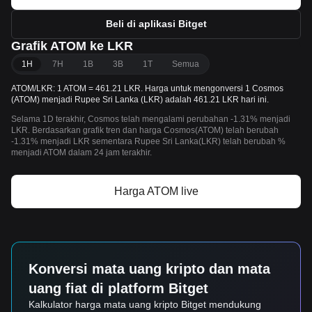
Beli di aplikasi Bitget
Grafik ATOM ke LKR
1H
7H
1B
3B
1T
Semua
ATOM/LKR: 1 ATOM = 461.21 LKR. Harga untuk mengonversi 1 Cosmos
(ATOM) menjadi Rupee Sri Lanka (LKR) adalah 461.21 LKR hari ini.
Selama 1D terakhir, Cosmos telah mengalami perubahan -1.31% menjadi
LKR. Berdasarkan grafik tren dan harga Cosmos(ATOM) telah berubah
-1.31% menjadi LKR sementara Rupee Sri Lanka(LKR) telah berubah %
menjadi ATOM dalam 24 jam terakhir.
Harga ATOM live
Konversi mata uang kripto dan mata
uang fiat di platform Bitget
Kalkulator harga mata uang kripto Bitget mendukung