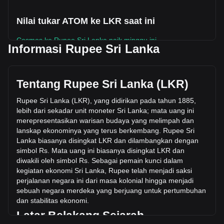
Nilai tukar ATOM ke LKR saat ini
Cosmos ke Rupee Sri Lanka naik minggu ini.
Informasi Rupee Sri Lanka
Harga pasar Cosmos saat ini adalah Rs461.21 per ATOM,
dengan total kapitalisasi pasar sebesar
Rs241,580,621,172.79 LKR berdasarkan suplai beredar
Tentang Rupee Sri Lanka (LKR)
sebanyak 523,792,400 ATOM. Volume perdagangan
sebesar Cosmos telah berubah -15.30% (Rs-
Rupee Sri Lanka (LKR), yang didirikan pada tahun 1885,
956,664,972.82 LKR) dalam 24 jam terakhir. Pada hari
lebih dari sekadar unit moneter Sri Lanka; mata uang ini
perdagangan terakhir, volume perdagangan ATOM adalah
merepresentasikan warisan budaya yang melimpah dan
Rs6,254,715,384.79.
lanskap ekonominya yang terus berkembang. Rupee Sri
Lanka biasanya disingkat LKR dan dilamban
gkan dengan
simbol Rs. Mata uang ini biasanya disingkat LKR dan
Info lebih lanjut tentang Cosmos di Bitget
diwakili oleh simbol Rs. Sebagai pemain kunci dalam
kegiatan ekonomi Sri Lanka, Rupee telah menjadi saksi
Harga Cosmos
perjalanan negara ini dari masa kolonial hingga menjadi
Prediksi harga Cosmos
sebuah negara merdeka yang ber
juang untuk pertumbuhan
Apa itu Cosmos (ATOM)
dan stabilitas ekonomi.
Kalkulator profit Cosmos
Latar Belakang Sejarah