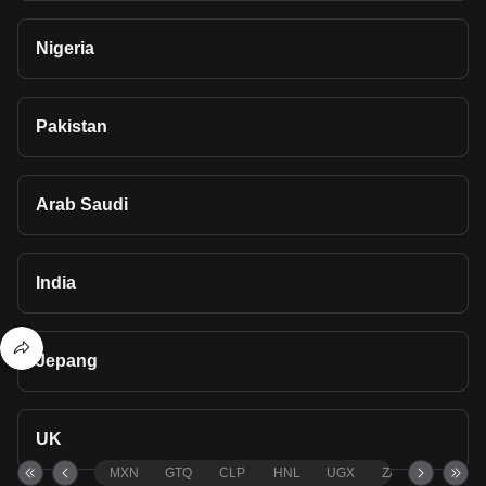
Nigeria
Pakistan
Arab Saudi
India
Jepang
UK
MXN
GTQ
CLP
HNL
UGX
ZAR
TND