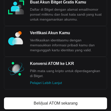
Buat Akun Bitget Gratis Kamu
Daftar di Bitget dengan alamat email/nomor
ponsel milikmu dan buat kata sandi yang kuat
untuk mengamankan akunmu.
Verifikasi Akun Kamu
Verifikasikan identitasmu dengan
memasukkan informasi pribadi kamu dan
mengunggah kartu identitas yang valid.
Konversi ATOM ke LKR
Pilih mata uang kripto untuk diperdagangkan
di Bitget.
Pelajari Lebih Lanjut
Beli/jual ATOM sekarang