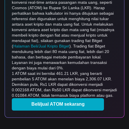
konversi real-time antara pasangan mata uang, seperti
Cosmos (ATOM) ke Rupee Sri Lanka (LKR). Harap
perhatikan bahwa kalkulator ini hanya ditujukan sebagai
referensi dan digunakan untuk menghitung nilai tukar
antara aset kripto dan mata uang fiat. Untuk melakukan
konversi antara aset kripto dan mata uang fiat (misalnya
membeli kripto dengan fiat atau menjual kripto untuk
mendapat fiat), silakan gunakan trading fiat Bitget
(
Halaman Beli/Jual Kripto Bitget
). Trading fiat Bitget
mendukung lebih dari 80 mata uang fiat, lebih dari 20
bahasa, dan berbagai metode pembayaran lokal.
Layanan ini juga menawarkan kemudahan transaksi
dengan biaya mulai dari 0%.
1 ATOM saat ini bernilai 461.21 LKR, yang berarti
pembelian 5 ATOM akan menelan biaya 2,306.07 LKR.
Demikian pula, Rs1 LKR dapat dikonversi menjadi
0.002168 ATOM, dan Rs50 LKR dapat dikonversi menjadi
0.01084 ATOM, tidak termasuk biaya platform atau gas.
Beli/jual ATOM sekarang