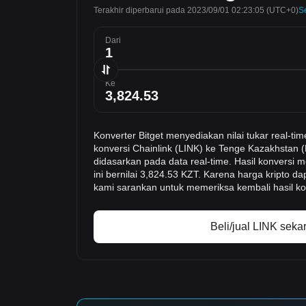
Terakhir diperbarui pada 2023/09/01 02:23:05
(UTC+0)
S
Dari
Ke
Konverter Bitget menyediakan nilai tukar real-
konversi Chainlink (LINK) ke Tenge Kazakhstan (
didasarkan pada data real-time. Hasil konversi
ini bernilai 3,824.53 KZT. Karena harga kripto d
kami sarankan untuk memeriksa kembali hasil ko
Beli/jual LINK seka