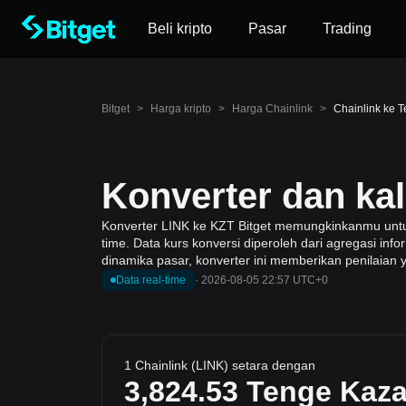
Beli kripto
Pasar
Trading
Bitget
>
Harga kripto
>
Harga Chainlink
>
Chainlink ke 
Konverter dan ka
Konverter LINK ke KZT Bitget memungkinkanmu untuk 
time. Data kurs konversi diperoleh dari agregasi in
dinamika pasar, konverter ini memberikan penilaian 
Data real-time
·
2026-08-05 22:57 UTC+0
1 Chainlink (LINK) setara dengan
3,824.53
Tenge Kaz