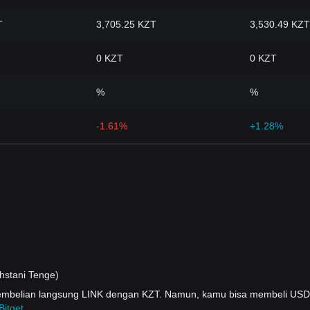
T
3,705.25 KZT
3,530.49 KZT
0 KZT
0 KZT
%
%
-1.61%
+1.28%
hstani Tenge)
pembelian langsung LINK dengan KZT. Namun, kamu bisa membeli US
Bitget
.