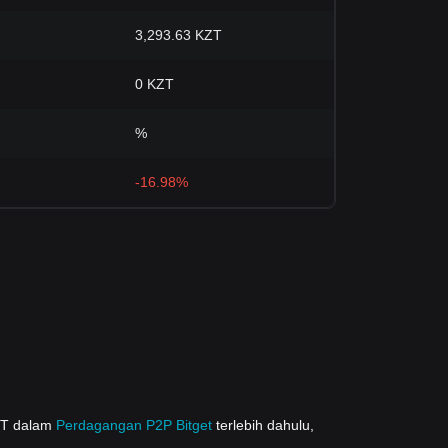
3,293.63 KZT
0 KZT
%
-16.98%
DT dalam
Perdagangan P2P Bitget
terlebih dahulu,