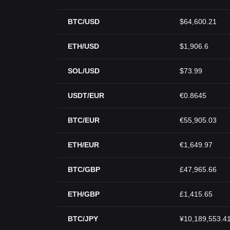
BTC/USD
$64,600.21
ETH/USD
$1,906.6
SOL/USD
$73.99
USDT/EUR
€0.8645
BTC/EUR
€55,905.03
ETH/EUR
€1,649.97
BTC/GBP
£47,965.66
ETH/GBP
£1,415.65
BTC/JPY
¥10,189,553.4