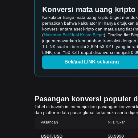
Konversi mata uang kripto 
Kalkulator harga mata uang kripto Bitget mendu
perhatikan bahwa kalkulator ini hanya ditujukan 
konversi antara aset kripto dan mata uang fiat (m
(
Halaman Beli/Jual Kripto Bitget
). Trading fiat B
juga menawarkan kemudahan transaksi dengan b
1 LINK saat ini bernilai 3,824.53 KZT, yang ber
LINK, dan ₸50 KZT dapat dikonversi menjadi 0.00
Beli/jual LINK sekarang
Pasangan konversi populer di 
Tabel di bawah ini menunjukkan pasangan konversi krip
dan platform data pasar global terkemuka serta diper
Pasangan
Nilai tukar
USDT/USD
$0.9990