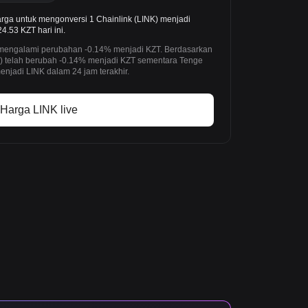
arga untuk mengonversi 1 Chainlink (LINK) menjadi
.53 KZT hari ini.
h mengalami perubahan -0.14% menjadi KZT. Berdasarkan
NK) telah berubah -0.14% menjadi KZT sementara Tenge
njadi LINK dalam 24 jam terakhir.
Harga LINK live