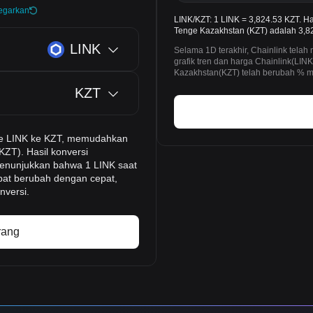
egarkan
LINK/KZT: 1 LINK = 3,824.53 KZT. H
Tenge Kazakhstan (KZT) adalah 3,824
LINK
Selama 1D terakhir, Chainlink tela
grafik tren dan harga Chainlink(LI
Kazakhstan(KZT) telah berubah % me
KZT
time LINK ke KZT, memudahkan
KZT). Hasil konversi
 menunjukkan bahwa 1 LINK saat
apat berubah dengan cepat,
nversi.
rang