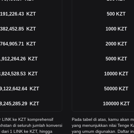
191,226.43
KZT
500
KZT
382,452.85
KZT
1000
KZT
764,905.71
KZT
2000
KZT
1,912,264.26
KZT
5000
KZT
3,824,528.53
KZT
10000
KZT
9,122,642.64
KZT
50000
KZT
8,245,285.29
KZT
100000
KZT
r LINK ke KZT komprehensif
Pada tabel di atas, kamu akan
hstan di seluruh jumlah konversi
yang menunjukkan nilai Tenge Ka
 dari 1 LINK ke KZT, hingga
yang umum digunakan. Daftar in