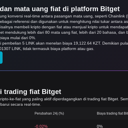
dan mata uang fiat di platform Bitget
kung konversi real-time antara pasangan mata uang, seperti Chainlink
sebagai referensi dan digunakan untuk menghitung nilai tukar antara a
isalnya membeli kripto dengan fiat atau menjual kripto untuk mendapat f
itget mendukung lebih dari 80 mata uang fiat, lebih dari 20 bahasa, da
iaya mulai dari 0%.
arti pembelian 5 LINK akan menelan biaya 19,122.64 KZT. Demikian pul
1307 LINK, tidak termasuk biaya platform atau gas.
trading fiat Bitget
to-ke-fiat yang paling aktif diperdagangkan di trading fiat Bitget. Sem
barui secara real-time.
Perubahan 24j (%)
Biaya trading fiat Bi
-0.02%
0%