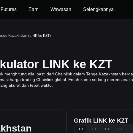
Futures
Earn
Wawasan
Selengkapnya
Tenge Kazakhstan (LINK ke KZT)
lkulator LINK ke KZT
menghitung nilai pasti dari Chainlink dalam Tenge Kazakhstan berdas
formasi harga trading Chainlink global. Entah kamu sedang merencanakan
yang akurat dan tepat waktu.
Grafik LINK ke KZT
akhstan
1H
7H
1B
3B
1