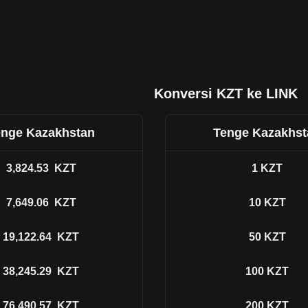
Konversi KZT ke LINK
enge Kazakhstan
Tenge Kazakhst
3,824.53
KZT
1
KZT
7,649.06
KZT
10
KZT
19,122.64
KZT
50
KZT
38,245.29
KZT
100
KZT
76,490.57
KZT
200
KZT