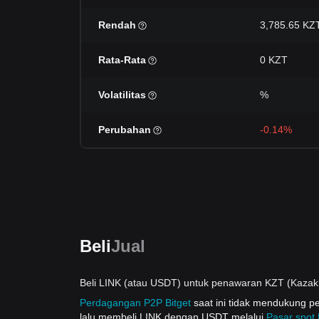
Rendah
3,785.65 KZ
Rata-Rata
0 KZT
Volatilitas
%
Perubahan
-0.14%
Beli
Jual
Beli LINK (atau USDT) untuk penawaran KZT (Kazak
Perdagangan P2P Bitget
saat ini tidak mendukung 
lalu membeli LINK dengan USDT melalui
Pasar spot 