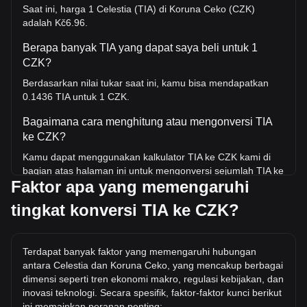
Saat ini, harga 1 Celestia (TIA) di Koruna Ceko (CZK)
adalah Kč6.96.
Berapa banyak TIA yang dapat saya beli untuk 1
CZK?
Berdasarkan nilai tukar saat ini, kamu bisa mendapatkan
0.1436 TIA untuk 1 CZK.
Bagaimana cara menghitung atau mengonversi TIA
ke CZK?
Kamu dapat menggunakan kalkulator TIA ke CZK kami di
bagian atas halaman ini untuk mengonversi sejumlah TIA ke
Faktor apa yang memengaruhi
CZK. Kami juga menyertakan tabel referensi cepat untuk
konversi yang paling populer. Misalnya, 5 CZK setara
tingkat konversi TIA ke CZK?
dengan 0.7181 TIA, sedangkan 5 TIA akan berharga sekitar
34.81CZK.
Berapa harga TIA/CZK tertinggi sepanjang sejarah?
Terdapat banyak faktor yang memengaruhi hubungan
antara Celestia dan Koruna Ceko, yang mencakup berbagai
Harga tertinggi sepanjang masa untuk 1 TIA di CZK adalah
dimensi seperti tren ekonomi makro, regulasi kebijakan, dan
Kč437.61. Masih harus dilihat apakah nilai 1 TIA/CZK akan
inovasi teknologi. Secara spesifik, faktor-faktor kunci berikut
melampaui nilai tertinggi saat ini.
ini memainkan peranan penting: