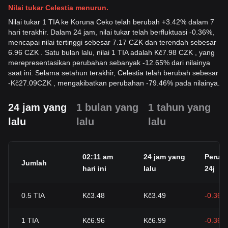
Nilai tukar Celestia menurun.
Nilai tukar 1 TIA ke Koruna Ceko telah berubah +3.42% dalam 7
hari terakhir. Dalam 24 jam, nilai tukar telah berfluktuasi -0.36%,
mencapai nilai tertinggi sebesar 7.17 CZK dan terendah sebesar
6.96 CZK . Satu bulan lalu, nilai 1 TIA adalah Kč7.98 CZK , yang
merepresentasikan perubahan sebanyak -12.65% dari nilainya
saat ini. Selama setahun terakhir, Celestia telah berubah sebesar
-
Kč
27.09
CZK
, mengakibatkan perubahan -79.46% pada nilainya.
24 jam yang
1 bulan yang
1 tahun yang
lalu
lalu
lalu
02:11 am
24 jam yang
Perub
Jumlah
hari ini
lalu
24j
0.5
TIA
Kč3.48
Kč3.49
-0.36%
1
TIA
Kč6.96
Kč6.99
-0.36%