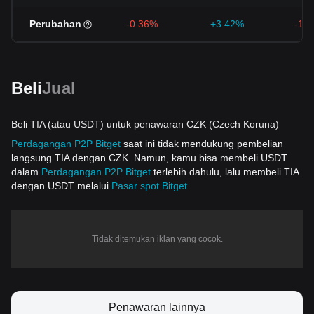
Perubahan
-0.36%
+3.42%
-12
Beli
Jual
Beli TIA (atau USDT) untuk penawaran CZK (Czech Koruna)
Perdagangan P2P Bitget
saat ini tidak mendukung pembelian
langsung TIA dengan CZK. Namun, kamu bisa membeli USDT
dalam
Perdagangan P2P Bitget
terlebih dahulu, lalu membeli TIA
dengan USDT melalui
Pasar spot Bitget
.
Tidak ditemukan iklan yang cocok.
Penawaran lainnya