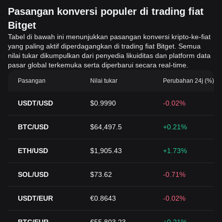
Pasangan konversi populer di trading fiat
Bitget
Tabel di bawah ini menunjukkan pasangan konversi kripto-ke-fiat
yang paling aktif diperdagangkan di trading fiat Bitget. Semua
nilai tukar dikumpulkan dari penyedia likuiditas dan platform data
pasar global terkemuka serta diperbarui secara real-time.
Pasangan
Nilai tukar
Perubahan 24j (%)
USDT/USD
$0.9990
-0.02%
BTC/USD
$64,497.5
+0.21%
ETH/USD
$1,905.43
+1.73%
SOL/USD
$73.62
-0.71%
USDT/EUR
€0.8643
-0.02%