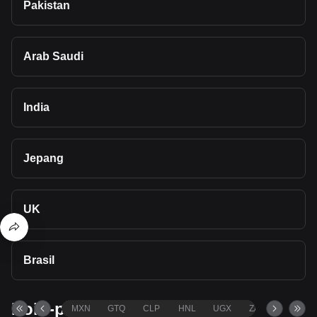
Pakistan
Arab Saudi
India
Jepang
UK
Brasil
Poin-poin penting
MXN
GTQ
CLP
HNL
UGX
ZAR
TND