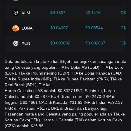
berkembang.
$0.1637
€0.1416
C$0.
XLM
$0.04097
€0.03544
C$0.
LUNA
$0.003082
€0.002667
C$0.
XCN
Data pertukaran kripto ke fiat Bitget menunjukkan pasangan mata
uang Celestia yang populer: TIA ke Dolar AS (USD), TIA ke Euro
(EUR), TIA ke Poundsterling (GBP), TIA ke Dolar Kanada (CAD),
TIA ke Rupee India (INR), TIA ke Rupee Pakistan (PKR), TIA ke
Real Brasil (BRL), TIA ke…
Harga Celestia di AS adalah $0.3327 USD. Selain itu, harga
Celestia adalah €0.2879 EUR di zona euro, £0.2470 GBP di
Inggris, C$0.4661 CAD di Kanada, ₹31.63 INR di India, ₨92.37
PKR di Pakistan, R$1.71 BRL di Brazil, dan banyak lagi.
Pasangan mata uang Celestia yang paling populer adalah TIA ke
Koruna Ceko(CZK). Harga 1 Celestia (TIA) dalam Koruna Ceko
(CZK) adalah Kč6.96.