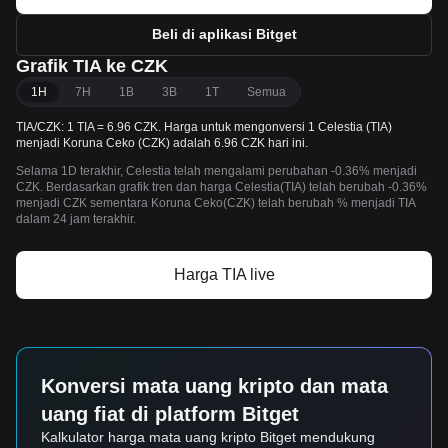
Beli di aplikasi Bitget
Grafik TIA ke CZK
1H
7H
1B
3B
1T
Semua
TIA/CZK: 1 TIA = 6.96 CZK. Harga untuk mengonversi 1 Celestia (TIA)
menjadi Koruna Ceko (CZK) adalah 6.96 CZK hari ini.
Selama 1D terakhir, Celestia telah mengalami perubahan -0.36% menjadi
CZK. Berdasarkan grafik tren dan harga Celestia(TIA) telah berubah -0.36%
menjadi CZK sementara Koruna Ceko(CZK) telah berubah % menjadi TIA
dalam 24 jam terakhir.
Harga TIA live
Konversi mata uang kripto dan mata
uang fiat di platform Bitget
Kalkulator harga mata uang kripto Bitget mendukung