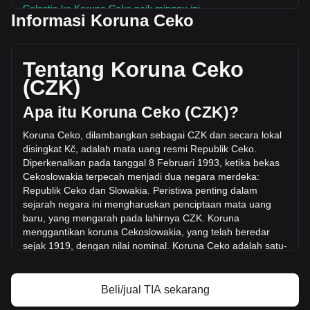
Celestia ke Koruna Ceko naik minggu ini.
Informasi Koruna Ceko
Harga pasar Celestia saat ini adalah Kč6.96 per TIA,
dengan total kapitalisasi pasar sebesar Kč6,405,011,217.44
CZK berdasarkan suplai beredar sebanyak 919,933,000
Tentang Koruna Ceko
TIA. Volume perdagangan sebesar Celestia telah berubah
(CZK)
+5.17% (Kč13,412,131.59 CZK) dalam 24 jam terakhir.
Pada hari perdagangan terakhir, volume perdagangan TIA
Apa itu Koruna Ceko (CZK)?
adalah Kč259,482,502.43.
Koruna Ceko, dilambangkan sebagai CZK dan secara lokal
disingkat Kč, adalah mata uang resmi Republik Ceko.
Info lebih lanjut tentang Celestia di Bitget
Diperkenalkan pada tanggal 8 Februari 1993, ketika bekas
Cekoslowakia terpecah menjadi dua negara merdeka:
Harga Celestia
Republik Ceko dan Slowakia. Peristiwa pent
ing dalam
Prediksi harga Celestia
sejarah negara ini mengharuskan penciptaan mata uang
Apa itu Celestia (TIA)
baru, yang mengarah pada lahirnya CZK. Koruna
Kalkulator profit Celestia
menggantikan koruna Cekoslowakia, yang telah beredar
sejak 1919, dengan nilai nominal. Koruna Ceko adalah satu-
satunya alat pembayaran yang sah di
Republik Ceko.
Koruna Ceko diterbitkan dan diatur oleh Bank Nasional
Beli/jual TIA sekarang
Ceko (Česká národní banka, CNB), otoritas perbankan
pusat Republik Ceko. Didirikan pada tahun 1993 setelah