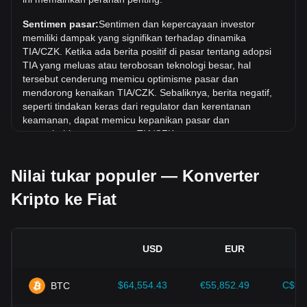
Berapa tren harga di CZK?
Sentimen pasar:
Sentimen dan kepercayaan investor
Selama 7 hari terakhir, nilai tukar Celestia (TIA) telah naik
memiliki dampak yang signifikan terhadap dinamika
sebesar 3.42%. Selama bulan terakhir, nilai tukar Celestia
TIA/CZK. Ketika ada berita positif di pasar tentang adopsi
(TIA) telah turun sebesar 12.65% terhadap Koruna Ceko
TIA yang meluas atau terobosan teknologi besar, hal
(CZK).
tersebut cenderung memicu optimisme pasar dan
mendorong kenaikan TIA/CZK. Sebaliknya, berita negatif,
seperti tindakan keras dari regulator dan kerentanan
keamanan, dapat memicu kepanikan pasar dan
menyebabkan penurunan TIA/CZK.
Lingkungan regulasi:
Kebijakan dan regulasi pemerintah
Nilai tukar populer — Konverter
seputar mata uang kripto memiliki dampak langsung pada
penerimaannya, yang pada gilirannya menentukan nilainya
Kripto ke Fiat
relatif terhadap mata uang tradisional seperti dolar AS.
Regulasi yang jelas dan mendukung dapat meningkatkan
kepercayaan investor terhadap mata uang kripto dan
menaikkan nilainya. Sebaliknya, kebijakan regulasi yang
USD
EUR
tidak jelas atau terlalu ketat dapat menghambat
perkembangan mata uang kripto dan menyebabkan nilainya
jatuh.
$64,554.43
€55,852.49
C$90
BTC
Indikator ekonomi:
Faktor-faktor ekonomi makro di negara