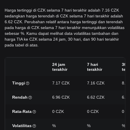
Harga tertinggi di CZK selama 7 hari terakhir adalah 7.16 CZK
sedangkan harga terendah di CZK selama 7 hari terakhir adalah
6.62 CZK. Perubahan relatif antara harga tertinggi dan terendah
pada harga di CZK selama 7 hari terakhir menunjukkan volatilitas
sebesar %. Kamu dapat melihat data volatilitas tambahan dan
harga TIA ke CZK selama 24 jam, 30 hari, dan 90 hari terakhir
pada tabel di atas.
24 jam
7 hari
30 h
terakhir
terakhir
tera
Tinggi
7.17 CZK
7.16 CZK
8.8
Rendah
6.96 CZK
6.62 CZK
6.5
Rata-Rata
0 CZK
0 CZK
0 C
Volatilitas
%
%
%