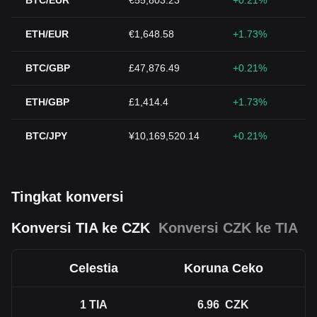
BTC/EUR
€55,803.23
+0.21%
ETH/EUR
€1,648.58
+1.73%
BTC/GBP
£47,876.49
+0.21%
ETH/GBP
£1,414.4
+1.73%
BTC/JPY
¥10,169,520.14
+0.21%
Tingkat konversi
Konversi TIA ke CZK
Konversi CZK ke TIA
Celestia
Koruna Ceko
1
TIA
6.96
CZK