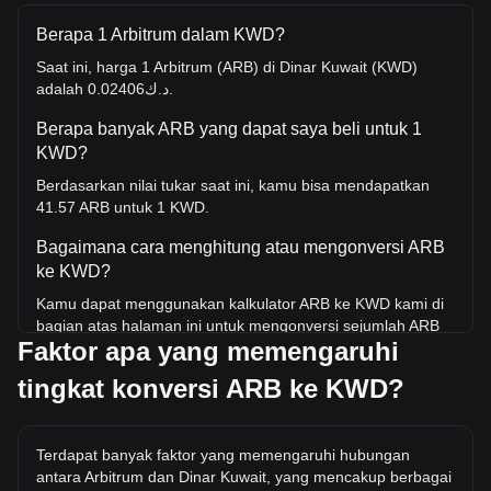
Berapa 1 Arbitrum dalam KWD?
Saat ini, harga 1 Arbitrum (ARB) di Dinar Kuwait (KWD)
adalah د.ك0.02406.
Berapa banyak ARB yang dapat saya beli untuk 1
KWD?
Berdasarkan nilai tukar saat ini, kamu bisa mendapatkan
41.57 ARB untuk 1 KWD.
Bagaimana cara menghitung atau mengonversi ARB
ke KWD?
Kamu dapat menggunakan kalkulator ARB ke KWD kami di
bagian atas halaman ini untuk mengonversi sejumlah ARB
Faktor apa yang memengaruhi
ke KWD. Kami juga menyertakan tabel referensi cepat untuk
konversi yang paling populer. Misalnya, 5 KWD setara
tingkat konversi ARB ke KWD?
dengan 207.85 ARB, sedangkan 5 ARB akan berharga
sekitar 0.1203KWD.
Berapa harga ARB/KWD tertinggi sepanjang sejarah?
Terdapat banyak faktor yang memengaruhi hubungan
antara Arbitrum dan Dinar Kuwait, yang mencakup berbagai
Harga tertinggi sepanjang masa untuk 1 ARB di KWD