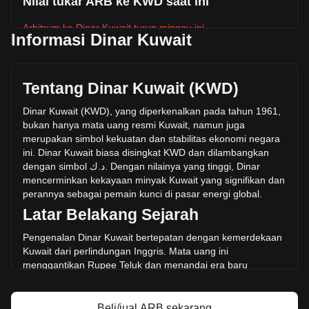
Nilai tukar ARB ke KWD saat ini
Arbitrum ke Dinar Kuwait turun minggu ini.
Informasi Dinar Kuwait
Harga pasar Arbitrum saat ini adalah د.ك0.02406 per ARB,
dengan total kapitalisasi pasar sebesar د.ك-- KWD
berdasarkan suplai beredar sebanyak -- ARB. Volume
Tentang Dinar Kuwait (KWD)
perdagangan sebesar Arbitrum telah berubah --% (د.ك--
KWD) dalam 24 jam terakhir. Pada hari perdagangan
Dinar Kuwait (KWD), yang diperkenalkan pada tahun 1961,
terakhir, volume perdagangan ARB adalah د.ك--.
bukan hanya mata uang resmi Kuwait, namun juga
merupakan simbol kekuatan dan stabilitas ekonomi negara
ini. Dinar Kuwait biasa disingkat KWD dan dilambangkan
Info lebih lanjut tentang Arbitrum di Bitget
dengan simbol
ك
.
د
. Dengan nilainya yang ti
nggi, Dinar
mencerminkan kekayaan minyak Kuwait yang signifikan dan
Harga Arbitrum
perannya sebagai pemain kunci di pasar energi global.
Prediksi harga Arbitrum
Latar Belakang Sejarah
Apa itu Arbitrum (ARB)
Kalkulator profit Arbitrum
Pengenalan Dinar Kuwait bertepatan dengan kemerdekaan
Kuwait dari perlindungan Inggris. Mata uang ini
mengganti
kan Rupee Teluk dan menandai era baru
kedaulatan moneter, yang mencerminkan kemandirian
politik yang baru saja dicapai oleh negara ini. Dinar awalnya
dipatok ke Pound Inggris dan kemudian ke sekeranjang
Beli/jual ARB sekarang