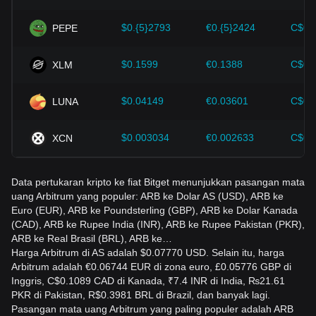
perubahan harga Arbitrum di masa depan dan
menyesuaikan strategi investasi mereka di pasar yang terus
$0.{5}2793
€0.{5}2424
C$0.
PEPE
berkembang.
$0.1599
€0.1388
C$0.
XLM
$0.04149
€0.03601
C$0.
LUNA
$0.003034
€0.002633
C$0.
XCN
Data pertukaran kripto ke fiat Bitget menunjukkan pasangan mata
uang Arbitrum yang populer: ARB ke Dolar AS (USD), ARB ke
Euro (EUR), ARB ke Poundsterling (GBP), ARB ke Dolar Kanada
(CAD), ARB ke Rupee India (INR), ARB ke Rupee Pakistan (PKR),
ARB ke Real Brasil (BRL), ARB ke…
Harga Arbitrum di AS adalah $0.07770 USD. Selain itu, harga
Arbitrum adalah €0.06744 EUR di zona euro, £0.05776 GBP di
Inggris, C$0.1089 CAD di Kanada, ₹7.4 INR di India, ₨21.61
PKR di Pakistan, R$0.3981 BRL di Brazil, dan banyak lagi.
Pasangan mata uang Arbitrum yang paling populer adalah ARB