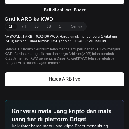
Beli di aplikasi Bitget
Grafik ARB ke KWD
1H
7H
1B
3B
1T
Semua
ARB/KWD: 1 ARB = 0.02406 KWD. Harga untuk mengonversi 1 Arbitrum
(ARB) menjadi Dinar Kuwait (KWD) adalah 0.02406 KWD hari ini.
Selama 1D terakhir, Arbitrum telah mengalami perubahan -1.27% menjadi
KWD. Berdasarkan grafik tren dan harga Arbitrum(ARB) telah berubah
-1.27% menjadi KWD sementara Dinar Kuwait(KWD) telah berubah %
menjadi ARB dalam 24 jam terakhir.
Harga ARB live
Konversi mata uang kripto dan mata
uang fiat di platform Bitget
Kalkulator harga mata uang kripto Bitget mendukung