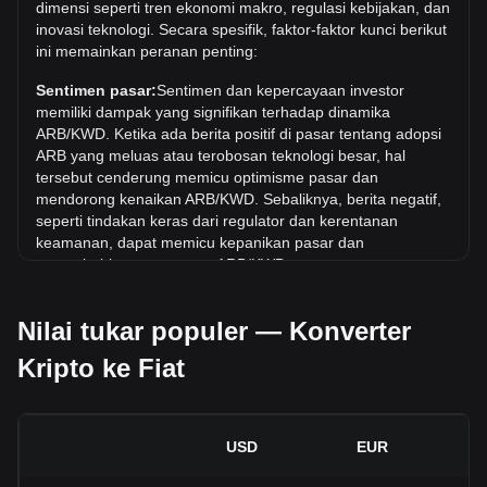
dimensi seperti tren ekonomi makro, regulasi kebijakan, dan
adalah د.ك3.72. Masih harus dilihat apakah nilai 1
inovasi teknologi. Secara spesifik, faktor-faktor kunci berikut
ARB/KWD akan melampaui nilai tertinggi saat ini.
ini memainkan peranan penting:
Berapa tren harga di KWD?
Sentimen pasar:
Sentimen dan kepercayaan investor
Selama 7 hari terakhir, nilai tukar Arbitrum (ARB) telah turun
memiliki dampak yang signifikan terhadap dinamika
sebesar 3.72%. Selama bulan terakhir, nilai tukar Arbitrum
ARB/KWD. Ketika ada berita positif di pasar tentang adopsi
(ARB) telah naik sebesar 0.91% terhadap Dinar Kuwait
ARB yang meluas atau terobosan teknologi besar, hal
(KWD).
tersebut cenderung memicu optimisme pasar dan
mendorong kenaikan ARB/KWD. Sebaliknya, berita negatif,
seperti tindakan keras dari regulator dan kerentanan
keamanan, dapat memicu kepanikan pasar dan
menyebabkan penurunan ARB/KWD.
Lingkungan regulasi:
Kebijakan dan regulasi pemerintah
Nilai tukar populer — Konverter
seputar mata uang kripto memiliki dampak langsung pada
penerimaannya, yang pada gilirannya menentukan nilainya
Kripto ke Fiat
relatif terhadap mata uang tradisional seperti dolar AS.
Regulasi yang jelas dan mendukung dapat meningkatkan
kepercayaan investor terhadap mata uang kripto dan
menaikkan nilainya. Sebaliknya, kebijakan regulasi yang
USD
EUR
tidak jelas atau terlalu ketat dapat menghambat
perkembangan mata uang kripto dan menyebabkan nilainya