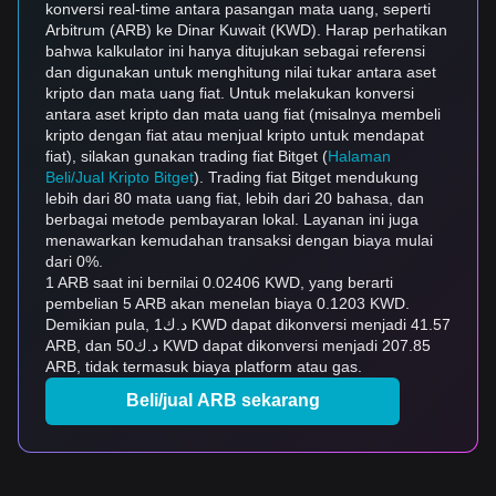
konversi real-time antara pasangan mata uang, seperti
Arbitrum (ARB) ke Dinar Kuwait (KWD). Harap perhatikan
bahwa kalkulator ini hanya ditujukan sebagai referensi
dan digunakan untuk menghitung nilai tukar antara aset
kripto dan mata uang fiat. Untuk melakukan konversi
antara aset kripto dan mata uang fiat (misalnya membeli
kripto dengan fiat atau menjual kripto untuk mendapat
fiat), silakan gunakan trading fiat Bitget (
Halaman
Beli/Jual Kripto Bitget
). Trading fiat Bitget mendukung
lebih dari 80 mata uang fiat, lebih dari 20 bahasa, dan
berbagai metode pembayaran lokal. Layanan ini juga
menawarkan kemudahan transaksi dengan biaya mulai
dari 0%.
1 ARB saat ini bernilai 0.02406 KWD, yang berarti
pembelian 5 ARB akan menelan biaya 0.1203 KWD.
Demikian pula, د.ك1 KWD dapat dikonversi menjadi 41.57
ARB, dan د.ك50 KWD dapat dikonversi menjadi 207.85
ARB, tidak termasuk biaya platform atau gas.
Beli/jual ARB sekarang