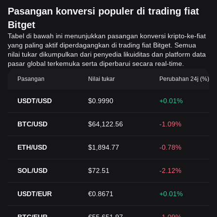
Pasangan konversi populer di trading fiat
Bitget
Tabel di bawah ini menunjukkan pasangan konversi kripto-ke-fiat
yang paling aktif diperdagangkan di trading fiat Bitget. Semua
nilai tukar dikumpulkan dari penyedia likuiditas dan platform data
pasar global terkemuka serta diperbarui secara real-time.
Pasangan
Nilai tukar
Perubahan 24j (%)
USDT/USD
$0.9990
+0.01%
BTC/USD
$64,122.56
-1.09%
ETH/USD
$1,894.77
-0.78%
SOL/USD
$72.51
-2.12%
USDT/EUR
€0.8671
+0.01%