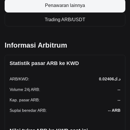
Penawaran lainnya
Trading ARB/USDT
Informasi Arbitrum
Statistik pasar ARB ke KWD
ARB
/
KWD
:
د.ك0.02406
Volume 24j ARB
:
--
Kap. pasar ARB
:
--
Suplai beredar ARB
:
--
ARB