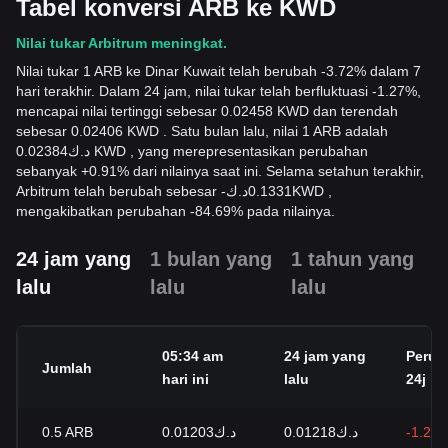
Tabel konversi ARB ke KWD
Nilai tukar Arbitrum meningkat.
Nilai tukar 1 ARB ke Dinar Kuwait telah berubah -3.72% dalam 7
hari terakhir. Dalam 24 jam, nilai tukar telah berfluktuasi -1.27%,
mencapai nilai tertinggi sebesar 0.02458 KWD dan terendah
sebesar 0.02406 KWD . Satu bulan lalu, nilai 1 ARB adalah
د.ك0.02384 KWD , yang merepresentasikan perubahan
sebanyak +0.91% dari nilainya saat ini. Selama setahun terakhir,
Arbitrum telah berubah sebesar
-
د.ك
0.1331
KWD
,
mengakibatkan perubahan -84.69% pada nilainya.
24 jam yang
1 bulan yang
1 tahun yang
lalu
lalu
lalu
05:34 am
24 jam yang
Perub
Jumlah
hari ini
lalu
24j
0.5
ARB
د.ك0.01203
د.ك0.01218
-1.27