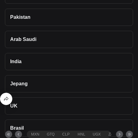
Pakistan
Arab Saudi
India
Jepang
UK
Brasil
MXN
GTQ
CLP
HNL
UGX
ZAR
TND