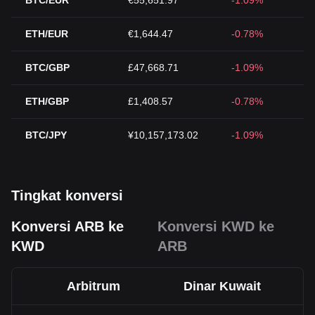
BTC/EUR
€55,651.97
-1.09%
ETH/EUR
€1,644.47
-0.78%
BTC/GBP
£47,668.71
-1.09%
ETH/GBP
£1,408.57
-0.78%
BTC/JPY
¥10,157,173.02
-1.09%
Tingkat konversi
Konversi ARB ke
Konversi KWD ke
KWD
ARB
Arbitrum
Dinar Kuwait