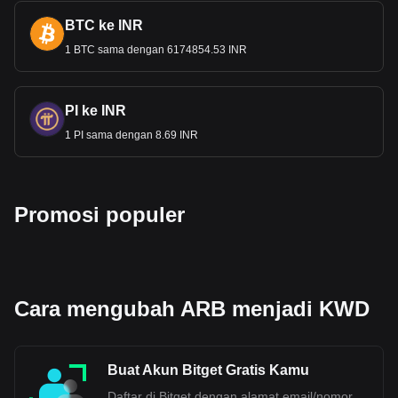
penting dari sirkulasi mata uang dalam sistem keuangan
BTC ke INR
global.
1 BTC sama dengan 6174854.53 INR
Data pertukaran kripto ke fiat Bitget menunjukkan
bahwa pasangan perdagangan Arbitrum yang paling
populer adalah ARB ke KWD, dengan kode Arbitrum
PI ke INR
adalah ARB. Gunakan kalkulator mata uang kripto
1 PI sama dengan 8.69 INR
kami sekarang untuk melihat berapa banyak mata
uang kripto yang bisa kamu pertukarkan dengan
KWD.
Promosi populer
Cara mengubah ARB menjadi KWD
Buat Akun Bitget Gratis Kamu
Daftar di Bitget dengan alamat email/nomor