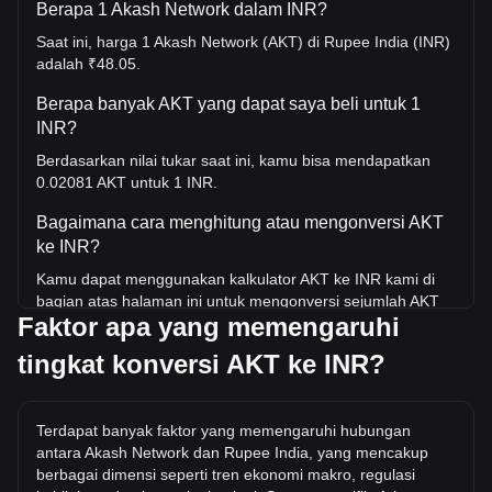
Berapa 1 Akash Network dalam INR?
Saat ini, harga 1 Akash Network (AKT) di Rupee India (INR)
adalah ₹48.05.
Berapa banyak AKT yang dapat saya beli untuk 1
INR?
Berdasarkan nilai tukar saat ini, kamu bisa mendapatkan
0.02081 AKT untuk 1 INR.
Bagaimana cara menghitung atau mengonversi AKT
ke INR?
Kamu dapat menggunakan kalkulator AKT ke INR kami di
bagian atas halaman ini untuk mengonversi sejumlah AKT
Faktor apa yang memengaruhi
ke INR. Kami juga menyertakan tabel referensi cepat untuk
konversi yang paling populer. Misalnya, 5 INR setara
tingkat konversi AKT ke INR?
dengan 0.1041 AKT, sedangkan 5 AKT akan berharga
sekitar 240.26INR.
Berapa harga AKT/INR tertinggi sepanjang sejarah?
Terdapat banyak faktor yang memengaruhi hubungan
antara Akash Network dan Rupee India, yang mencakup
Harga tertinggi sepanjang masa untuk 1 AKT di INR adalah
berbagai dimensi seperti tren ekonomi makro, regulasi
₹768.84. Masih harus dilihat apakah nilai 1 AKT/INR akan