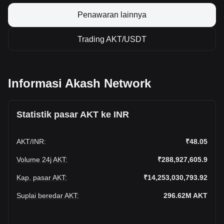
Penawaran lainnya
Trading AKT/USDT
Informasi Akash Network
Statistik pasar AKT ke INR
AKT
/
INR
:
₹48.05
Volume 24j AKT
:
₹288,927,605.9
Kap. pasar AKT
:
₹14,253,030,793.92
Suplai beredar AKT
:
296.62M
AKT