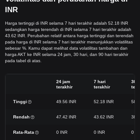
INR
Harga tertinggi di INR selama 7 hari terakhir adalah 52.18 INR
sedangkan harga terendah di INR selama 7 hari terakhir adalah
43.62 INR. Perubahan relatif antara harga tertinggi dan terendah
pada harga di INR selama 7 hari terakhir menunjukkan volatilitas
sebesar %. Kamu dapat melihat data volatilitas tambahan dan
harga AKT ke INR selama 24 jam, 30 hari, dan 90 hari terakhir
pada tabel di atas.
24 jam
7 hari
30 h
terakhir
terakhir
tera
Tinggi
49.56 INR
52.18 INR
58.9
Rendah
47.42 INR
43.62 INR
38.
Rata-Rata
0 INR
0 INR
0 I