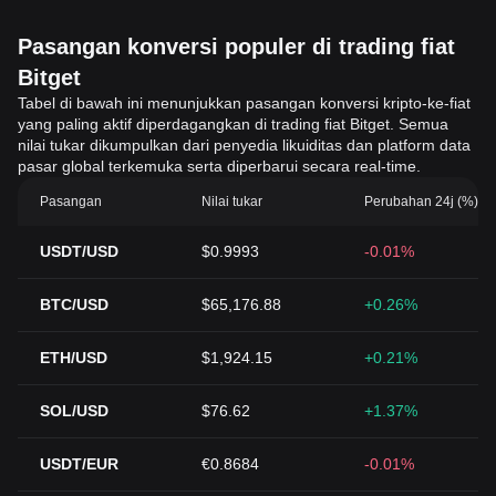
Pasangan konversi populer di trading fiat
Bitget
Tabel di bawah ini menunjukkan pasangan konversi kripto-ke-fiat
yang paling aktif diperdagangkan di trading fiat Bitget. Semua
nilai tukar dikumpulkan dari penyedia likuiditas dan platform data
pasar global terkemuka serta diperbarui secara real-time.
Pasangan
Nilai tukar
Perubahan 24j (%)
USDT/USD
$0.9993
-0.01%
BTC/USD
$65,176.88
+0.26%
ETH/USD
$1,924.15
+0.21%
SOL/USD
$76.62
+1.37%
USDT/EUR
€0.8684
-0.01%