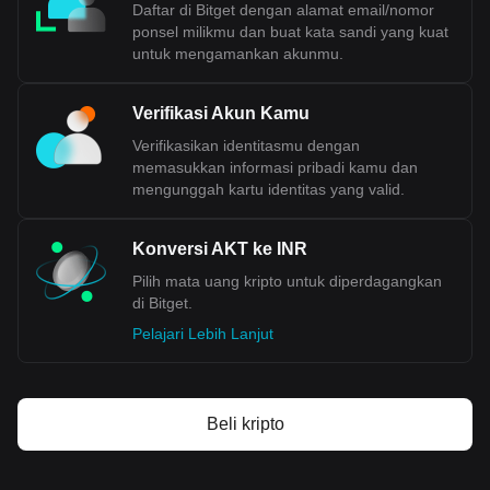
Daftar di Bitget dengan alamat email/nomor
Data pertukaran kripto ke fiat Bitget menunjukkan
ponsel milikmu dan buat kata sandi yang kuat
bahwa pasangan perdagangan Akash Network yang
untuk mengamankan akunmu.
paling populer adalah AKT ke INR, dengan kode
Akash Network adalah AKT. Gunakan kalkulator mata
uang kripto kami sekarang untuk melihat berapa
Verifikasi Akun Kamu
banyak mata uang kripto yang bisa kamu pertukarkan
dengan INR.
Verifikasikan identitasmu dengan
memasukkan informasi pribadi kamu dan
mengunggah kartu identitas yang valid.
Konversi AKT ke INR
Pilih mata uang kripto untuk diperdagangkan
di Bitget.
Pelajari Lebih Lanjut
Beli kripto