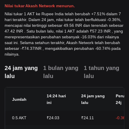
Nilai tukar Akash Network menurun.
Nilai tukar 1 AKT ke Rupee India telah berubah +7.51% dalam 7
hari terakhir. Dalam 24 jam, nilai tukar telah berfluktuasi -0.36%,
mencapai nilai tertinggi sebesar 49.56 INR dan terendah sebesar
47.42 INR . Satu bulan lalu, nilai 1 AKT adalah ₹57.23 INR , yang
merepresentasikan perubahan sebanyak -16.03% dari nilainya
saat ini. Selama setahun terakhir, Akash Network telah berubah
sebesar
-
₹
74.37
INR
, mengakibatkan perubahan -60.74% pada
nilainya.
24 jam yang
1 bulan yang
1 tahun yang
lalu
lalu
lalu
14:24 hari
24 jam yang
Perub
Jumlah
ini
lalu
24j
0.5
AKT
₹24.03
₹24.11
-0.36%