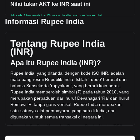
Nilai tukar AKT ke INR saat ini
Akash Network ke Rupee India naik minggu ini.
Informasi Rupee India
Harga pasar Akash Network saat ini adalah ₹48.05 per AKT,
dengan total kapitalisasi pasar sebesar ₹14,253,030,793.92
INR berdasarkan suplai beredar sebanyak 296,619,420
Tentang Rupee India
AKT. Volume perdagangan sebesar Akash Network telah
(INR)
berubah -32.91% (₹-141,713,727.39 INR) dalam 24 jam
terakhir. Pada hari perdagangan terakhir, volume
Apa itu Rupee India (INR)?
perdagangan AKT adalah ₹430,641,333.29.
Rupee India, yang ditandai dengan kode ISO INR, adalah
mata uang resmi Republik India. Istilah 'rupee' berasal dari
Info lebih lanjut tentang Akash Network di
bahasa Sansekerta 'rupyakam', yang berarti koin perak.
Bitget
Rupee India memperoleh simbol (₹) pada tahun 2010, yang
merupakan perpaduan dari huru
f Devanagari 'Ra' dan huruf
Harga Akash Network
Romawi 'R' tanpa garis vertikal. Rupee India merupakan
Prediksi harga Akash Network
satu-satunya alat pembayaran yang sah di India, dan
Apa itu Akash Network (AKT)
digunakan untuk semua transaksi di negara ini.
Kalkulator profit Akash Network
Rupee India diterbitkan oleh Reserve Bank of India (RBI),
yang merupakan b
ank sentral India. RBI bertanggung jawab
atas regulasi dan manajemen mata uang serta kebijakan