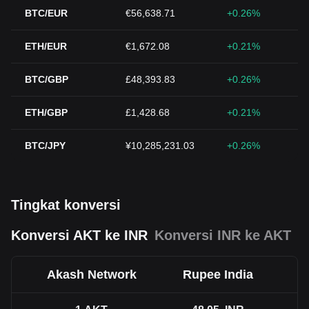
BTC/EUR
€56,638.71
+0.26%
ETH/EUR
€1,672.08
+0.21%
BTC/GBP
£48,393.83
+0.26%
ETH/GBP
£1,428.68
+0.21%
BTC/JPY
¥10,285,231.03
+0.26%
Tingkat konversi
Konversi AKT ke INR
Konversi INR ke AKT
Akash Network
Rupee India