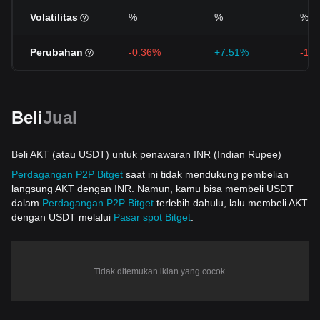
Volatilitas
%
%
%
Perubahan
-0.36%
+7.51%
-16
Beli
Jual
Beli AKT (atau USDT) untuk penawaran INR (Indian Rupee)
Perdagangan P2P Bitget
saat ini tidak mendukung pembelian
langsung AKT dengan INR. Namun, kamu bisa membeli USDT
dalam
Perdagangan P2P Bitget
terlebih dahulu, lalu membeli AKT
dengan USDT melalui
Pasar spot Bitget
.
Tidak ditemukan iklan yang cocok.