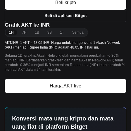
Beli kripto
Beli di aplikasi Bitget
Grafik AKT ke INR
1H
7H
1B
3B
1T
Semua
AKT/INR: 1 AKT = 48.05 INR. Harga untuk mengonversi 1 Akash Network
(AKT) menjadi Rupee India (INR) adalah 48.05 INR hari ini.
Selama 1D terakhir, Akash Network telah mengalami perubahan -0.36%
menjadi INR. Berdasarkan grafik tren dan harga Akash Network(AKT) telah
berubah -0.36% menjadi INR sementara Rupee India(INR) telah berubah %
menjadi AKT dalam 24 jam terakhir.
Harga AKT live
Konversi mata uang kripto dan mata
uang fiat di platform Bitget