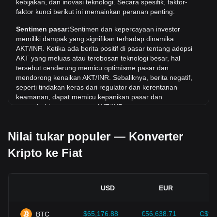
kebijakan, dan inovasi teknologi. Secara spesifik, faktor-
melampaui nilai tertinggi saat ini.
faktor kunci berikut ini memainkan peranan penting:
Berapa tren harga di INR?
Sentimen pasar:
Sentimen dan kepercayaan investor
Selama 7 hari terakhir, nilai tukar Akash Network (AKT) telah
memiliki dampak yang signifikan terhadap dinamika
naik sebesar 7.51%. Selama bulan terakhir, nilai tukar
AKT/INR. Ketika ada berita positif di pasar tentang adopsi
Akash Network (AKT) telah turun sebesar 16.03% terhadap
AKT yang meluas atau terobosan teknologi besar, hal
Rupee India (INR).
tersebut cenderung memicu optimisme pasar dan
mendorong kenaikan AKT/INR. Sebaliknya, berita negatif,
seperti tindakan keras dari regulator dan kerentanan
keamanan, dapat memicu kepanikan pasar dan
menyebabkan penurunan AKT/INR.
Lingkungan regulasi:
Kebijakan dan regulasi pemerintah
Nilai tukar populer — Konverter
seputar mata uang kripto memiliki dampak langsung pada
penerimaannya, yang pada gilirannya menentukan nilainya
Kripto ke Fiat
relatif terhadap mata uang tradisional seperti dolar AS.
Regulasi yang jelas dan mendukung dapat meningkatkan
kepercayaan investor terhadap mata uang kripto dan
menaikkan nilainya. Sebaliknya, kebijakan regulasi yang
USD
EUR
tidak jelas atau terlalu ketat dapat menghambat
perkembangan mata uang kripto dan menyebabkan nilainya
jatuh.
$65,176.88
€56,638.71
C$90
BTC