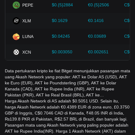
menyesuaikan strategi investasi mereka di pasar yang terus
$0.{5}2884
€0.{5}2506
C$0.
PEPE
berkembang.
$0.1629
€0.1416
C$0.
XLM
$0.04245
€0.03689
C$0.
LUNA
$0.003050
€0.002651
C$0.
XCN
Data pertukaran kripto ke fiat Bitget menunjukkan pasangan mata
uang Akash Network yang populer: AKT ke Dolar AS (USD), AKT
ke Euro (EUR), AKT ke Poundsterling (GBP), AKT ke Dolar
Kanada (CAD), AKT ke Rupee India (INR), AKT ke Rupee
Pakistan (PKR), AKT ke Real Brasil (BRL), AKT ke…
Harga Akash Network di AS adalah $0.5051 USD. Selain itu,
harga Akash Network adalah €0.4389 EUR di zona euro, £0.3750
GBP di Inggris, C$0.7046 CAD di Kanada, ₹48.05 INR di India,
₨139.8 PKR di Pakistan, R$2.57 BRL di Brazil, dan banyak lagi.
Pasangan mata uang Akash Network yang paling populer adalah
AKT ke Rupee India(INR). Harga 1 Akash Network (AKT) dalam