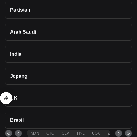
Pakistan
Arab Saudi
India
Jepang
UK
Brasil
MXN
GTQ
CLP
HNL
UGX
ZAR
TND