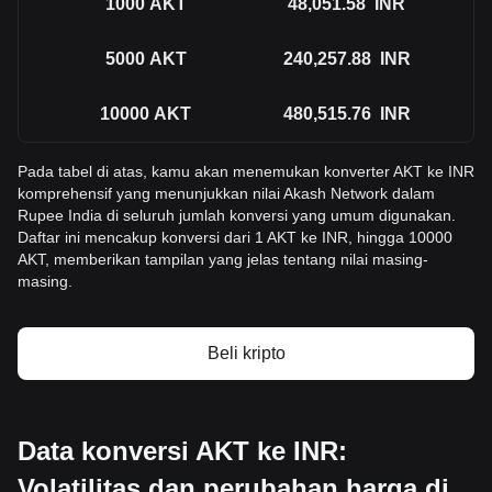
1000
AKT
48,051.58
INR
5000
AKT
240,257.88
INR
10000
AKT
480,515.76
INR
Pada tabel di atas, kamu akan menemukan konverter AKT ke INR
komprehensif yang menunjukkan nilai Akash Network dalam
Rupee India di seluruh jumlah konversi yang umum digunakan.
Daftar ini mencakup konversi dari 1 AKT ke INR, hingga 10000
AKT, memberikan tampilan yang jelas tentang nilai masing-
masing.
Beli kripto
Data konversi AKT ke INR:
Volatilitas dan perubahan harga di