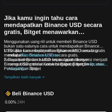
Jika kamu ingin tahu cara
mendapatkan Binance USD secara
gratis, Bitget menawarkan…
Menggunakan uang riil untuk membeli Binance USD
bukan satu-satunya cara untuk mendapatkan Binance
USD. Jika kamu dapat meluangkan waktu, kamu bisa
Pelajari cara mendapatkan Binance USD secara gratis
mendapatkan Binance USD secara gratis.
melalui
Promosi Learn2Earn
Semua airdrop dan hadiah kripto dapat dikonversi menjadi
Dapatkan Binance USD secara gratis dengan
Binance USD melalui Konversi Bitget, Bitget Swap, atau
mengundang teman untuk bergabung dengan
Promosi
Perdagangan Spot.
Assist2Earn
Bitget
Dapatkan airdrop Binance USD secara gratis dengan
Tampilkan lebih banyak
bergabung ke
Tantangan dan promosi yang sedang
berlangsung
Beli Binance USD
0.00%
24H