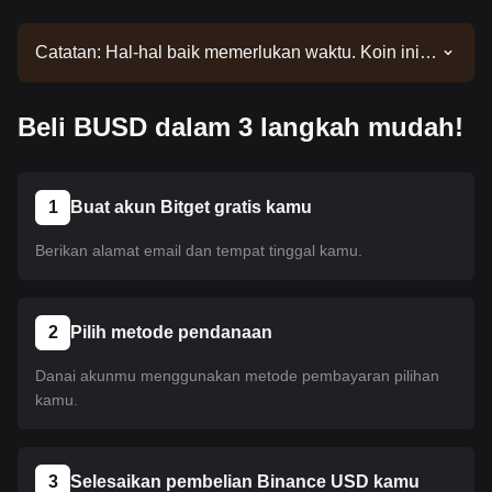
Catatan: Hal-hal baik memerlukan waktu. Koin ini
belum dilisting. Nantikan pengumuman kami untuk
mengetahui pembaruan listing. Setelah tersedia di
Beli BUSD dalam 3 langkah mudah!
Bitget, kamu dapat mengikuti tutorial kami untuk
membelinya. Tutorial yang sama berlaku untuk
semua mata uang kripto yang listing di Bitget.
1
Buat akun Bitget gratis kamu
Berikan alamat email dan tempat tinggal kamu.
2
Pilih metode pendanaan
Danai akunmu menggunakan metode pembayaran pilihan
kamu.
3
Selesaikan pembelian Binance USD kamu