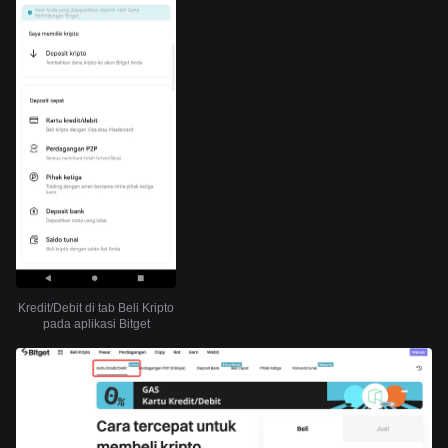
Kredit/Debit di tab Beli Kripto
pada aplikasi Bitget