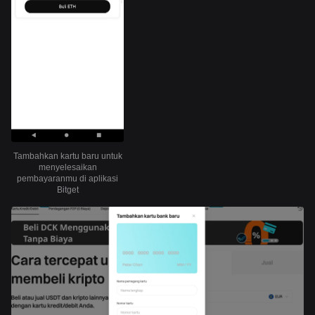
Tambahkan kartu baru untuk
menyelesaikan
pembayaranmu di aplikasi
Bitget