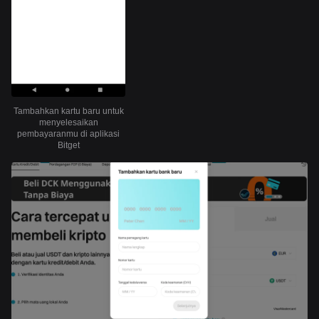
Tambahkan kartu baru untuk
menyelesaikan
pembayaranmu di aplikasi
Bitget