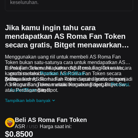
keseluruhan.
Jika kamu ingin tahu cara
mendapatkan AS Roma Fan Token
secara gratis, Bitget menawarkan…
Menggunakan uang riil untuk membeli AS Roma Fan
Token bukan satu-satunya cara untuk mendapatkan AS
Roma Fan Token. Jika kamu dapat meluangkan waktu,
Pelajari cara mendapatkan AS Roma Fan Token secara
kamu bisa mendapatkan AS Roma Fan Token secara
gratis melalui
Promosi Learn2Earn
gratis.
Semua airdrop dan hadiah kripto dapat dikonversi menjadi
Dapatkan AS Roma Fan Token secara gratis dengan
AS Roma Fan Token melalui Konversi Bitget, Bitget Swap,
mengundang teman untuk bergabung dengan
Promosi
atau Perdagangan Spot.
Assist2Earn
Bitget
Dapatkan airdrop AS Roma Fan Token secara gratis
Tampilkan lebih banyak
dengan bergabung ke
Tantangan dan promosi yang
sedang berlangsung
Beli AS Roma Fan Token
ASR
Harga saat ini:
/
USD
$0.8500