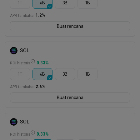
1T
6B
3B
1B
1.2
%
APR tambahan
Buat rencana
SOL
0.33
%
ROI historis
1T
6B
3B
1B
2.6
%
APR tambahan
Buat rencana
SOL
0.33
%
ROI historis