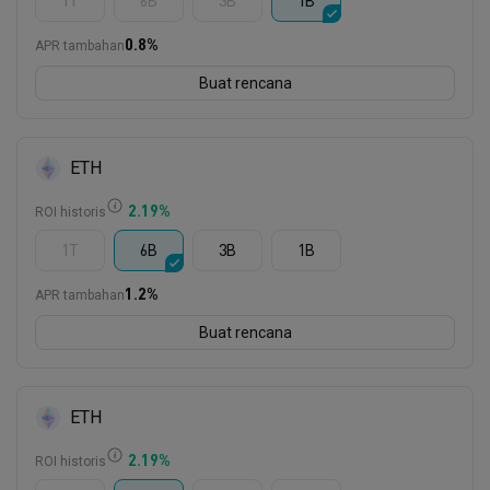
1T
6B
3B
1B
0.8
%
APR tambahan
Buat rencana
ETH
2.19
%
ROI historis
1T
6B
3B
1B
1.2
%
APR tambahan
Buat rencana
ETH
2.19
%
ROI historis