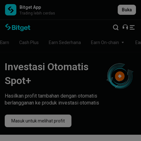
Bitget App
Buka
Trading lebih cerdas
Earn
Cash Plus
Earn Sederhana
Earn On-chain
Ea
Investasi Otomatis
Spot+
Hasilkan profit tambahan dengan otomatis
berlangganan ke produk investasi otomatis
Masuk untuk melihat profit