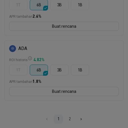
1T
6B
3B
1B
2.6
%
APR tambahan
Buat rencana
ADA
4.82
%
ROI historis
1T
6B
3B
1B
1.8
%
APR tambahan
Buat rencana
1
2