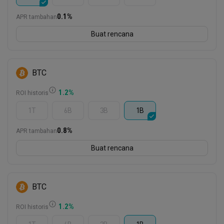
0.1
%
APR tambahan
Buat rencana
BTC
1.2
%
ROI historis
1T
6B
3B
1B
0.8
%
APR tambahan
Buat rencana
BTC
1.2
%
ROI historis