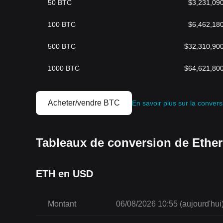
50
BTC
$
3,231,09
100
BTC
$
6,462,18
500
BTC
$
32,310,90
1000
BTC
$
64,621,80
Acheter/vendre BTC
En savoir plus sur la conver
Tableaux de conversion de Ethe
ETH en USD
Montant
06/08/2026 10:55 (aujourd'hui