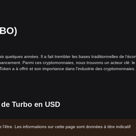
RBO)
s quelques années. Il a fait trembler les bases traditionnelles de l’éco
financement. Parmi ces cryptomonnaies, nous trouvons un acteur clé: le
oken a à offrir et son importance dans l'industrie des cryptomonnaies.
possibilité de gagner des profits significatifs. Turbo Token n'est en auc
ancée de la blockchain offrant sécurité, transparence et effets transf
? Nous allons enquêter.
 de Turbo en USD
 sur la notion de décentralisation. Cela signifie que turbo token n'est 
ein d'un réseau d'ordinateurs ou de "nœuds".
l'être. Les informations sur cette page sont données à titre indicatif
tomonnaies, offre une sécurité imparable. Chaque transaction réalisée a
a blockchain, ce qui rend la falsification pratiquement impossible.