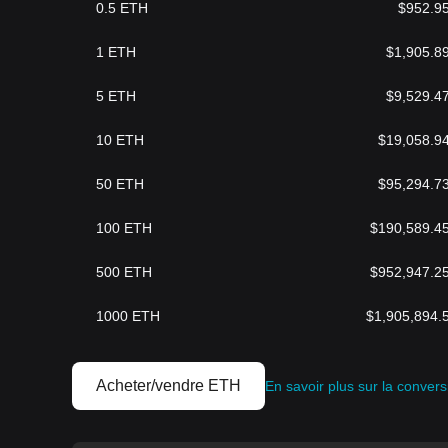
0.5
ETH
$
952.9
1
ETH
$
1,905.8
5
ETH
$
9,529.4
10
ETH
$
19,058.9
50
ETH
$
95,294.7
100
ETH
$
190,589.4
500
ETH
$
952,947.2
1000
ETH
$
1,905,894.
Acheter/vendre ETH
En savoir plus sur la conver