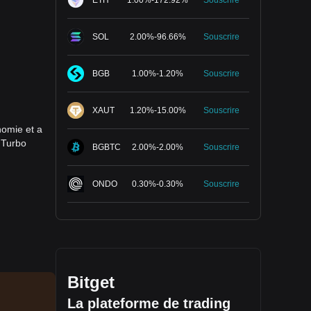
ETH
1.00
%
-
172.92
%
Souscrire
SOL
2.00
%
-
96.66
%
Souscrire
BGB
1.00
%
-
1.20
%
Souscrire
XAUT
1.20
%
-
15.00
%
Souscrire
nomie et a
 Turbo
BGBTC
2.00
%
-
2.00
%
Souscrire
un cas une
ONDO
0.30
%
-
0.30
%
Souscrire
ormateurs.
pas détenue
Bitget
vec Turbo
La plateforme de trading