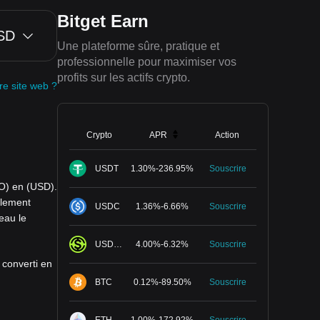
Bitget Earn
SD
Une plateforme sûre, pratique et
professionnelle pour maximiser vos
profits sur les actifs crypto.
tre site web ?
Crypto
APR
Action
USDT
1.30
%
-
236.95
%
Souscrire
BO) en (USD).
llement
USDC
1.36
%
-
6.66
%
Souscrire
eau le
USDGO
4.00
%
-
6.32
%
Souscrire
 converti en
BTC
0.12
%
-
89.50
%
Souscrire