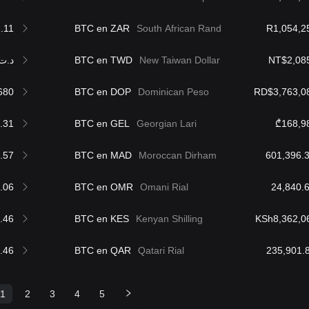
.11
BTC en ZAR
South African Rand
R1,054,2
د.ت89,328.95
BTC en TWD
New Taiwan Dollar
NT$2,08
680
BTC en DOP
Dominican Peso
RD$3,763,0
.31
BTC en GEL
Georgian Lari
₾168,9
.57
BTC en MAD
Moroccan Dirham
.06
BTC en OMR
Omani Rial
.46
BTC en KES
Kenyan Shilling
KSh8,362,0
.46
BTC en QAR
Qatari Rial
1
2
3
4
5