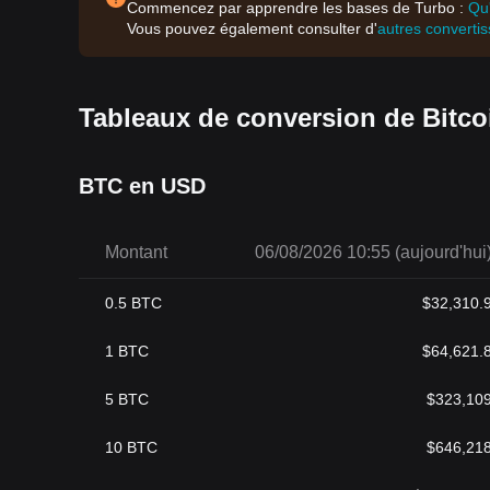
Commencez par apprendre les bases de Turbo :
Qu
Potentiel de croissance
Vous pouvez également consulter d'
autres converti
Comme n'importe quelle cryptomonnaie, Turbo Token détient
cryptomonnaies dans le monde, la valeur des tokens comm
Conclusion
Turbo Token marque l'avènement d'une nouvelle ère dans le
Tableaux de conversion de Bitco
traditionnelle, notamment une plus grande transparence, une
comme toute autre forme d'investissement, il est conseillé 
professionnel avant de s'engager dans le trading de crypt
BTC en USD
Montant
06/08/2026 10:55 (aujourd'hui
0.5
BTC
$
32,310.
1
BTC
$
64,621.
5
BTC
$
323,10
10
BTC
$
646,21