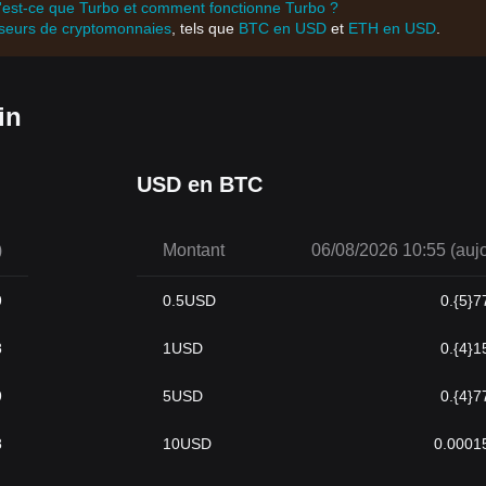
'est-ce que Turbo et comment fonctionne Turbo ?
sseurs de cryptomonnaies
, tels que
BTC en USD
et
ETH en USD
.
 un potentiel de croissance énorme. Avec l'adoption croissante des
e Turbo peut monter en flèche.
 monde financier. Il offre une multitude d'avantages par rapport à la 
in
 sécurité accrue et le potentiel d'un retour sur investissement élevé. T
de faire des recherches approfondies et potentiellement de chercher un
omonnaies.
USD en BTC
)
Montant
06/08/2026 10:55 (aujo
9
0.5
USD
0.{5}7
8
1
USD
0.{4}1
9
5
USD
0.{4}7
8
10
USD
0.0001