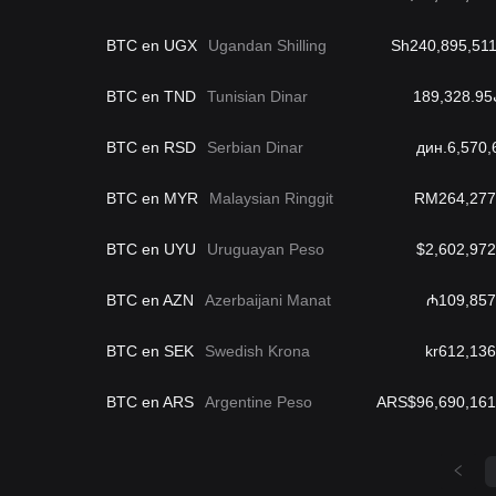
BTC en UGX
Ugandan Shilling
Sh240,895,511
BTC en TND
Tunisian Dinar
1
BTC en RSD
Serbian Dinar
дин.6,570,
BTC en MYR
Malaysian Ringgit
RM264,277
BTC en UYU
Uruguayan Peso
$2,602,972
BTC en AZN
Azerbaijani Manat
₼109,857
BTC en SEK
Swedish Krona
kr612,136
BTC en ARS
Argentine Peso
ARS$96,690,161