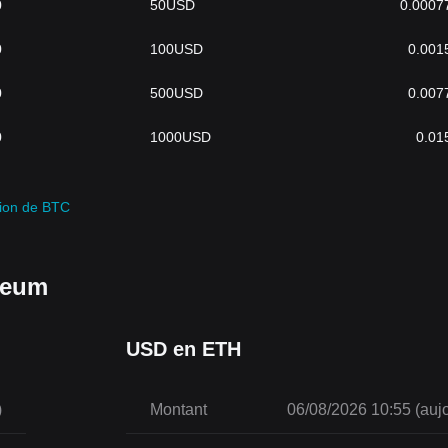
0
50
USD
0.0007
0
100
USD
0.001
0
500
USD
0.007
0
1000
USD
0.01
sion de BTC
reum
USD en ETH
)
Montant
06/08/2026 10:55 (aujo