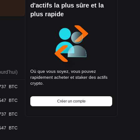
d'actifs la plus sûre et la
plus rapide
monnaie
outefois,
 conseil
Où que vous soyez, vous pouvez
urd'hui)
rapidement acheter et staker des actifs
crypto.
737
BTC
547
BTC
Créer un compte
737
BTC
547
BTC