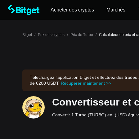
Acheter des cryptos
Marchés
Bitget
/
Prix des cryptos
/
Prix de Turbo
/
Calculateur de prix et 
Téléchargez l'application Bitget et effectuez des trad
de 6200 USDT.
Récupérer maintenant >>
Convertisseur et 
Convertir 1 Turbo (TURBO) en (USD) équivau