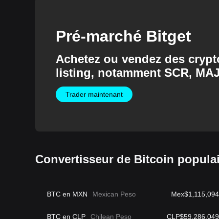
Pré-marché Bitget
Achetez ou vendez des crypto
listing, notamment SCR, MA
et bien d'autres.
Trader maintenant
Convertisseur de Bitcoin popula
BTC en MXN
Mexican Peso
Mex$1,115,094
BTC en CLP
Chilean Peso
CLP$59,286,049