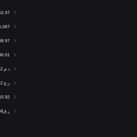
52.97
5,087
88.97
86.01
د.م.601,396.32
ر.ع.24,840.62
60.92
ر.ق235,901.88