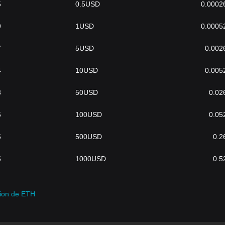
5
0.5
USD
0.0002
9
1
USD
0.0005
7
5
USD
0.002
4
10
USD
0.005
3
50
USD
0.02
5
100
USD
0.05
5
500
USD
0.2
5
1000
USD
0.5
sion de ETH