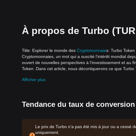
À propos de Turbo (TU
Title: Explorer le monde des
Cryptomonnaie
s: Turbo Token
Cryptomonnaies, un mot qui a suscité l’intérêt mondial depui
ouvert de nouvelles perspectives à l’investissement et au 
Token. Dans cet article, nous décortiquerons ce que Turbo T
Comprendre le Turbo Token
Afficher plus
Les cryptomonnaies sont réputées pour leur volatilité et la 
exception. Turbo Token a été conçu avec une technologie av
Mais qu'est-ce que cela signifie pour l'investisseur moyen 
Caractéristiques importantes du Turbo Token
Tendance du taux de conversion
Décentralisation
Turbo Token, tout comme son prédécesseur
Bitcoin
, repose
ou contrôlée par une seule entité, mais est distribuée au s
Sécurité
Le prix de Turbo n'a pas été mis à jour ou a cessé de 
La blockchain, la technologie qui alimente toutes les cryp
uniquement.
Token est cryptée et enregistrée de manière indélébile sur l