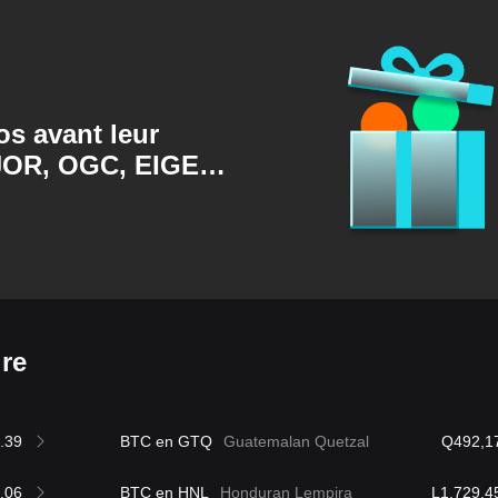
s avant leur
JOR, OGC, EIGEN,
ire
.39
BTC en GTQ
Guatemalan Quetzal
Q492,1
.06
BTC en HNL
Honduran Lempira
L1,729,4