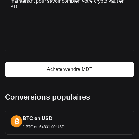
maintenant pour savoir combien votre crypto vaut en
৳26,720,868.14.
BDT.
Plus d'informations à propos de Measurable
Data Token sur Bitget
Prix de Measurable Data Token
Prévision de prix de Measurable Data Token
Qu'est-ce que Measurable Data Token (MDT)
Calculateur de profit Measurable Data Token
Acheter/vendre MDT
Conversions populaires
BTC en USD
1 BTC en 64831.00 USD