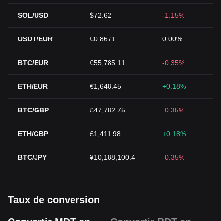
SOL/USD
$72.62
-1.15%
USDT/EUR
€0.8671
0.00%
BTC/EUR
€55,785.11
-0.35%
ETH/EUR
€1,648.45
+0.18%
BTC/GBP
£47,782.75
-0.35%
ETH/GBP
£1,411.98
+0.18%
BTC/JPY
¥10,188,100.4
-0.35%
Taux de conversion