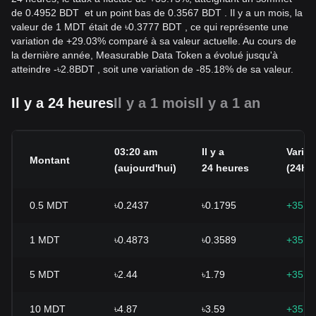
de 0.4952 BDT et un point bas de 0.3567 BDT . Il y a un mois, la
valeur de 1 MDT était de ৳0.3777 BDT , ce qui représente une
variation de +29.03% comparé à sa valeur actuelle. Au cours de
la dernière année, Measurable Data Token a évolué jusqu'à
atteindre
-
৳
2.8
BDT
, soit une variation de -85.18% de sa valeur.
Il y a 24 heures
Il y a 1 mois
Il y a 1 an
03:20 am
Il y a
Variat
Montant
(aujourd'hui)
24 heures
(24h)
0.5
MDT
৳0.2437
৳0.1795
+35.7
1
MDT
৳0.4873
৳0.3589
+35.7
5
MDT
৳2.44
৳1.79
+35.7
10
MDT
৳4.87
৳3.59
+35.7