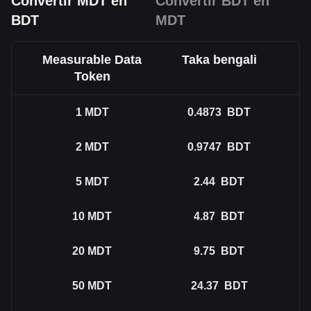
Convertir MDT en
Convertir BDT en
BDT
MDT
Measurable Data
Taka bengali
Token
1
MDT
0.4873
BDT
2
MDT
0.9747
BDT
5
MDT
2.44
BDT
10
MDT
4.87
BDT
20
MDT
9.75
BDT
50
MDT
24.37
BDT