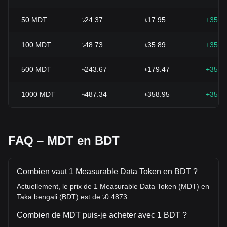
50
MDT
৳24.37
৳17.95
+35.7
100
MDT
৳48.73
৳35.89
+35.7
500
MDT
৳243.67
৳179.47
+35.7
1000
MDT
৳487.34
৳358.95
+35.7
FAQ – MDT en BDT
Combien vaut 1 Measurable Data Token en BDT ?
Actuellement, le prix de 1 Measurable Data Token (MDT) en
Taka bengali (BDT) est de ৳0.4873.
Combien de MDT puis-je acheter avec 1 BDT ?