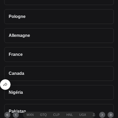
Pologne
Allemagne
France
Canada
Nigéria
Pakistan
MXN
GTQ
CLP
HNL
UGX
ZAR
TND