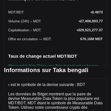
MDT
/
BDT
:
৳0.4873
Volume (24h) – MDT
:
৳27,408,903.77
Capitalisation – MDT
:
৳329,521,277.37
Offre en circulation — MDT
:
676.16M
MDT
Taux de change actuel MDT/BDT
\Measurable Data Token vers Taka bengali est en hausse
Informations sur Taka bengali
cette semaine.
Le prix du marché de Measurable Data Token est
actuellement de ৳0.4873 par MDT, avec une capitalisation
৳ est le symbole de la devise suivante : BDT
boursière totale de ৳329,521,277.37 BDT et une offre en
Les données de Bitget montrent que la paire de
circulation de 676,157,000 MDT. Le volume de trading de
devise Measurable Data Token la plus populaire est
Measurable Data Token a évolué de +2.57% (৳688,035.63
MDT/BDT, MDT étant le symbole de Measurable Data
BDT) au cours des dernières 24 heures. Lors du dernier
Token. Utilisez notre convertisseur crypto dès
jour de trading, le volume de trading de MDT était de