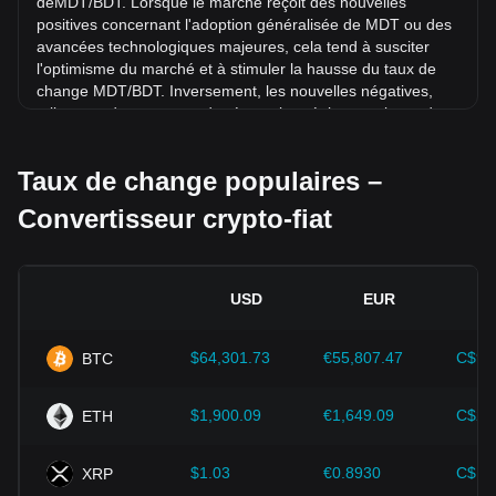
deMDT/BDT. Lorsque le marché reçoit des nouvelles
positives concernant l'adoption généralisée de MDT ou des
avancées technologiques majeures, cela tend à susciter
l'optimisme du marché et à stimuler la hausse du taux de
change MDT/BDT. Inversement, les nouvelles négatives,
telles que des mesures de répression réglementaire et des
failles de sécurité, peuvent déclencher une panique sur le
marché et entraîner une baisse du taux de change
Taux de change populaires –
MDT/BDT.
Convertisseur crypto-fiat
Environnement réglementaire :
Les politiques et
réglementations gouvernementales entourant les
cryptomonnaies ont un impact direct sur leur acceptation,
qui détermine à son tour leur valeur par rapport aux devises
USD
EUR
fiat traditionnelles telles que le dollar américain. Des
réglementations claires et favorables peuvent renforcer la
confiance des investisseurs dans les cryptomonnaies et
$64,301.73
€55,807.47
C$90
BTC
faire grimper leur valeur. À l'inverse, des politiques
réglementaires vagues ou trop strictes peuvent entraver le
$1,900.09
€1,649.09
C$2,
ETH
développement des cryptomonnaies et faire chuter leur
valeur.
$1.03
€0.8930
C$1.
XRP
Indicateurs économiques :
Les facteurs