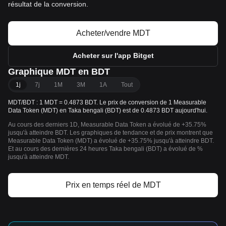
résultat de la conversion.
Acheter/vendre MDT
Acheter sur l'app Bitget
Graphique MDT en BDT
1j
7j
1M
3M
1A
Tout
MDT/BDT : 1 MDT = 0.4873 BDT. Le prix de conversion de 1 Measurable
Data Token (MDT) en Taka bengali (BDT) est de 0.4873 BDT aujourd'hui.
Au cours des derniers 1D, Measurable Data Token a évolué de +35.75%
jusqu'à atteindre BDT. Les graphiques de tendance et de prix montrent que
Measurable Data Token (MDT) a évolué de +35.75% jusqu'à atteindre BDT.
Et au cours des dernières 24 heures Taka bengali (BDT) a évolué de %
jusqu'à atteindre MDT.
Prix en temps réel de MDT