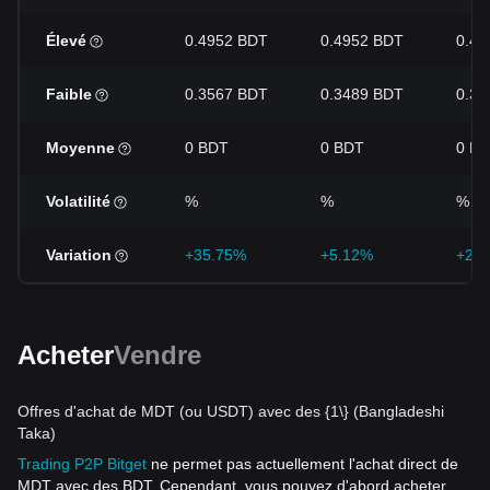
Élevé
0.4952 BDT
0.4952 BDT
0.49
Faible
0.3567 BDT
0.3489 BDT
0.33
Moyenne
0 BDT
0 BDT
0 B
Volatilité
%
%
%
Variation
+35.75%
+5.12%
+29
Acheter
Vendre
Offres d'achat de MDT (ou USDT) avec des {1\} (Bangladeshi
Taka)
Trading P2P Bitget
ne permet pas actuellement l'achat direct de
MDT avec des BDT. Cependant, vous pouvez d'abord acheter