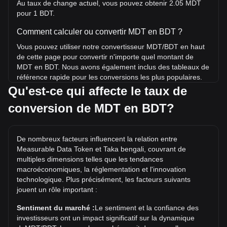
Au taux de change actuel, vous pouvez obtenir 2.05 MDT
pour 1 BDT.
Comment calculer ou convertir MDT en BDT ?
Vous pouvez utiliser notre convertisseur MDT/BDT en haut
de cette page pour convertir n'importe quel montant de
MDT en BDT. Nous avons également inclus des tableaux de
référence rapide pour les conversions les plus populaires.
Par exemple, 5 BDT équivalent à 10.26 MDT, tandis que
Qu'est-ce qui affecte le taux de
5 MDT coûtent environ 2.44BDT.
conversion de MDT en BDT?
Quel est le record historique du prix de MDT/BDT ?
Le record historique du prix de 1 MDT en BDT est de
De nombreux facteurs influencent la relation entre
৳106.22. Il reste à voir si la valeur de 1 MDT/BDT dépassera
Measurable Data Token et Taka bengali, couvrant de
le record historique actuel.
multiples dimensions telles que les tendances
Quelle est la tendance des prix de en BDT ?
macroéconomiques, la réglementation et l'innovation
technologique. Plus précisément, les facteurs suivants
Au cours des 7 derniers jours, le taux de change de
jouent un rôle important :
Measurable Data Token (MDT) a augmenté de 5.12%. Au
cours du mois dernier, le taux de change de Measurable
Sentiment du marché :
Le sentiment et la confiance des
Data Token (MDT) a augmenté de 29.03% par rapport à
investisseurs ont un impact significatif sur la dynamique
Taka bengali (BDT).