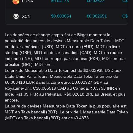
$0.04173
€0.03622
C$0.
LUNA
Measurable Data Token et adapter leurs stratégies
d'investissement en fonction de l'évolution du marché.
$0.003054
€0.002651
C$0.
XCN
Les données de change crypto-fiat de Bitget montrent la
popularité des paires de devises Measurable Data Token : MDT
en dollar américain (USD), MDT en euro (EUR), MDT en livre
sterling (GBP), MDT en dollar canadien (CAD), MDT en roupie
indienne (INR), MDT en roupie pakistanaise (PKR), MDT en réal
brésilien (BRL), MDT en…
Le prix de Measurable Data Token est de $0.003938 USD aux
États-Unis. Par ailleurs, Measurable Data Token a un prix de
€0.003418 EUR dans la zone euro, £0.002927 GBP au
Royaume-Uni, C$0.005519 CAD au Canada, ₹0.3753 INR en
Inde, ₨1.09 PKR au Pakistan, R$0.02018 BRL au Brésil, et plus
encore.
La paire de devises Measurable Data Token la plus populaire est
MDT en Taka bengali (BDT). Le prix de 1 Measurable Data Token
(MDT) en Taka bengali (BDT) est de ৳0.4873.